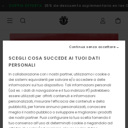
Salta
DOPPIA OFFERTA
25% de descuento suplementario en las Ofer
alle
informazioni
sul
prodotto
Continua senza accettare
SCEGLI COSA SUCCEDE AI TUOI DATI
PERSONALI
In collaborazione con i nostri partner, utilizziamo i cookie o
dei sistemi equivalenti per salvare e/o accedere a delle
informazioni sul tuo dispositivo. Tali informazioni personali
(ad es. i dati di navigazione e il tuo indirizzo IP) potrebbero
essere utilizzati per: offrirti contenuti e informazioni
personalizzati, misurare l’efficacia dei contenuti e della
pubblicità, per fornire annunci personalizzati, conoscere
meglio il nostro pubblico o sviluppare e migliorare i prodotti
dei nostri partner. Puoi configurare la tua scelta fornendo il
tuo consenso all’uso di determinati cookie o negandolo ad