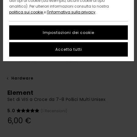
altri tipi di cookie (ad esempio, alcuni cookie di tipo
analitico). Per ulteriori informazioni consulta la nostra
politica sui cookie
e
l'informativa sulla privacy
.
Impostazioni dei cookie
Accetta tutti
Hardware
Element
Set di Viti a Croce da 7-8 Pollici Multi Unisex
5.0
(1 Recensioni)
6,00 €