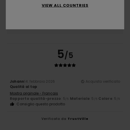
Troppo piccolo
Troppo grande
VIEW ALL COUNTRIES
Colore
5.0
5
/5
Johann
14. febbraio 2026
Acquisto verificato
Qualità al top
Mostra originale - Français
Rapporto qualità-prezzo
: 5
Materiale
: 5
Colore
: 5
/5
/5
/5
Consiglio questo prodotto
Verificato da
TrustVille