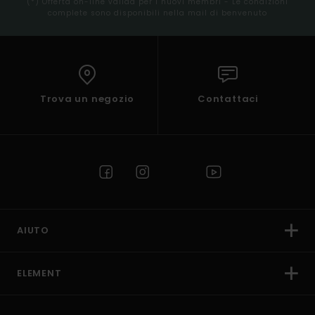
(*) Offerta on-line valida per i nuovi membri - Le condizioni
complete sono disponibili nella mail di benvenuto
Trova un negozio
Contattaci
AIUTO
ELEMENT