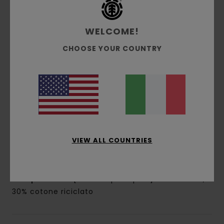
Gamba ampia
Lunghezza:
75 cm
WELCOME!
Ginocchio: 11,4" / 29 cm
Apertura della gamba:
24 cm
CHOOSE YOUR COUNTRY
Lavaggio del tessuto intenso
Tasche lungo la cucitura con taschini a
scomparsa
Passante porta-martello sul retro
Tasca porta attrezzi
Jacron sul retro
Etichetta Logo sul dettaglio
VIEW ALL COUNTRIES
Patta con zip
Bottone in metallo con gambo in vita
Composizione
[Tessuto principale] 70% cotone,
30% cotone riciclato