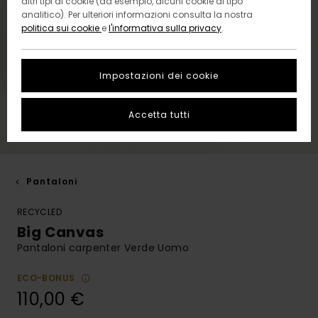
altri tipi di cookie (ad esempio, alcuni cookie di tipo
analitico). Per ulteriori informazioni consulta la nostra
politica sui cookie
e
l'informativa sulla privacy
.
Impostazioni dei cookie
Accetta tutti
Pantaloni
RECYCLED
Big Canvas
Pantaloni carpenter Verde Uomo
ECO-BONUS
110,00 €