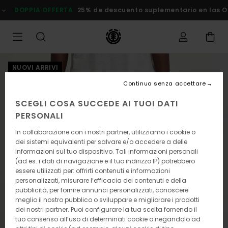
Salta
DOPPIA OFFERTA
25% de descuento suplementario en las Ofer
alle
informazioni
sul
prodotto
NUOVI ARRIVI
Continua senza accettare
SCEGLI COSA SUCCEDE AI TUOI DATI
PERSONALI
In collaborazione con i nostri partner, utilizziamo i cookie o
dei sistemi equivalenti per salvare e/o accedere a delle
informazioni sul tuo dispositivo. Tali informazioni personali
(ad es. i dati di navigazione e il tuo indirizzo IP) potrebbero
essere utilizzati per: offrirti contenuti e informazioni
personalizzati, misurare l’efficacia dei contenuti e della
pubblicità, per fornire annunci personalizzati, conoscere
meglio il nostro pubblico o sviluppare e migliorare i prodotti
dei nostri partner. Puoi configurare la tua scelta fornendo il
tuo consenso all’uso di determinati cookie o negandolo ad