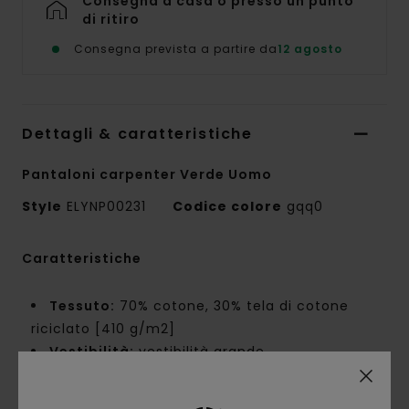
Consegna a casa o presso un punto
di ritiro
Consegna prevista a partire da
12 agosto
Dettagli & caratteristiche
Pantaloni carpenter Verde Uomo
Style
ELYNP00231
Codice colore
gqq0
Caratteristiche
Tessuto:
70% cotone, 30% tela di cotone
riciclato [410 g/m2]
Vestibilità:
vestibilità grande
Vita fissa
Cavallo mutandina