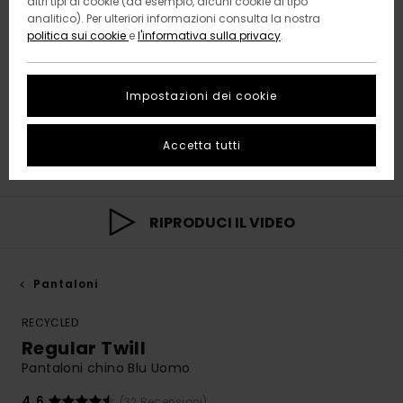
altri tipi di cookie (ad esempio, alcuni cookie di tipo
analitico). Per ulteriori informazioni consulta la nostra
politica sui cookie
e
l'informativa sulla privacy
.
Impostazioni dei cookie
Accetta tutti
RIPRODUCI IL VIDEO
Pantaloni
RECYCLED
Regular Twill
Pantaloni chino Blu Uomo
4.6
(32 Recensioni)