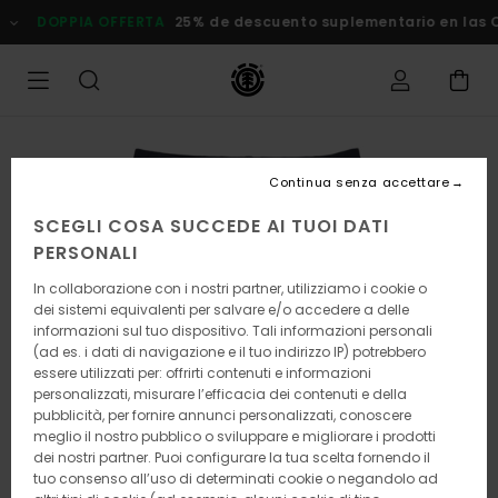
Salta
OPPIA OFFERTA
25% de descuento suplementario en las Oferta
alle
informazioni
sul
prodotto
Continua senza accettare
SCEGLI COSA SUCCEDE AI TUOI DATI
PERSONALI
In collaborazione con i nostri partner, utilizziamo i cookie o
dei sistemi equivalenti per salvare e/o accedere a delle
informazioni sul tuo dispositivo. Tali informazioni personali
(ad es. i dati di navigazione e il tuo indirizzo IP) potrebbero
essere utilizzati per: offrirti contenuti e informazioni
personalizzati, misurare l’efficacia dei contenuti e della
pubblicità, per fornire annunci personalizzati, conoscere
meglio il nostro pubblico o sviluppare e migliorare i prodotti
dei nostri partner. Puoi configurare la tua scelta fornendo il
tuo consenso all’uso di determinati cookie o negandolo ad