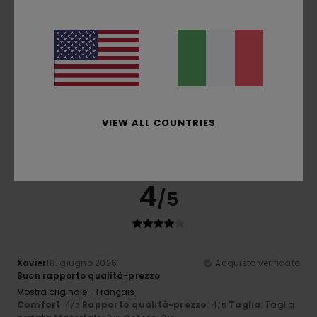
4
/5
Alexandre
26. giugno 2026
Acquisto verificato
Niente da segnalare
Mostra originale - Français
VIEW ALL COUNTRIES
Comfort
: 5
Rapporto qualità-prezzo
: 5
Taglia
: Grande
/5
/5
Materiale
: 4
Colore
: 5
/5
/5
Consiglio questo prodotto
4
/5
Xavier
18. giugno 2026
Acquisto verificato
Buon rapporto qualità-prezzo
Mostra originale - Français
Comfort
: 4
Rapporto qualità-prezzo
: 4
Taglia
: Taglia
/5
/5