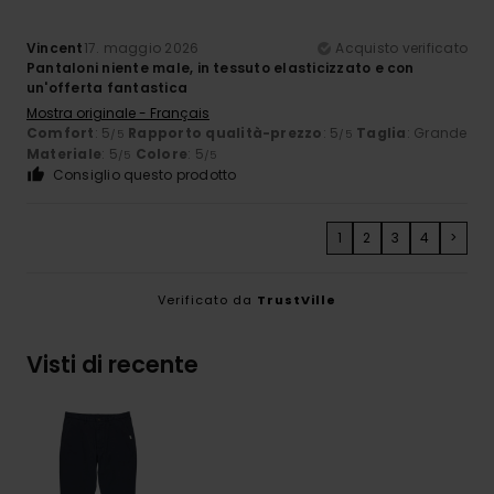
Vincent
17. maggio 2026
Acquisto verificato
Pantaloni niente male, in tessuto elasticizzato e con
un'offerta fantastica
Mostra originale - Français
Comfort
: 5
Rapporto qualità-prezzo
: 5
Taglia
: Grande
/5
/5
Materiale
: 5
Colore
: 5
/5
/5
Consiglio questo prodotto
1
2
3
4
>
Verificato da
TrustVille
Visti di recente