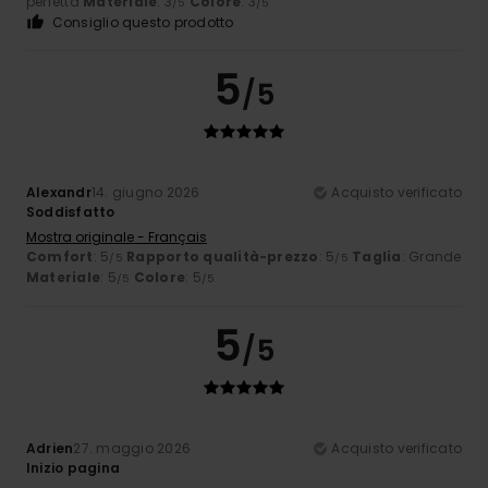
perfetta
Materiale
: 3
Colore
: 3
/5
/5
Consiglio questo prodotto
5
/5
Alexandr
14. giugno 2026
Acquisto verificato
Soddisfatto
Mostra originale - Français
Comfort
: 5
Rapporto qualità-prezzo
: 5
Taglia
: Grande
/5
/5
Materiale
: 5
Colore
: 5
/5
/5
5
/5
Adrien
27. maggio 2026
Acquisto verificato
Inizio pagina