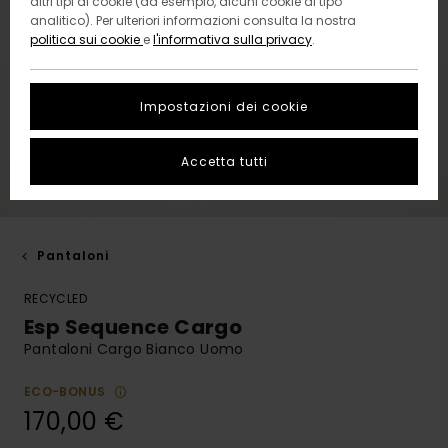
altri tipi di cookie (ad esempio, alcuni cookie di tipo
analitico). Per ulteriori informazioni consulta la nostra
politica sui cookie
e
l'informativa sulla privacy
.
Impostazioni dei cookie
Accetta tutti
Pantaloni
RECYCLED
Esp Sequence Cargo
Pantaloni Cargo Bianco Uomo
ECO-BONUS
170,00 €