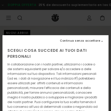
Salta
DOPPIA OFFERTA
25% de descuento suplementario en las Ofer
alle
informazioni
sul
prodotto
NUOVI ARRIVI
Continua senza accettare
SCEGLI COSA SUCCEDE AI TUOI DATI
PERSONALI
In collaborazione con i nostri partner, utilizziamo i cookie o
dei sistemi equivalenti per salvare e/o accedere a delle
informazioni sul tuo dispositivo. Tali informazioni personali
(ad es. i dati di navigazione e il tuo indirizzo IP) potrebbero
essere utilizzati per: offrirti contenuti e informazioni
personalizzati, misurare l’efficacia dei contenuti e della
pubblicità, per fornire annunci personalizzati, conoscere
meglio il nostro pubblico o sviluppare e migliorare i prodotti
dei nostri partner. Puoi configurare la tua scelta fornendo il
tuo consenso all’uso di determinati cookie o negandolo ad