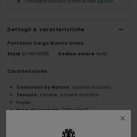
Consegna prevista a partire da
8 agosto
Dettagli & caratteristiche
Pantaloni Cargo Bianco Uomo
Style
ELYNP00185
Codice colore
wcl0
Caratteristiche
Conscious by Nature:
cotone riciclato
Tessuto:
cotone, cotone riciclato
Poplin
Peso del tessuto:
[180 g/m2]
Vestibilità:
vestibilità grande
Vita:
vita fissa
Cavallo:
cavallo basso