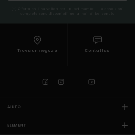
(*) Offerta on-line valida per i nuovi membri - Le condizioni
complete sono disponibili nella mail di benvenuto
Trova un negozio
Contattaci
AIUTO
ELEMENT