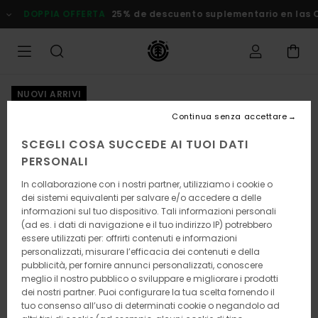
Salta
DOPPIA OFFERTA
25% de descuento suplementario en las Ofe
alle
informazioni
sul
prodotto
NUOVI ARRIVI
Continua senza accettare
SCEGLI COSA SUCCEDE AI TUOI DATI
PERSONALI
In collaborazione con i nostri partner, utilizziamo i cookie o
dei sistemi equivalenti per salvare e/o accedere a delle
informazioni sul tuo dispositivo. Tali informazioni personali
(ad es. i dati di navigazione e il tuo indirizzo IP) potrebbero
essere utilizzati per: offrirti contenuti e informazioni
personalizzati, misurare l’efficacia dei contenuti e della
pubblicità, per fornire annunci personalizzati, conoscere
meglio il nostro pubblico o sviluppare e migliorare i prodotti
dei nostri partner. Puoi configurare la tua scelta fornendo il
tuo consenso all’uso di determinati cookie o negandolo ad