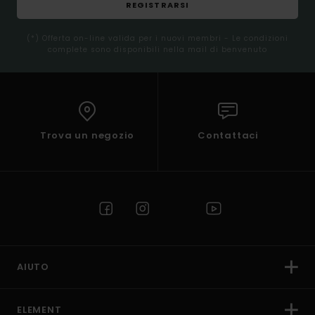
REGISTRARSI
(*) Offerta on-line valida per i nuovi membri - Le condizioni
complete sono disponibili nella mail di benvenuto
Trova un negozio
Contattaci
AIUTO
ELEMENT