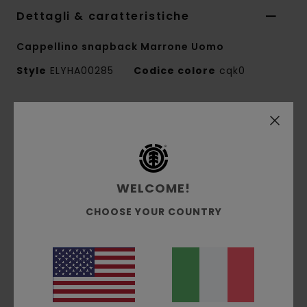
Dettagli & caratteristiche
Cappellino snapback Marrone Uomo
Style
ELYHA00285
Codice colore
cqk0
Caratteristiche
Tessuto:
100% twill di cotone [180 g/m2]
Vestibilità:
cappellino da baseball
Chiusura:
snapback
WELCOME!
Patch Logo ricamata in rilievo sul dettaglio
CHOOSE YOUR COUNTRY
Taglia unica
Composizione
[Tessuto principale] 100% cotone
Spedizioni e Resi