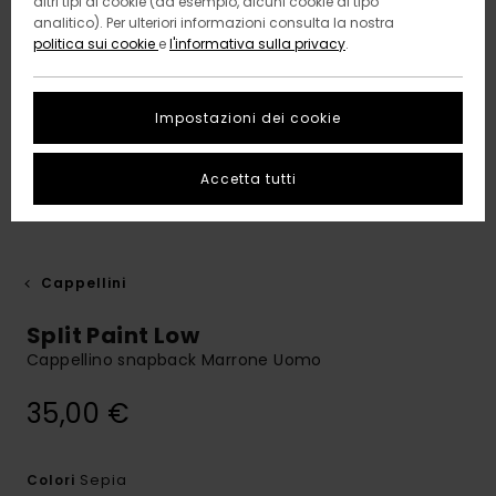
altri tipi di cookie (ad esempio, alcuni cookie di tipo
analitico). Per ulteriori informazioni consulta la nostra
politica sui cookie
e
l'informativa sulla privacy
.
Impostazioni dei cookie
Accetta tutti
Cappellini
Split Paint Low
Cappellino snapback Marrone Uomo
35,00 €
Sepia
Colori