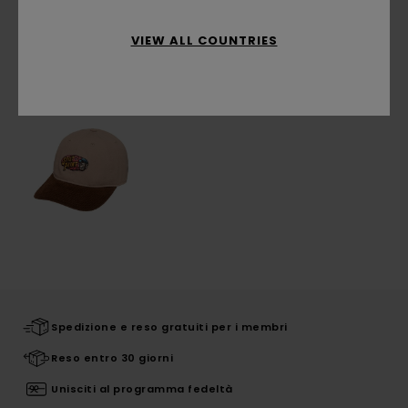
VIEW ALL COUNTRIES
Visti di recente
Spedizione e reso gratuiti per i membri
Reso entro 30 giorni
Unisciti al programma fedeltà