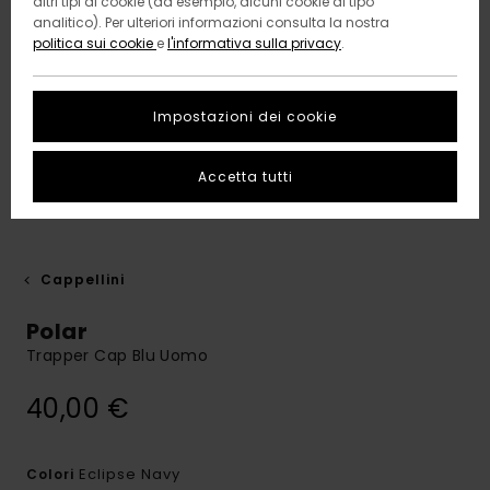
altri tipi di cookie (ad esempio, alcuni cookie di tipo
analitico). Per ulteriori informazioni consulta la nostra
politica sui cookie
e
l'informativa sulla privacy
.
Impostazioni dei cookie
Accetta tutti
Cappellini
Polar
Trapper Cap Blu Uomo
40,00 €
Eclipse Navy
Colori