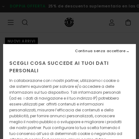
Salta
DOPPIA OFFERTA
25% de descuento suplementario en las Ofe
alle
informazioni
sul
prodotto
NUOVI ARRIVI
Continua senza accettare
SCEGLI COSA SUCCEDE AI TUOI DATI
PERSONALI
In collaborazione con i nostri partner, utilizziamo i cookie o
dei sistemi equivalenti per salvare e/o accedere a delle
informazioni sul tuo dispositivo. Tali informazioni personali
(ad es. i dati di navigazione e il tuo indirizzo IP) potrebbero
essere utilizzati per: offrirti contenuti e informazioni
personalizzati, misurare l’efficacia dei contenuti e della
pubblicità, per fornire annunci personalizzati, conoscere
meglio il nostro pubblico o sviluppare e migliorare i prodotti
dei nostri partner. Puoi configurare la tua scelta fornendo il
tuo consenso all’uso di determinati cookie o negandolo ad