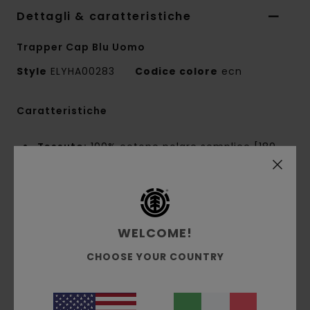
Dettagli & caratteristiche
Trapper Cap Blu Uomo
Style
ELYHA00283
Codice colore
ecn
Caratteristiche
Tessuto:
100% cotone polare semplice [180
g/m2]
Vestibilità:
cappello da cacciatore
Chiusura:
cordino elastico con fermo in
plastica
WELCOME!
Tessuto principale: pile
Patch in silicone con micro-Logo Tree
CHOOSE YOUR COUNTRY
Coulisse elastica posteriore
Paraorecchie regolabili