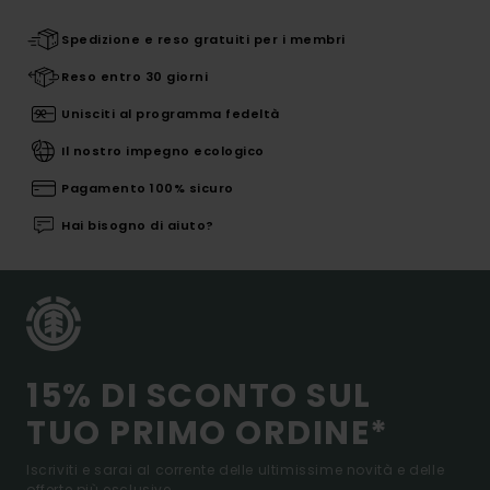
Spedizione e reso gratuiti per i membri
Reso entro 30 giorni
Unisciti al programma fedeltà
Il nostro impegno ecologico
Pagamento 100% sicuro
Hai bisogno di aiuto?
15% DI SCONTO SUL
TUO PRIMO ORDINE*
Iscriviti e sarai al corrente delle ultimissime novità e delle
offerte più esclusive.