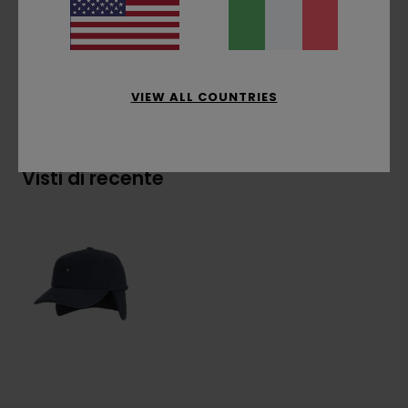
Composizione
[Tessuto principale] 100%
poliestere
VIEW ALL COUNTRIES
Spedizioni e Resi
Visti di recente