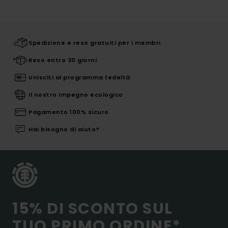
Spedizione e reso gratuiti per i membri
Reso entro 30 giorni
Unisciti al programma fedeltà
Il nostro impegno ecologico
Pagamento 100% sicuro
Hai bisogno di aiuto?
15% DI SCONTO SUL
TUO PRIMO ORDINE*