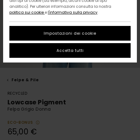
altri tipi di cookie (ad esempio, alcuni cookie di tipo
analitico). Per ulteriori informazioni consulta la nostra
politica sui cookie
e
l'informativa sulla privacy
.
Impostazioni dei cookie
Accetta tutti
Felpe & Pile
RECYCLED
Lowcase Pigment
Felpa Grigio Donna
ECO-BONUS
65,00 €