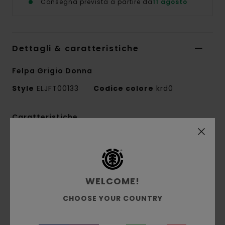
Consegna prevista a partire da
11 agosto
Dettagli & caratteristiche
Felpa Grigio Donna
Style
ELJFT00133
Codice colore
krd0
Caratteristiche
Tessuto:
50% cotone riciclato, 30% cotone,
20% poliestere riciclato tessuto felpato
spazzolato [350 g/m2]
WELCOME!
Vestibilità:
vestibilità rilassata
Interno spazzolato
CHOOSE YOUR COUNTRY
Tintura a pigmento
Ricamo logo corporate sul petto