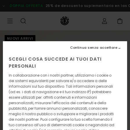
Salta
DOPPIA OFFERTA
25% de descuento suplementario en las Ofe
alle
informazioni
sul
prodotto
NUOVI ARRIVI
Continua senza accettare
SCEGLI COSA SUCCEDE AI TUOI DATI
PERSONALI
In collaborazione con i nostri partner, utilizziamo i cookie o
dei sistemi equivalenti per salvare e/o accedere a delle
informazioni sul tuo dispositivo. Tali informazioni personali
(ad es. i dati di navigazione e il tuo indirizzo IP) potrebbero
essere utilizzati per: offrirti contenuti e informazioni
personalizzati, misurare l’efficacia dei contenuti e della
pubblicità, per fornire annunci personalizzati, conoscere
meglio il nostro pubblico o sviluppare e migliorare i prodotti
dei nostri partner. Puoi configurare la tua scelta fornendo il
tuo consenso all’uso di determinati cookie o negandolo ad