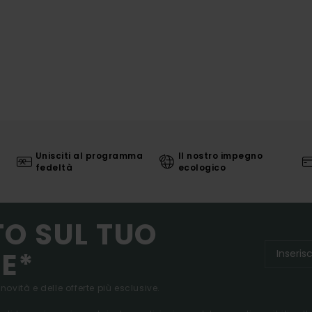
Unisciti al programma
Il nostro impegno
fedeltà
ecologico
TO SUL TUO
E*
 novità e delle offerte più esclusive.