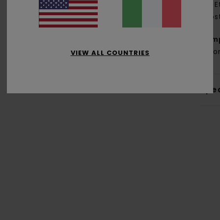
E
pos
Com
coton
VIEW ALL COUNTRIES
Sped