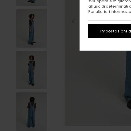
sviluppare e migliorare
all’uso di determinati 
Per ulteriori informazi
Impostazioni d