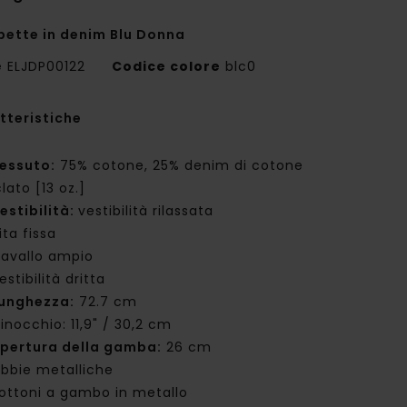
pette in denim Blu Donna
e
ELJDP00122
Codice colore
blc0
tteristiche
essuto:
75% cotone, 25% denim di cotone
clato [13 oz.]
estibilità:
vestibilità rilassata
ita fissa
avallo ampio
estibilità dritta
unghezza:
72.7 cm
inocchio: 11,9" / 30,2 cm
pertura della gamba:
26 cm
ibbie metalliche
ottoni a gambo in metallo