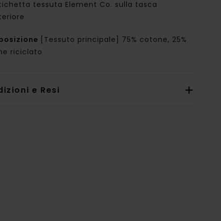
tichetta tessuta Element Co. sulla tasca
teriore
posizione
[Tessuto principale] 75% cotone, 25%
e riciclato
izioni e Resi