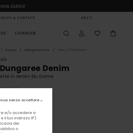
rmia Subito!
AIUTO & CONTATTI
CARTA REGALO
ITA / IT
NEGOZI
RDS
LOOKBOOK
Donna
Abbigliamento
Jeans E Pantaloni
LED
 Dungaree Denim
ette in denim Blu Donna
BONUS
,00 €
inua senza accettare
vare e/o accedere a
Worn Indigo
i
 il tuo indirizzo IP)
ficacia dei
pubblico o