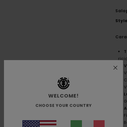
Salo
Styl
Cara
T
rici
V
V
C
V
L
WELCOME!
G
CHOOSE YOUR COUNTRY
A
F
B