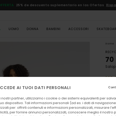
OFFERTA
25% de descuento suplementario en las Ofertas
Rispa
A
UOMO
DONNA
BAMBINI
ACCESSORI
SKATEBOA
Home
RECYC
70
Salop
ECO-
120
CCEDE AI TUOI DATI PERSONALI
Cont
 nostri partner, utilizziamo i cookie o dei sistemi equivalenti per sal
Color
uo dispositivo. Tali informazioni personali (ad es. i dati di navigazione e
zzati per: offrirti contenuti e informazioni personalizzati, misurare l’ef
licità, per fornire annunci personalizzati, conoscere meglio il nostro 