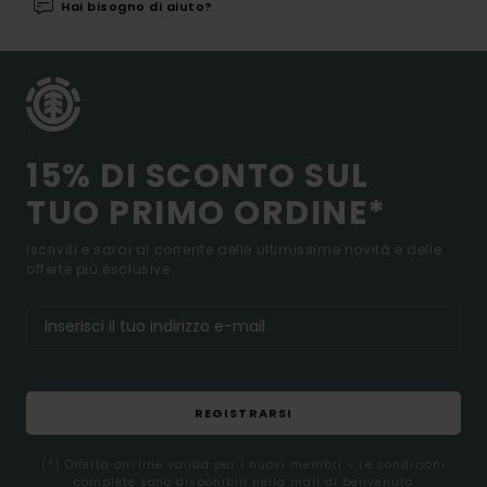
Hai bisogno di aiuto?
15% DI SCONTO SUL
TUO PRIMO ORDINE*
Iscriviti e sarai al corrente delle ultimissime novità e delle
offerte più esclusive.
REGISTRARSI
(*) Offerta on-line valida per i nuovi membri - Le condizioni
complete sono disponibili nella mail di benvenuto