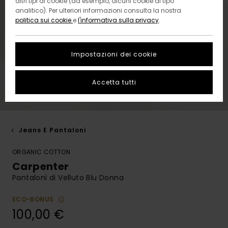
altri tipi di cookie (ad esempio, alcuni cookie di tipo
analitico). Per ulteriori informazioni consulta la nostra
politica sui cookie
e
l'informativa sulla privacy
.
Impostazioni dei cookie
Accetta tutti
Jeans E Pantaloni
ORGANIC COTTON
Carpenter
Pantaloni di Velluto Blu Donna
ECO-BONUS
100,00 €