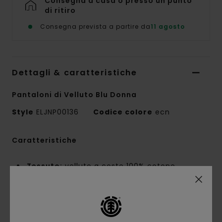
Consegna a casa o presso un punto
di ritiro
Consegna prevista a partire da
11 agosto
Dettagli & caratteristiche
Pantaloni di Velluto Blu Donna
Style
ELJNP00136
Codice colore
ecn
Caratteristiche
Tessuto:
velluto a coste 100% cotone
biologico [298 g/m2]
Vestibilità:
vestibilità rilassata
Vita fissa
Cavallo di lunghezza standard