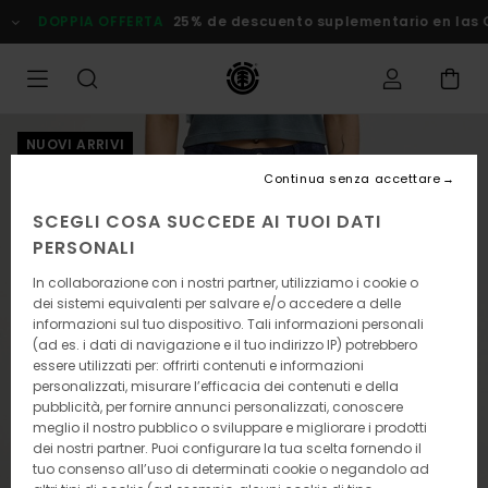
Salta
DOPPIA OFFERTA
25% de descuento suplementario en las Ofe
alle
informazioni
sul
prodotto
NUOVI ARRIVI
Continua senza accettare
SCEGLI COSA SUCCEDE AI TUOI DATI
PERSONALI
In collaborazione con i nostri partner, utilizziamo i cookie o
dei sistemi equivalenti per salvare e/o accedere a delle
informazioni sul tuo dispositivo. Tali informazioni personali
(ad es. i dati di navigazione e il tuo indirizzo IP) potrebbero
essere utilizzati per: offrirti contenuti e informazioni
personalizzati, misurare l’efficacia dei contenuti e della
pubblicità, per fornire annunci personalizzati, conoscere
meglio il nostro pubblico o sviluppare e migliorare i prodotti
dei nostri partner. Puoi configurare la tua scelta fornendo il
tuo consenso all’uso di determinati cookie o negandolo ad