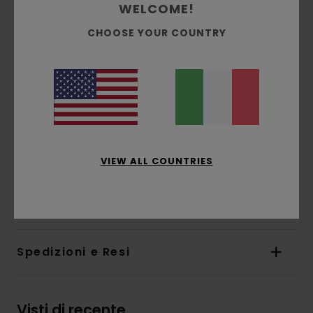
WELCOME!
Vestibilità dritta
Lunghezza:
78.2 cm
CHOOSE YOUR COUNTRY
Ginocchio: 10,4" / 26,4 cm
Apertura della gamba:
23 cm
Bottoni a gambo in metallo
Patta con zip
Ampia tasca applicata sul retro
Passante porta-martello laterale
Salpa effetto invecchiato con doppio Logo
VIEW ALL COUNTRIES
Composizione
[Tessuto principale] 100% cotone
biologico
Spedizioni e Resi
Visti di recente