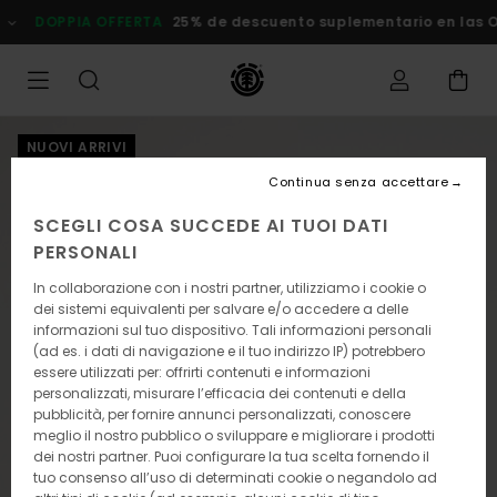
Salta
DOPPIA OFFERTA
25% de descuento suplementario en las Ofer
alle
informazioni
sul
prodotto
NUOVI ARRIVI
Continua senza accettare
SCEGLI COSA SUCCEDE AI TUOI DATI
PERSONALI
In collaborazione con i nostri partner, utilizziamo i cookie o
dei sistemi equivalenti per salvare e/o accedere a delle
informazioni sul tuo dispositivo. Tali informazioni personali
(ad es. i dati di navigazione e il tuo indirizzo IP) potrebbero
essere utilizzati per: offrirti contenuti e informazioni
personalizzati, misurare l’efficacia dei contenuti e della
pubblicità, per fornire annunci personalizzati, conoscere
meglio il nostro pubblico o sviluppare e migliorare i prodotti
dei nostri partner. Puoi configurare la tua scelta fornendo il
tuo consenso all’uso di determinati cookie o negandolo ad