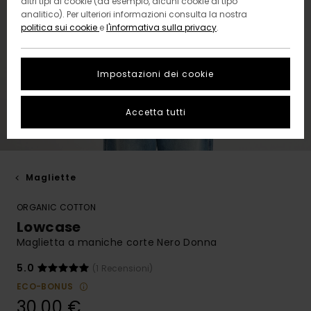
altri tipi di cookie (ad esempio, alcuni cookie di tipo
analitico). Per ulteriori informazioni consulta la nostra
politica sui cookie
e
l'informativa sulla privacy
.
Impostazioni dei cookie
Accetta tutti
Magliette
ORGANIC COTTON
Lowcase
Maglietta a maniche corte Nero Donna
5.0
(1 Recensioni)
ECO-BONUS
30,00 €