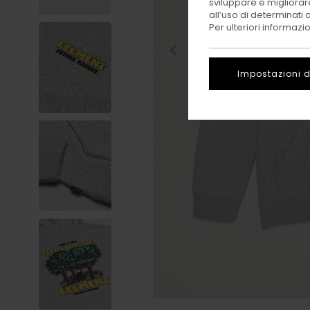
sviluppare e migliorare
all’uso di determinati 
Per ulteriori informazi
Impostazioni d