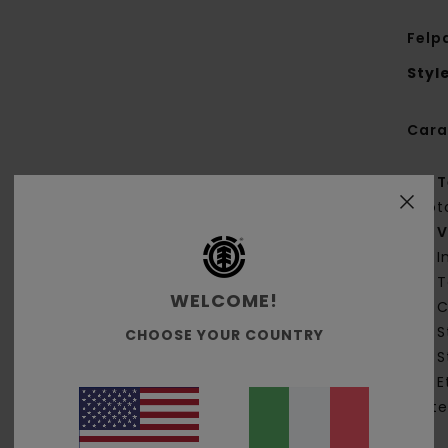
Felp
Styl
Cara
T
cot
V
I
T
WELCOME!
C
S
CHOOSE YOUR COUNTRY
S
E
late