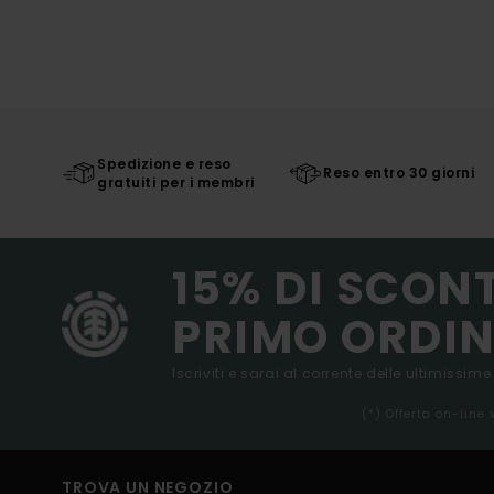
Spedizione e reso
Reso entro 30 giorni
gratuiti per i membri
15% DI SCON
PRIMO ORDIN
Iscriviti e sarai al corrente delle ultimissime
(*) Offerta on-line
TROVA UN NEGOZIO