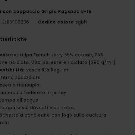
a con cappuccio Grigio Ragazzo 8-16
e
ELBSF00236
Codice colore
sgbh
tteristiche
essuto:
felpa French terry 55% cotone, 25%
one riciclato, 20% poliestere riciclato [280 g/m²]
estibilità:
vestibilità Regular
nterno spazzolato
asca a marsupio
appuccio foderato in jersey
tampa all'acqua
tampato sul davanti e sul retro
tichetta a bandierina con logo sulla cucitura
rale