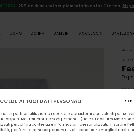
OFFERTA
25% de descuento suplementario en las Ofertas
Rispa
A
UOMO
DONNA
BAMBINI
ACCESSORI
SKATEBOA
Home
RECYC
Fe
Felpa
ECO-
60,
CCEDE AI TUOI DATI PERSONALI
Cont
 nostri partner, utilizziamo i cookie o dei sistemi equivalenti per sal
Color
uo dispositivo. Tali informazioni personali (ad es. i dati di navigazione e
zzati per: offrirti contenuti e informazioni personalizzati, misurare l’ef
licità, per fornire annunci personalizzati, conoscere meglio il nostro 