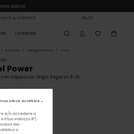
rmia Subito!
AIUTO & CONTATTI
CARTA REGALO
ITA / IT
NEGOZI
RDS
LOOKBOOK
Bambini
Abbigliamento
Felpe
LED
el Power
 con cappuccio Grigio Ragazzo 8-16
BONUS
00 €
inua senza accettare
vare e/o accedere a
Mid Grey Heather
i
 il tuo indirizzo IP)
ficacia dei
pubblico o