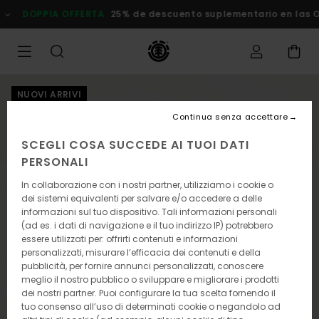
Salta
DOPPIA OFFERTA
25% de descuento suplementario en las Ofert
alle
informazioni
sul
prodotto
NUOVI ARRIVI
Continua senza accettare
SCEGLI COSA SUCCEDE AI TUOI DATI
PERSONALI
In collaborazione con i nostri partner, utilizziamo i cookie o
dei sistemi equivalenti per salvare e/o accedere a delle
informazioni sul tuo dispositivo. Tali informazioni personali
(ad es. i dati di navigazione e il tuo indirizzo IP) potrebbero
essere utilizzati per: offrirti contenuti e informazioni
personalizzati, misurare l’efficacia dei contenuti e della
pubblicità, per fornire annunci personalizzati, conoscere
meglio il nostro pubblico o sviluppare e migliorare i prodotti
dei nostri partner. Puoi configurare la tua scelta fornendo il
tuo consenso all’uso di determinati cookie o negandolo ad