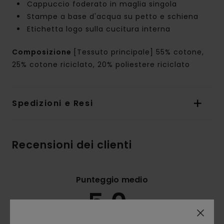
Cappuccio foderato in maglia singola
Stampe a base d'acqua su petto e schiena
Etichetta logo sulla cucitura interna
Composizione
[Tessuto principale] 55% cotone,
25% cotone riciclato, 20% poliestere riciclato
Spedizioni e Resi
Recensioni dei clienti
Punteggio medio
5.0
/5