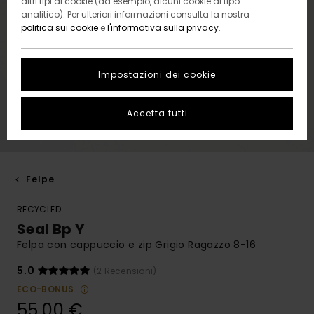
altri tipi di cookie (ad esempio, alcuni cookie di tipo
analitico). Per ulteriori informazioni consulta la nostra
politica sui cookie
e
l'informativa sulla privacy
.
Impostazioni dei cookie
Accetta tutti
Felpe
RECYCLED
Seal Bp Y
Felpa con cappuccio e zip Grigio Ragazzo 8-16
5.0
(2 Recensioni)
ECO-BONUS
55,00 €