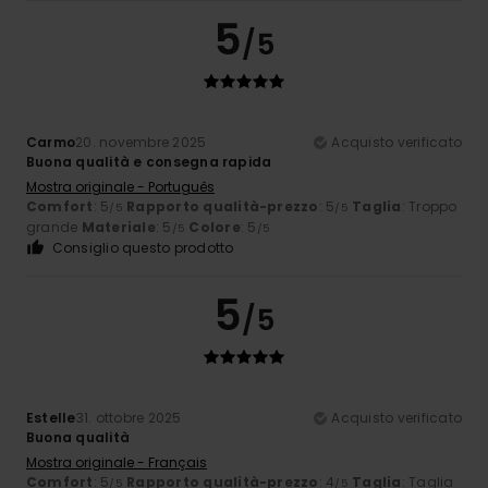
5
/5
Carmo
20. novembre 2025
Acquisto verificato
Buona qualità e consegna rapida
Mostra originale - Português
Comfort
: 5
Rapporto qualità-prezzo
: 5
Taglia
: Troppo
/5
/5
grande
Materiale
: 5
Colore
: 5
/5
/5
Consiglio questo prodotto
5
/5
Estelle
31. ottobre 2025
Acquisto verificato
Buona qualità
Mostra originale - Français
Comfort
: 5
Rapporto qualità-prezzo
: 4
Taglia
: Taglia
/5
/5