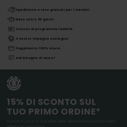
Spedizione e reso gratuiti per i membri
Reso entro 30 giorni
Unisciti al programma fedeltà
Il nostro impegno ecologico
Pagamento 100% sicuro
Hai bisogno di aiuto?
15% DI SCONTO SUL
TUO PRIMO ORDINE*
Iscriviti e sarai al corrente delle ultimissime novità e delle
offerte più esclusive.