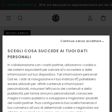
Salta
DOPPIA OFFERTA
25% de descuento suplementario en las Ofe
alle
informazioni
sul
prodotto
NUOVI ARRIVI
Continua senza accettare
SCEGLI COSA SUCCEDE AI TUOI DATI
PERSONALI
In collaborazione con i nostri partner, utilizziamo i cookie o
dei sistemi equivalenti per salvare e/o accedere a delle
informazioni sul tuo dispositivo. Tali informazioni personali
(ad es. i dati di navigazione e il tuo indirizzo IP) potrebbero
essere utilizzati per: offrirti contenuti e informazioni
personalizzati, misurare l’efficacia dei contenuti e della
pubblicità, per fornire annunci personalizzati, conoscere
meglio il nostro pubblico o sviluppare e migliorare i prodotti
dei nostri partner. Puoi configurare la tua scelta fornendo il
tuo consenso all’uso di determinati cookie o negandolo ad