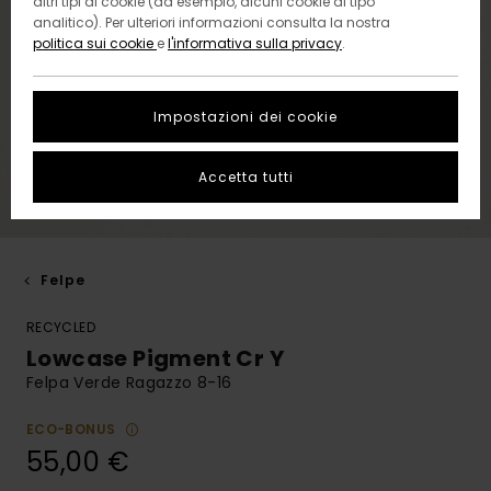
altri tipi di cookie (ad esempio, alcuni cookie di tipo
analitico). Per ulteriori informazioni consulta la nostra
politica sui cookie
e
l'informativa sulla privacy
.
Impostazioni dei cookie
Accetta tutti
Felpe
RECYCLED
Lowcase Pigment Cr Y
Felpa Verde Ragazzo 8-16
ECO-BONUS
55,00 €