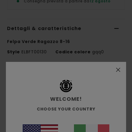
Consegna prevista a partire da
12 agosto
Dettagli & caratteristiche
Felpa Verde Ragazzo 8-16
Style
ELBFT00130
Codice colore
gqq0
Caratteristiche
Tessuto:
cotone riciclato/poliestere [350
g/m2]
WELCOME!
Vestibilità relaxed
Interno spazzolato
CHOOSE YOUR COUNTRY
Tintura a pigmenti
Ricamo logo sul petto