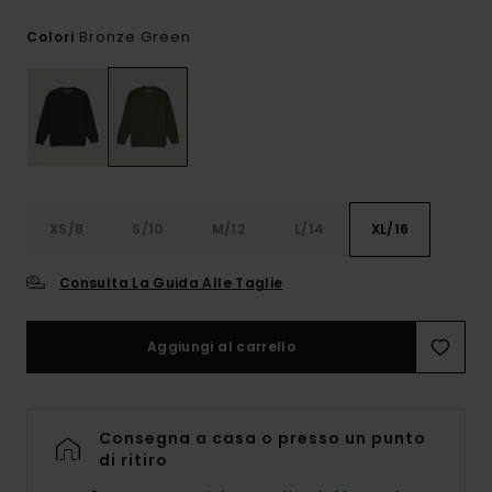
Bronze Green
Colori
XS/8
S/10
M/12
L/14
XL/16
Consulta La Guida Alle Taglie
Aggiungi al carrello
Consegna a casa o presso un punto
di ritiro