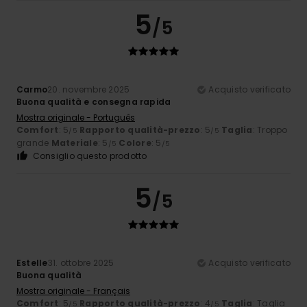
5
/5
Carmo
20. novembre 2025
Acquisto verificato
Buona qualità e consegna rapida
Mostra originale - Português
Comfort
: 5
Rapporto qualità-prezzo
: 5
Taglia
: Troppo
/5
/5
grande
Materiale
: 5
Colore
: 5
/5
/5
Consiglio questo prodotto
5
/5
Estelle
31. ottobre 2025
Acquisto verificato
Buona qualità
Mostra originale - Français
Comfort
: 5
Rapporto qualità-prezzo
: 4
Taglia
: Taglia
/5
/5