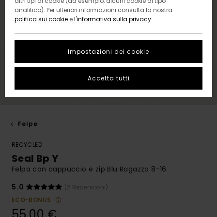
altri tipi di cookie (ad esempio, alcuni cookie di tipo
analitico). Per ulteriori informazioni consulta la nostra
politica sui cookie
e
l'informativa sulla privacy
.
Impostazioni dei cookie
Accetta tutti
Felpe
RECYCLED
Seal Bp Y
Felpa con cappuccio e zip Blu Ragazzo 8-16
5.0
(2 Recensioni)
ECO-BONUS
55,00 €