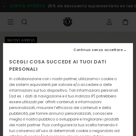
Salta
DOPPIA OFFERTA
25% de descuento suplementario en las Ofer
alle
informazioni
sul
prodotto
NUOVI ARRIVI
Continua senza accettare
SCEGLI COSA SUCCEDE AI TUOI DATI
PERSONALI
In collaborazione con i nostri partner, utilizziamo i cookie o
dei sistemi equivalenti per salvare e/o accedere a delle
informazioni sul tuo dispositivo. Tali informazioni personali
(ad es. i dati di navigazione e il tuo indirizzo IP) potrebbero
essere utilizzati per: offrirti contenuti e informazioni
personalizzati, misurare l’efficacia dei contenuti e della
pubblicità, per fornire annunci personalizzati, conoscere
meglio il nostro pubblico o sviluppare e migliorare i prodotti
dei nostri partner. Puoi configurare la tua scelta fornendo il
tuo consenso all’uso di determinati cookie o negandolo ad