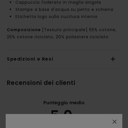
Cappuccio foderato in maglia singola
Stampe a base d'acqua su petto e schiena
Etichetta logo sulla cucitura interna
Composizione
[Tessuto principale] 55% cotone,
25% cotone riciclato, 20% poliestere riciclato
Spedizioni e Resi
Recensioni dei clienti
Punteggio medio
5.0
/5