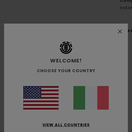
Com
coton
Sped
WELCOME!
CHOOSE YOUR COUNTRY
Punteggio medio
5.0
/5
basato su
2 recensioni verificate
dal febbraio 2026
Il 100% dei nostri clienti consiglia questo prodotto
VIEW ALL COUNTRIES