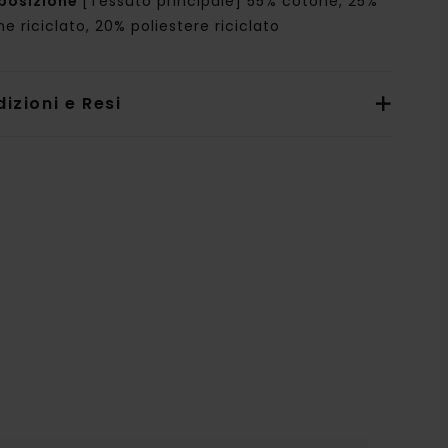
posizione
[Tessuto principale] 55% cotone, 25%
e riciclato, 20% poliestere riciclato
izioni e Resi