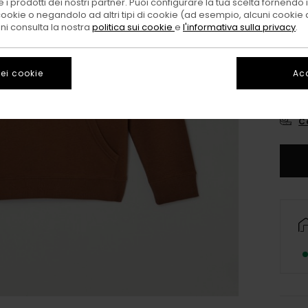
 i prodotti dei nostri partner. Puoi configurare la tua scelta fornendo
cookie o negandolo ad altri tipi di cookie (ad esempio, alcuni cookie di
oni consulta la nostra
politica sui cookie
e
l'informativa sulla privacy
.
ei cookie
Acc
XS/
C