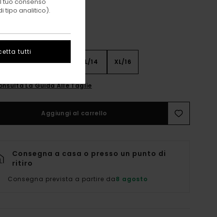
 il tuo consenso
 tipo analitico).
etta tutti
8
S/10
M/12
L/14
XL/16
onsulta La Guida Alle Taglie
Aggiungi al carrello
Consegna a casa o presso un punto di
ritiro
Consegna prevista a partire da
8 agosto