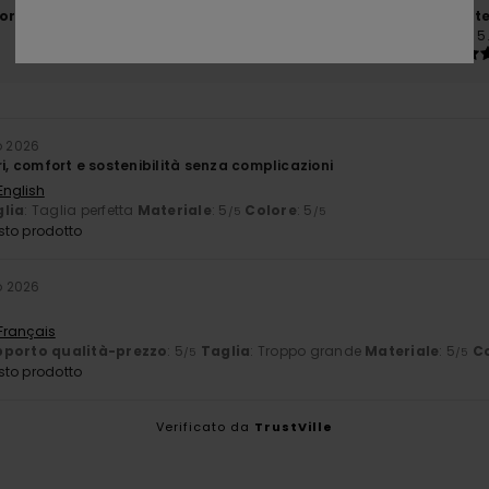
orto qualità-prezzo
Taglia
Mate
5.0
5
Troppo piccolo
Troppo grande
o 2026
ri, comfort e sostenibilità senza complicazioni
English
lia
: Taglia perfetta
Materiale
: 5
Colore
: 5
/5
/5
sto prodotto
o 2026
 Français
porto qualità-prezzo
: 5
Taglia
: Troppo grande
Materiale
: 5
C
/5
/5
sto prodotto
Verificato da
TrustVille