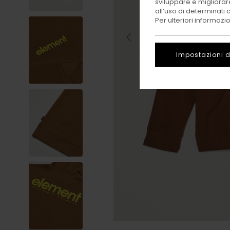
sviluppare e migliorare
all’uso di determinati 
Per ulteriori informazi
Impostazioni d