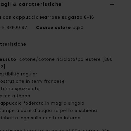
agli & caratteristiche
a con cappuccio Marrone Ragazzo 8-16
e
ELBSF00197
Codice colore
cqk0
tteristiche
essuto:
cotone/cotone riciclato/poliestere [280
2]
estibilità regular
ostruzione in terry francese
nterno spazzolato
asca a toppa
appuccio foderato in maglia singola
tampe a base d'acqua su petto e schiena
tichetta logo sulla cucitura interna