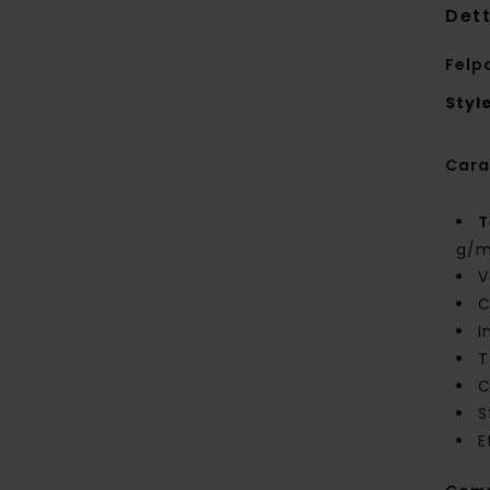
Dett
Felp
Styl
Cara
T
g/m
V
C
I
T
C
S
E