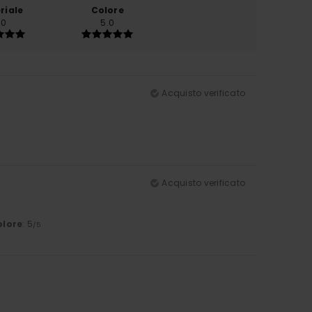
riale
Colore
.0
5.0
Acquisto verificato
Acquisto verificato
olore
: 5
/5