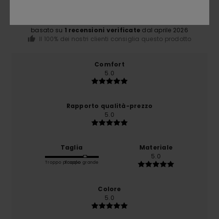
/5
basato su
1 recensioni verificate
dal aprile 2026
Il 100% dei nostri clienti consiglia questo prodotto
Comfort
5.0
Rapporto qualità-prezzo
5.0
Taglia
Materiale
5.0
Troppo piccolo
Troppo grande
Colore
5.0