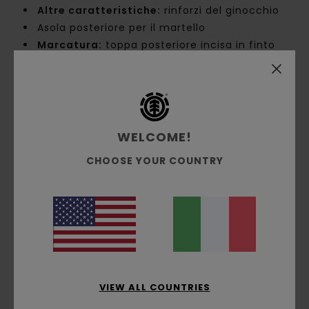
Altre caratteristiche:
rinforzi del ginocchio
Asola posteriore per il martello
Marcatura:
toppa posteriore incisa in finto
camoscio con logo ad albero
Etichetta Element accavallata sul davanti
Composizione
70% cotone, 30% cotone riciclato
WELCOME!
CHOOSE YOUR COUNTRY
Spedizioni e Resi
Recensioni dei clienti
Punteggio medio
5.0
VIEW ALL COUNTRIES