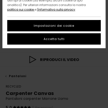
altri tipi di cookie (ad esempio, alcuni cookie di tipo
analitico). Per ulteriori informazioni consulta la nostra
politica sui cookie
e
l'informativa sulla privacy
.
Impostazioni dei cookie
Accetta tutti
RIPRODUCI IL VIDEO
Pantaloni
RECYCLED
Carpenter Canvas
Pantaloni carpenter Marrone Uomo
5.0
(1 Recensioni)