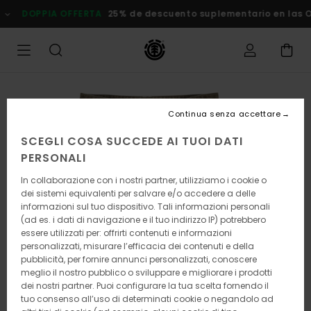
Salta
DOPPIA OFFERTA
25% de descuento suplementario en las
alle
informazioni
sul
prodotto
Continua senza accettare
SCEGLI COSA SUCCEDE AI TUOI DATI
PERSONALI
In collaborazione con i nostri partner, utilizziamo i cookie o
dei sistemi equivalenti per salvare e/o accedere a delle
informazioni sul tuo dispositivo. Tali informazioni personali
(ad es. i dati di navigazione e il tuo indirizzo IP) potrebbero
essere utilizzati per: offrirti contenuti e informazioni
personalizzati, misurare l’efficacia dei contenuti e della
pubblicità, per fornire annunci personalizzati, conoscere
meglio il nostro pubblico o sviluppare e migliorare i prodotti
dei nostri partner. Puoi configurare la tua scelta fornendo il
tuo consenso all’uso di determinati cookie o negandolo ad