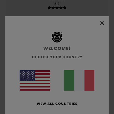
5.0
Rapporto qualità-prezzo
4.3
Taglia
Materiale
4.6
WELCOME!
Troppo piccolo
Troppo grande
CHOOSE YOUR COUNTRY
Colore
4.8
5
/5
VIEW ALL COUNTRIES