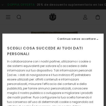
Salta
DOPPIA OFFERTA
25% de descuento suplementario en las
alle
informazioni
sul
prodotto
Continua senza accettare
SCEGLI COSA SUCCEDE AI TUOI DATI
PERSONALI
In collaborazione con i nostri partner, utilizziamo i cookie o
dei sistemi equivalenti per salvare e/o accedere a delle
informazioni sul tuo dispositivo. Tali informazioni personali
(ad es. i dati di navigazione e il tuo indirizzo IP) potrebbero
essere utilizzati per: offrirti contenuti e informazioni
personalizzati, misurare l’efficacia dei contenuti e della
pubblicità, per fornire annunci personalizzati, conoscere
meglio il nostro pubblico o sviluppare e migliorare i prodotti
dei nostri partner. Puoi configurare la tua scelta fornendo il
tuo consenso all’uso di determinati cookie o negandolo ad