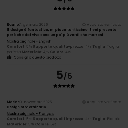
Rauno
7. gennaio 2026
Acquisto verificato
Il design è fantastico, mi piace tantissimo; tieni presente
però che dal vivo sono un po’ più verdi che marroni
Mostra originale - English
Comfort
: 5
Rapporto qualità-prezzo
: 4
Taglia
: Taglia
/5
/5
perfetta
Materiale
: 4
Colore
: 4
/5
/5
Consiglio questo prodotto
5
/5
Marine
9. novembre 2025
Acquisto verificato
Design straordinario
Mostra originale - Français
Comfort
: 5
Rapporto qualità-prezzo
: 4
Taglia
: Piccolo
/5
/5
Materiale
: 5
Colore
: 5
/5
/5