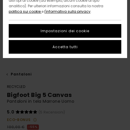
altri tipi di cookie (ad esempio, alcuni cookie di tipo
analitico). Per ulteriori informazioni consulta la nostra
politica sui cookie
e
l'informativa sulla privacy
.
Impostazioni dei cookie
Accetta tutti
Pantaloni
RECYCLED
Bigfoot Big 5 Canvas
Pantaloni in tela Marrone Uomo
5.0
(5 Recensioni)
ECO-BONUS
100,00 €
55%