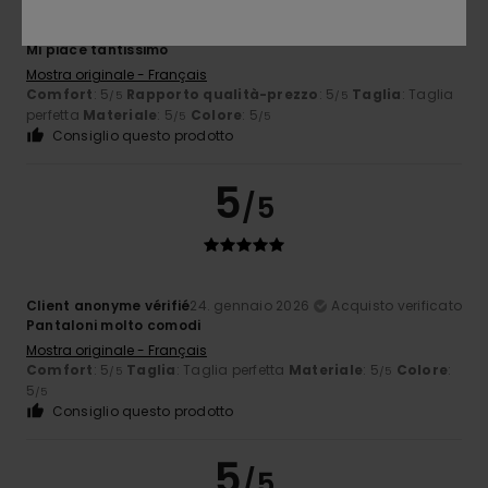
Thomas
7. febbraio 2026
Acquisto verificato
Mi piace tantissimo
Mostra originale - Français
Comfort
: 5
Rapporto qualità-prezzo
: 5
Taglia
: Taglia
/5
/5
perfetta
Materiale
: 5
Colore
: 5
/5
/5
Consiglio questo prodotto
5
/5
Client anonyme vérifié
24. gennaio 2026
Acquisto verificato
Pantaloni molto comodi
Mostra originale - Français
Comfort
: 5
Taglia
: Taglia perfetta
Materiale
: 5
Colore
:
/5
/5
5
/5
Consiglio questo prodotto
5
/5