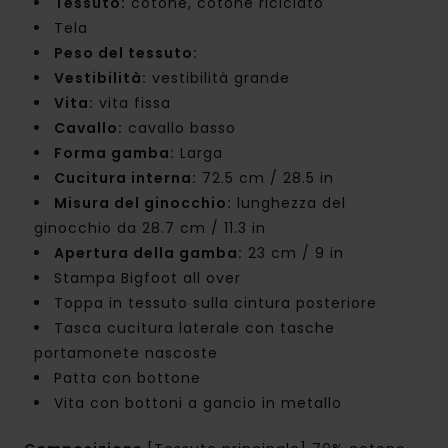
Tessuto:
cotone, cotone riciclato
Tela
Peso del tessuto:
Vestibilità:
vestibilità grande
Vita:
vita fissa
Cavallo:
cavallo basso
Forma gamba:
Larga
Cucitura interna:
72.5 cm / 28.5 in
Misura del ginocchio:
lunghezza del
ginocchio da 28.7 cm / 11.3 in
Apertura della gamba:
23 cm / 9 in
Stampa Bigfoot all over
Toppa in tessuto sulla cintura posteriore
Tasca cucitura laterale con tasche
portamonete nascoste
Patta con bottone
Vita con bottoni a gancio in metallo