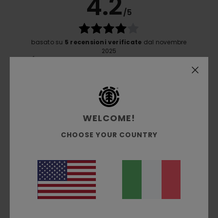
4.2
/5
basato su
5 recensioni verificate
dal novembre
2025
Il 20% dei nostri clienti consiglia questo prodotto
Comfort
4.4
WELCOME!
Rapporto qualità-prezzo
CHOOSE YOUR COUNTRY
3.8
Taglia
Materiale
5.0
Troppo piccolo
Troppo grande
Colore
4.0