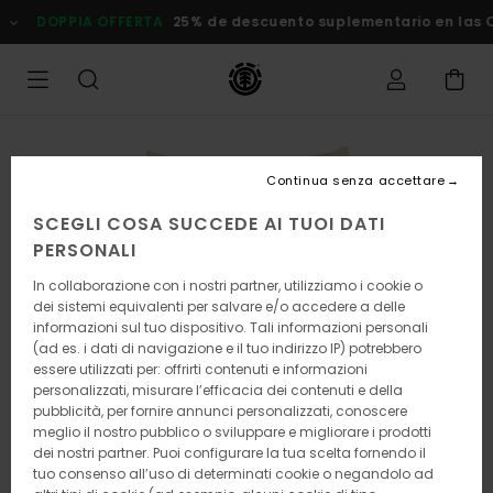
Salta
DOPPIA OFFERTA
25% de descuento suplementario en las
alle
informazioni
sul
prodotto
Continua senza accettare
SCEGLI COSA SUCCEDE AI TUOI DATI
PERSONALI
In collaborazione con i nostri partner, utilizziamo i cookie o
dei sistemi equivalenti per salvare e/o accedere a delle
informazioni sul tuo dispositivo. Tali informazioni personali
(ad es. i dati di navigazione e il tuo indirizzo IP) potrebbero
essere utilizzati per: offrirti contenuti e informazioni
personalizzati, misurare l’efficacia dei contenuti e della
pubblicità, per fornire annunci personalizzati, conoscere
meglio il nostro pubblico o sviluppare e migliorare i prodotti
dei nostri partner. Puoi configurare la tua scelta fornendo il
tuo consenso all’uso di determinati cookie o negandolo ad