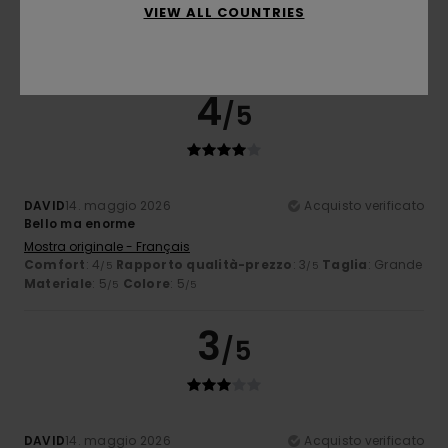
VIEW ALL COUNTRIES
4
/5
DAVID
14. maggio 2026
Acquisto verificato
Bello ma enorme
Mostra originale - Français
Comfort
: 4
Rapporto qualità-prezzo
: 3
Taglia
: Grande
/5
/5
Materiale
: 5
Colore
: 5
/5
/5
3
/5
DAVID
14. maggio 2026
Acquisto verificato