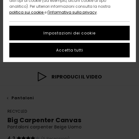
altri tipi di cookie (ad esempio, alcuni cookie di tipo
analitico). Per ulteriori informazioni consulta la nostra
politica sui cookie
e
l'informativa sulla privacy
.
Impostazioni dei cookie
Accetta tutti
RIPRODUCI IL VIDEO
Pantaloni
RECYCLED
Big Carpenter Canvas
Pantaloni carpenter Beige Uomo
4.2
(5 Recensioni)