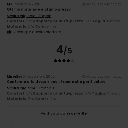
M
16. febbraio 2026
Acquisto verificato
Ottimo materiale e ottimo prezzo
Mostra originale - English
Comfort
: 5
Rapporto qualità-prezzo
: 5
Taglia
: Piccolo
/5
/5
Materiale
: 5
Colore
: 4
/5
/5
Consiglio questo prodotto
4
/5
Mireille
30. novembre 2025
Acquisto verificato
Conforme alla descrizione… tranne che per il colore!
Mostra originale - Français
Comfort
: 5
Rapporto qualità-prezzo
: 3
Taglia
: Piccolo
/5
/5
Materiale
: 5
Colore
: 2
/5
/5
Verificato da
TrustVille