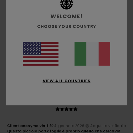
WELCOME!
3
/5
CHOOSE YOUR COUNTRY
Client anonyme vérifié
1. marzo 2026
Acquisto verificato
di piccole dimensioni
Mostra originale - Français
Rapporto qualità-prezzo
: 4
Taglia
: Piccolo
Materiale
:
/5
3
Colore
: 5
/5
/5
Consiglio questo prodotto
VIEW ALL COUNTRIES
5
/5
Client anonyme vérifié
24. gennaio 2026
Acquisto verificato
Questo piccolo portafoglio è proprio quello che cercavo!