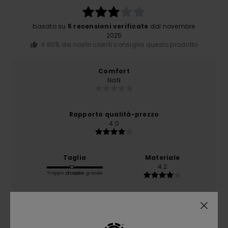
basato su
5 recensioni verificate
dal novembre
2025
Il 80% dei nostri clienti consiglia questo prodotto
Comfort
NaN
Rapporto qualità-prezzo
4.0
Taglia
Materiale
4.2
Troppo piccolo
Troppo grande
Colore
3.8