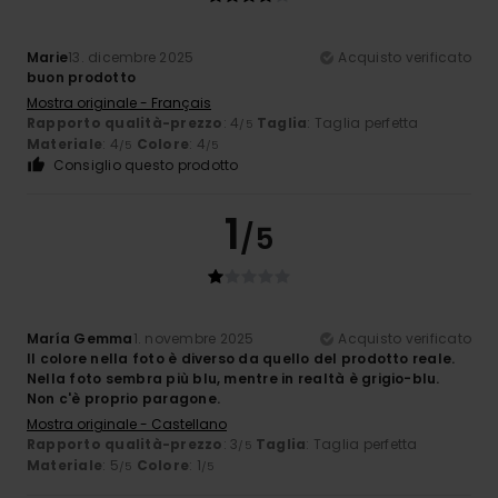
Marie
13. dicembre 2025
Acquisto verificato
buon prodotto
Mostra originale - Français
Rapporto qualità-prezzo
: 4
Taglia
: Taglia perfetta
/5
Materiale
: 4
Colore
: 4
/5
/5
Consiglio questo prodotto
1
/5
María Gemma
1. novembre 2025
Acquisto verificato
Il colore nella foto è diverso da quello del prodotto reale.
Nella foto sembra più blu, mentre in realtà è grigio-blu.
Non c'è proprio paragone.
Mostra originale - Castellano
Rapporto qualità-prezzo
: 3
Taglia
: Taglia perfetta
/5
Materiale
: 5
Colore
: 1
/5
/5