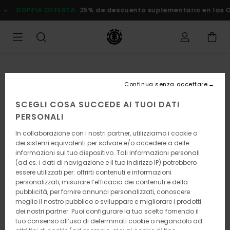
Salta
DOPPIA OFFERTA
25% de descuento suplementario en las
alle
informazioni
sul
prodotto
Continua senza accettare
SCEGLI COSA SUCCEDE AI TUOI DATI
PERSONALI
In collaborazione con i nostri partner, utilizziamo i cookie o
dei sistemi equivalenti per salvare e/o accedere a delle
informazioni sul tuo dispositivo. Tali informazioni personali
(ad es. i dati di navigazione e il tuo indirizzo IP) potrebbero
essere utilizzati per: offrirti contenuti e informazioni
personalizzati, misurare l’efficacia dei contenuti e della
pubblicità, per fornire annunci personalizzati, conoscere
meglio il nostro pubblico o sviluppare e migliorare i prodotti
dei nostri partner. Puoi configurare la tua scelta fornendo il
tuo consenso all’uso di determinati cookie o negandolo ad