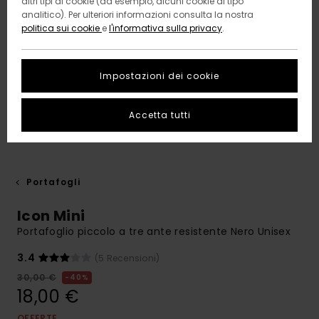
altri tipi di cookie (ad esempio, alcuni cookie di tipo
analitico). Per ulteriori informazioni consulta la nostra
politica sui cookie
e
l'informativa sulla privacy
.
Impostazioni dei cookie
Accetta tutti
Portafogli
Icon Mini
Portafoglio piccolo a tre ante resistente Nero Unisex
3.4
(5 Recensioni)
30,00 €
40%
18,00 €
OFFERTE