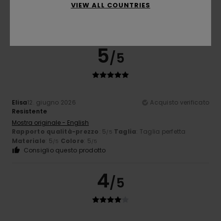
5.0
VIEW ALL COUNTRIES
5
/5
Elisa
12. giugno 2026
Acquisto verificato
Resistente
Mostra originale - English
Rapporto qualità-prezzo
: 5
Taglia
: Taglia perfetta
/5
Materiale
: 5
Colore
: 5
/5
/5
Consiglio questo prodotto
4
/5