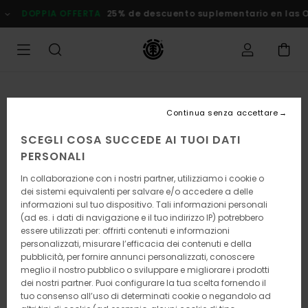
Salta
DOPPIA OFFERTA
25% de descuento suplementario en las Ofer
alle
informazioni
sul
prodotto
Continua senza accettare
SCEGLI COSA SUCCEDE AI TUOI DATI
PERSONALI
In collaborazione con i nostri partner, utilizziamo i cookie o
dei sistemi equivalenti per salvare e/o accedere a delle
informazioni sul tuo dispositivo. Tali informazioni personali
(ad es. i dati di navigazione e il tuo indirizzo IP) potrebbero
essere utilizzati per: offrirti contenuti e informazioni
personalizzati, misurare l’efficacia dei contenuti e della
pubblicità, per fornire annunci personalizzati, conoscere
meglio il nostro pubblico o sviluppare e migliorare i prodotti
dei nostri partner. Puoi configurare la tua scelta fornendo il
tuo consenso all’uso di determinati cookie o negandolo ad