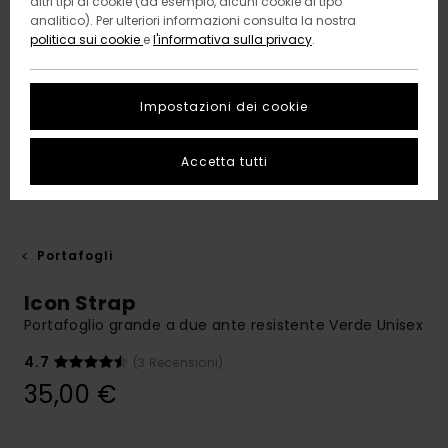
altri tipi di cookie (ad esempio, alcuni cookie di tipo
analitico). Per ulteriori informazioni consulta la nostra
politica sui cookie
e
l'informativa sulla privacy
.
Impostazioni dei cookie
Accetta tutti
Portafogli
Icon Strap
Portafoglio grande a due ante resistente Verde Unisex
4.7
(3 Recensioni)
35,00 €