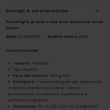
Dettagli & caratteristiche
Portafoglio grande a due ante resistente Verde
Unisex
Style
ELYAA00207
Codice colore
gzh0
Caratteristiche
Tessuto:
Polivinile
Tipo Hypalon
Peso del tessuto:
400 g/m2
Scomparti:
1 tasca principale per banconote,
4 tasche standard per carte, 1 tasca
portamonete con bottone a pressione e
soffietto magnetico
Dimensioni:
10 cm [A] x 11,5 cm [Larghezza]