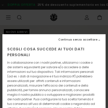
Salta
DOPPIA OFFERTA
25% de descuento suplementario en las Ofe
alle
informazioni
sul
prodotto
NUOVI ARRIVI
Continua senza accettare
SCEGLI COSA SUCCEDE AI TUOI DATI
PERSONALI
In collaborazione con i nostri partner, utilizziamo i cookie o
dei sistemi equivalenti per salvare e/o accedere a delle
informazioni sul tuo dispositivo. Tali informazioni personali
(ad es. i dati di navigazione e il tuo indirizzo IP) potrebbero
essere utilizzati per: offrirti contenuti e informazioni
personalizzati, misurare l’efficacia dei contenuti e della
pubblicità, per fornire annunci personalizzati, conoscere
meglio il nostro pubblico o sviluppare e migliorare i prodotti
dei nostri partner. Puoi configurare la tua scelta fornendo il
tuo consenso all’uso di determinati cookie o negandolo ad