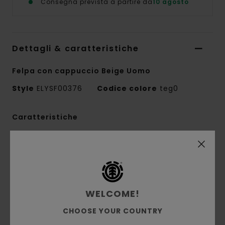
Consegna prevista a partire da
10 agosto
Dettagli & caratteristiche
Felpa con cappuccio Beige Uomo
Style
ELYSF00376
Codice colore
teg0
Caratteristiche
Tessuto:
French terry 50% cotone riciclato,
30% cotone, 20% poliestere riciclato, 350 g/m²
Vestibilità:
vestibilità rilassata
Interno spazzolato
WELCOME!
Tasca a marsupio
Cappuccio foderato in tessuto principale
CHOOSE YOUR COUNTRY
Tecniche di stampa miste