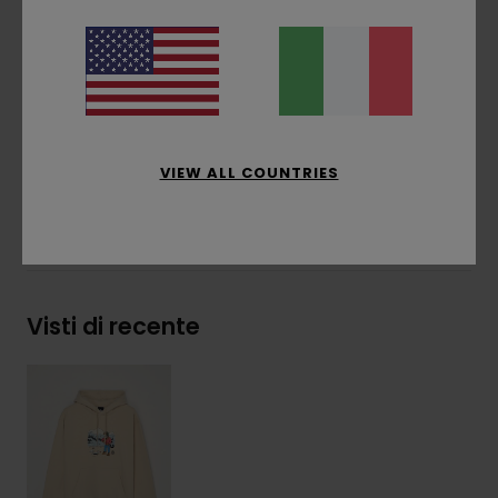
Stampato sul dettaglio
Etichetta a bandierina con logo sulla cucitura
laterale
Composizione
[Tessuto principale] 50% cotone
riciclato, 30% cotone, 20% poliestere riciclato
VIEW ALL COUNTRIES
Spedizioni e Resi
Visti di recente