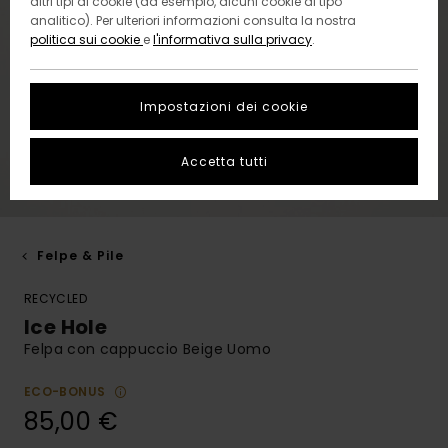
altri tipi di cookie (ad esempio, alcuni cookie di tipo
analitico). Per ulteriori informazioni consulta la nostra
politica sui cookie
e
l'informativa sulla privacy
.
Impostazioni dei cookie
Accetta tutti
Felpe & Pile
RECYCLED
Ice Hole
Felpa con cappuccio Beige Uomo
ECO-BONUS
85,00 €