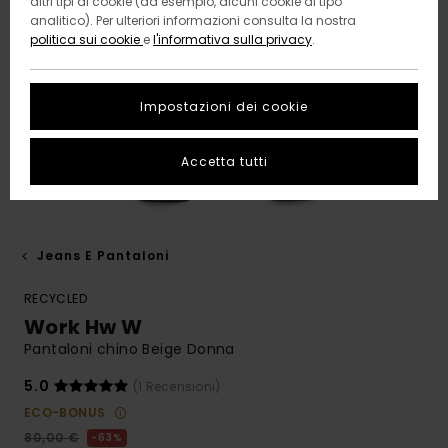
altri tipi di cookie (ad esempio, alcuni cookie di tipo
analitico). Per ulteriori informazioni consulta la nostra
politica sui cookie
e
l'informativa sulla privacy
.
Impostazioni dei cookie
Accetta tutti
Jeans E Pantaloni
RECYCLED
Work Hw W
Pantaloni chino Beige Donna
5.0
(1 Recensioni)
ECO-BONUS
80,00 €
63%