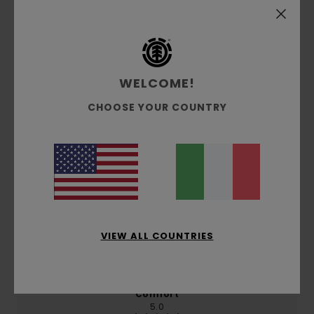
riciclato, 40% poliestere
Spedizioni e Resi
WELCOME!
CHOOSE YOUR COUNTRY
Recensioni dei clienti
Punteggio medio
5.0
/5
VIEW ALL COUNTRIES
basato su
1 recensioni verificate
dal febbraio 2026
Il 100% dei nostri clienti consiglia questo prodotto
Comfort
5.0