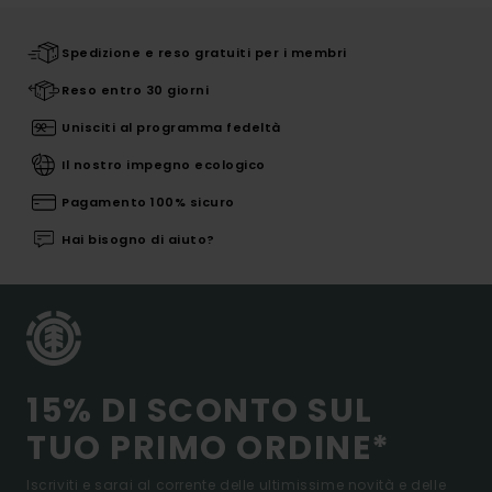
Spedizione e reso gratuiti per i membri
Reso entro 30 giorni
Unisciti al programma fedeltà
Il nostro impegno ecologico
Pagamento 100% sicuro
Hai bisogno di aiuto?
15% DI SCONTO SUL
TUO PRIMO ORDINE*
Iscriviti e sarai al corrente delle ultimissime novità e delle