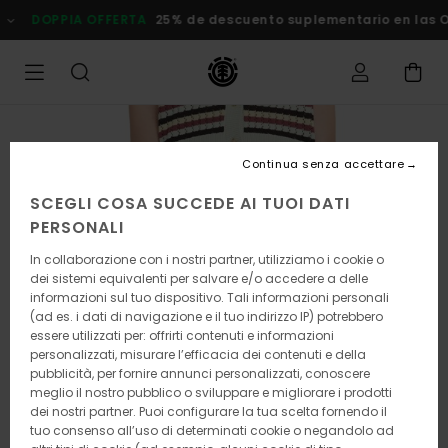
Salta
DOPPIA OFFERTA
25% de descuento suplementario en las
alle
informazioni
sul
prodotto
Continua senza accettare
SCEGLI COSA SUCCEDE AI TUOI DATI
PERSONALI
In collaborazione con i nostri partner, utilizziamo i cookie o
dei sistemi equivalenti per salvare e/o accedere a delle
informazioni sul tuo dispositivo. Tali informazioni personali
(ad es. i dati di navigazione e il tuo indirizzo IP) potrebbero
essere utilizzati per: offrirti contenuti e informazioni
personalizzati, misurare l’efficacia dei contenuti e della
pubblicità, per fornire annunci personalizzati, conoscere
meglio il nostro pubblico o sviluppare e migliorare i prodotti
dei nostri partner. Puoi configurare la tua scelta fornendo il
tuo consenso all’uso di determinati cookie o negandolo ad