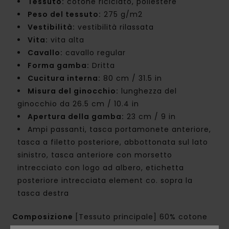
Tessuto:
cotone riciclato, poliestere
Peso del tessuto:
275 g/m2
Vestibilità:
vestibilità rilassata
Vita:
vita alta
Cavallo:
cavallo regular
Forma gamba:
Dritta
Cucitura interna:
80 cm / 31.5 in
Misura del ginocchio:
lunghezza del
ginocchio da 26.5 cm / 10.4 in
Apertura della gamba:
23 cm / 9 in
Ampi passanti, tasca portamonete anteriore,
tasca a filetto posteriore, abbottonata sul lato
sinistro, tasca anteriore con morsetto
intrecciato con logo ad albero, etichetta
posteriore intrecciata element co. sopra la
tasca destra
Composizione
[Tessuto principale] 60% cotone