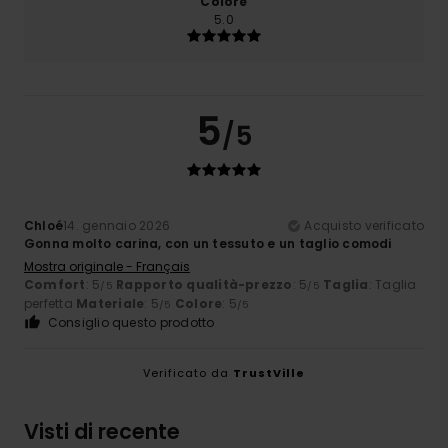
Colore
5.0
5
/5
Chloé
14. gennaio 2026
Acquisto verificato
Gonna molto carina, con un tessuto e un taglio comodi
Mostra originale - Français
Comfort
: 5
Rapporto qualità-prezzo
: 5
Taglia
: Taglia
/5
/5
perfetta
Materiale
: 5
Colore
: 5
/5
/5
Consiglio questo prodotto
Verificato da
TrustVille
Visti di recente