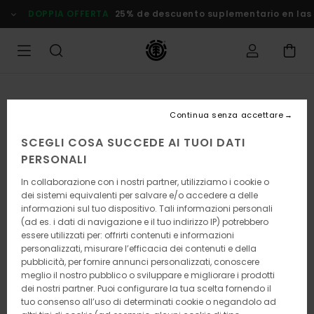
Salta
DOPPIA OFFERTA
25% de descuento suplementario en las Ofe
alle
informazioni
sul
prodotto
Continua senza accettare
SCEGLI COSA SUCCEDE AI TUOI DATI
PERSONALI
In collaborazione con i nostri partner, utilizziamo i cookie o
dei sistemi equivalenti per salvare e/o accedere a delle
informazioni sul tuo dispositivo. Tali informazioni personali
(ad es. i dati di navigazione e il tuo indirizzo IP) potrebbero
essere utilizzati per: offrirti contenuti e informazioni
personalizzati, misurare l’efficacia dei contenuti e della
pubblicità, per fornire annunci personalizzati, conoscere
meglio il nostro pubblico o sviluppare e migliorare i prodotti
dei nostri partner. Puoi configurare la tua scelta fornendo il
tuo consenso all’uso di determinati cookie o negandolo ad