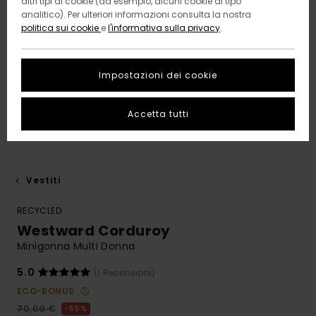
altri tipi di cookie (ad esempio, alcuni cookie di tipo
analitico). Per ulteriori informazioni consulta la nostra
politica sui cookie
e
l'informativa sulla privacy
.
Impostazioni dei cookie
Accetta tutti
Vestiti
RECYCLED
Westward Corduroy
Minigonna Multi Donna
5.0
(1 Recensioni)
ECO-BONUS
70,00 €
55%