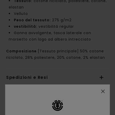
Tessuto:
cotone riciclato, poliestere, cotone,
elastan
Velluto
Peso del tessuto:
275 g/m2
vestibilità:
vestibilità regular
Gonna avvolgente, tasca laterale con
morsetto con logo ad albero intrecciato
Composizione
[Tessuto principale] 50% cotone
riciclato, 28% poliestere, 20% cotone, 2% elastan
Spedizioni e Resi
Recensioni dei clienti