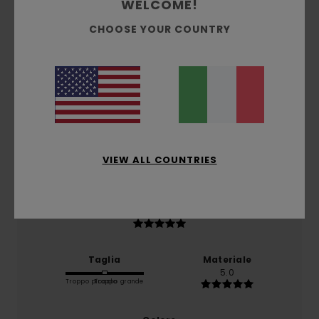
WELCOME!
Punteggio medio
5.0
CHOOSE YOUR COUNTRY
/5
basato su
1 recensioni verificate
dal gennaio 2026
Il 100% dei nostri clienti consiglia questo prodotto
Comfort
5.0
VIEW ALL COUNTRIES
Rapporto qualità-prezzo
5.0
Taglia
Materiale
5.0
Troppo piccolo
Troppo grande