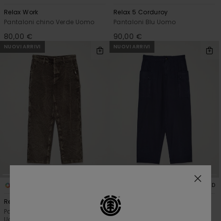
Relax Work
Relax 5 Corduroy
Pantaloni chino Verde Uomo
Pantaloni Blu Uomo
80,00 €
90,00 €
NUOVI ARRIVI
NUOVI ARRIVI
1
3
RECYCLED
RECYCLED
Relax Carpenter Washed
Esp Sequence Cargo
Pantaloni di Velluto Marrone
Pantaloni Cargo Blu Uomo
Uomo