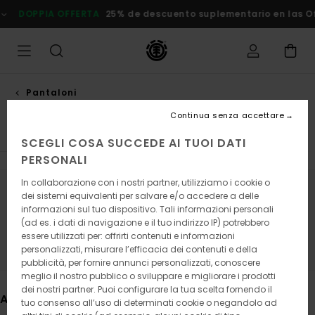
Salta
25% de descuento suplementario en las Ofertas
Risparmia Sub
alla
selezione
di
griglie
dei
prodotti
Pantaloni
Pantaloni relaxed
Continua senza accettare
SCEGLI COSA SUCCEDE AI TUOI DATI
PERSONALI
In collaborazione con i nostri partner, utilizziamo i cookie o
dei sistemi equivalenti per salvare e/o accedere a delle
Continua a seguirci, i prodotti che
informazioni sul tuo dispositivo. Tali informazioni personali
cerchi presto saranno di nuovo
(ad es. i dati di navigazione e il tuo indirizzo IP) potrebbero
disponibili
essere utilizzati per: offrirti contenuti e informazioni
personalizzati, misurare l’efficacia dei contenuti e della
pubblicità, per fornire annunci personalizzati, conoscere
meglio il nostro pubblico o sviluppare e migliorare i prodotti
dei nostri partner. Puoi configurare la tua scelta fornendo il
Altri articoli che potrebbero piacerti
tuo consenso all’uso di determinati cookie o negandolo ad