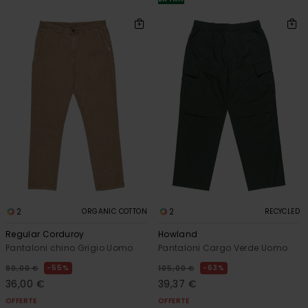
2
2
ORGANIC COTTON
RECYCLED
Regular Corduroy
Howland
Pantaloni chino Grigio Uomo
Pantaloni Cargo Verde Uomo
55%
63%
80,00 €
105,00 €
36,00 €
39,37 €
OFFERTE
OFFERTE