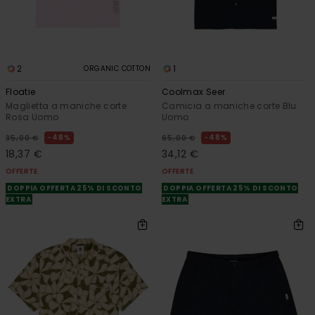
2
1
ORGANIC COTTON
Floatie
Coolmax Seer
Maglietta a maniche corte
Camicia a maniche corte Blu
Rosa Uomo
Uomo
48%
48%
35,00 €
65,00 €
18,37 €
34,12 €
OFFERTE
OFFERTE
DOPPIA OFFERTA 25% DI SCONTO
DOPPIA OFFERTA 25% DI SCONTO
EXTRA
EXTRA