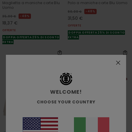
Maglietta a maniche corte Blu
Polo a maniche corte Blu Uomo
Uomo
48%
60,00 €
48%
35,00 €
31,50 €
18,37 €
OFFERTE
OFFERTE
DOPPIA OFFERTA 25% DI SCONTO
DOPPIA OFFERTA 25% DI SCONTO
EXTRA
EXTRA
WELCOME!
CHOOSE YOUR COUNTRY