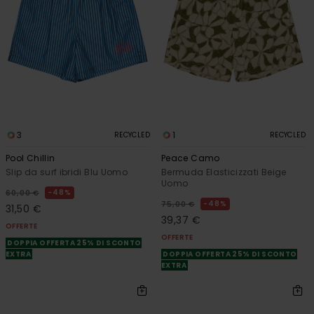
3
1
RECYCLED
RECYCLED
Pool Chillin
Peace Camo
Slip da surf ibridi Blu Uomo
Bermuda Elasticizzati Beige
Uomo
48%
60,00 €
48%
75,00 €
31,50 €
39,37 €
OFFERTE
OFFERTE
DOPPIA OFFERTA 25% DI SCONTO
EXTRA
DOPPIA OFFERTA 25% DI SCONTO
EXTRA