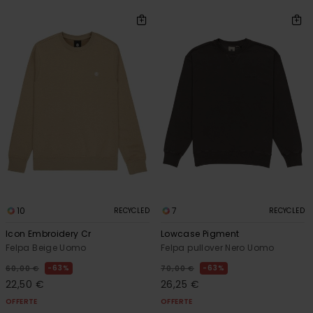
10
7
RECYCLED
RECYCLED
Icon Embroidery Cr
Lowcase Pigment
Felpa Beige Uomo
Felpa pullover Nero Uomo
63%
63%
60,00 €
70,00 €
22,50 €
26,25 €
OFFERTE
OFFERTE