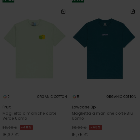
EXTRA
EXTRA
2
5
ORGANIC COTTON
ORGANIC COTTON
Fruit
Lowcase Bp
Maglietta a maniche corte
Maglietta a maniche corte Blu
Verde Uomo
Uomo
48%
48%
35,00 €
30,00 €
18,37 €
15,75 €