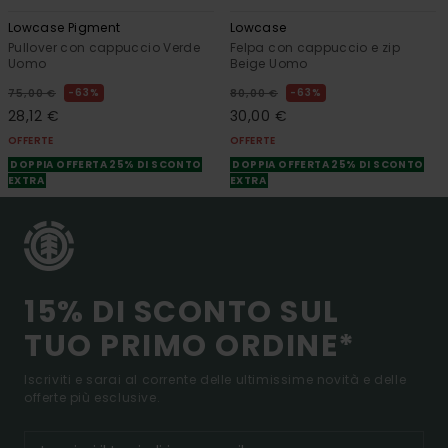
Lowcase Pigment
Lowcase
Pullover con cappuccio Verde
Felpa con cappuccio e zip
Uomo
Beige Uomo
63%
63%
75,00 €
80,00 €
28,12 €
30,00 €
OFFERTE
OFFERTE
DOPPIA OFFERTA 25% DI SCONTO
DOPPIA OFFERTA 25% DI SCONTO
EXTRA
EXTRA
15% DI SCONTO SUL
TUO PRIMO ORDINE*
Iscriviti e sarai al corrente delle ultimissime novità e delle
offerte più esclusive.