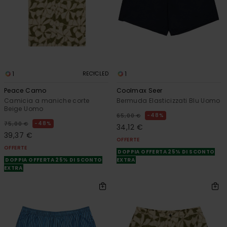
1
1
RECYCLED
Peace Camo
Coolmax Seer
Camicia a maniche corte
Bermuda Elasticizzati Blu Uomo
Beige Uomo
48%
65,00 €
48%
75,00 €
34,12 €
39,37 €
OFFERTE
OFFERTE
DOPPIA OFFERTA 25% DI SCONTO
DOPPIA OFFERTA 25% DI SCONTO
EXTRA
EXTRA