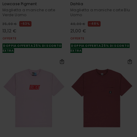
Lowcase Pigment
Dahlia
Maglietta a maniche corte
Maglietta a maniche corte Blu
Verde Uomo
Uomo
63%
48%
35,00 €
40,00 €
13,12 €
21,00 €
OFFERTE
OFFERTE
DOPPIA OFFERTA 25% DI SCONTO
DOPPIA OFFERTA 25% DI SCONTO
EXTRA
EXTRA