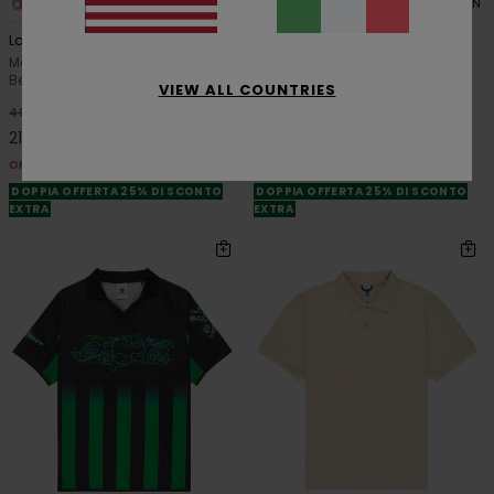
7
2
ORGANIC COTTON
ORGANIC COTTON
Lowcase Pigment
Eaxe
Maglietta a Maniche Lunghe
Maglietta a maniche corte
Beige Uomo
Viola Uomo
VIEW ALL COUNTRIES
48%
48%
40,00 €
45,00 €
21,00 €
23,62 €
OFFERTE
OFFERTE
DOPPIA OFFERTA 25% DI SCONTO
DOPPIA OFFERTA 25% DI SCONTO
EXTRA
EXTRA