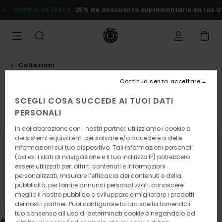
Salta
5% de descuento suplementario en las Ofertas
Risparmia Subit
alla
selezione
di
griglie
dei
prodotti
Collezioni
Leon
Continua senza accettare
SCEGLI COSA SUCCEDE AI TUOI DATI
Element x Timber!
Element x Gabriel Alcala
Element 
PERSONALI
In collaborazione con i nostri partner, utilizziamo i cookie o
dei sistemi equivalenti per salvare e/o accedere a delle
informazioni sul tuo dispositivo. Tali informazioni personali
Continua a seguirci, i prodotti che
(ad es. i dati di navigazione e il tuo indirizzo IP) potrebbero
cerchi presto saranno di nuovo
essere utilizzati per: offrirti contenuti e informazioni
personalizzati, misurare l’efficacia dei contenuti e della
disponibili
pubblicità, per fornire annunci personalizzati, conoscere
meglio il nostro pubblico o sviluppare e migliorare i prodotti
dei nostri partner. Puoi configurare la tua scelta fornendo il
tuo consenso all’uso di determinati cookie o negandolo ad
Altri articoli che potrebbero piacerti