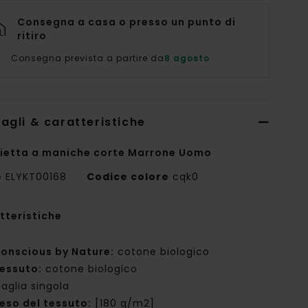
Consegna a casa o presso un punto di
ritiro
Consegna prevista a partire da
8 agosto
agli & caratteristiche
ietta a maniche corte Marrone Uomo
e
ELYKT00168
Codice colore
cqk0
tteristiche
onscious by Nature:
cotone biologico
essuto:
cotone biologico
aglia singola
eso del tessuto:
[180 g/m2]