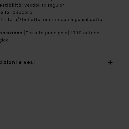
estibilità:
vestibilità regular
ollo:
Girocollo
ifinitura/Etichetta: ricamo con logo sul petto
posizione
[Tessuto principale] 100% cotone
gico
izioni e Resi