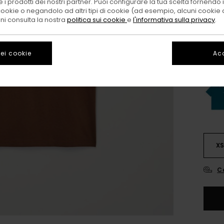
 i prodotti dei nostri partner. Puoi configurare la tua scelta fornendo
cookie o negandolo ad altri tipi di cookie (ad esempio, alcuni cookie di
oni consulta la nostra
politica sui cookie
e
l'informativa sulla privacy
.
ei cookie
Acc
X
C