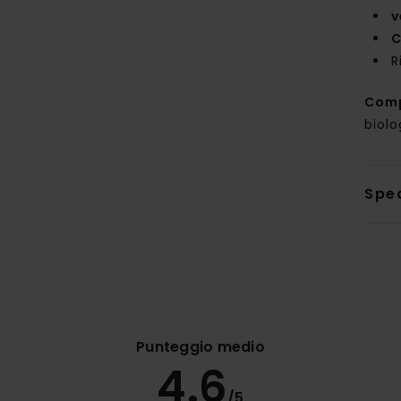
v
C
R
Com
biolo
Sped
Punteggio medio
4.6
/5