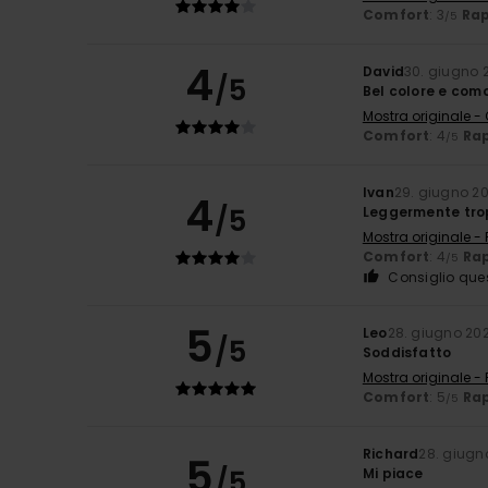
Comfort
: 3
Rap
/5
4
David
30. giugno 
/5
Bel colore e com
Mostra originale -
Comfort
: 4
Rap
/5
Ivan
29. giugno 2
4
/5
Leggermente trop
Mostra originale -
Comfort
: 4
Rap
/5
Consiglio que
5
Leo
28. giugno 20
/5
Soddisfatto
Mostra originale -
Comfort
: 5
Rap
/5
Richard
28. giugn
5
/5
Mi piace