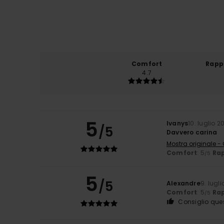
Comfort
Rapp
4.7
5
Ivanys
10. luglio 2
/5
Davvero carina
Mostra originale -
Comfort
: 5
Rap
/5
5
/5
Alexandre
9. lugl
Comfort
: 5
Rap
/5
Consiglio que