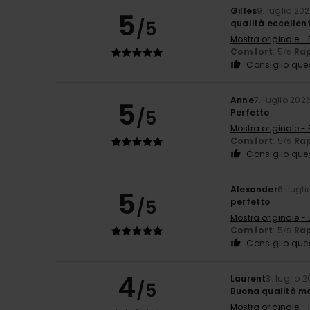
Gilles
9. luglio 20
5
/5
qualità eccellen
Mostra originale -
Comfort
: 5
Rap
/5
Consiglio que
Anne
7. luglio 202
5
/5
Perfetto
Mostra originale -
Comfort
: 5
Rap
/5
Consiglio que
Alexander
6. lugl
5
/5
perfetto
Mostra originale -
Comfort
: 5
Rap
/5
Consiglio que
4
Laurent
3. luglio 
/5
Buona qualità m
Mostra originale -