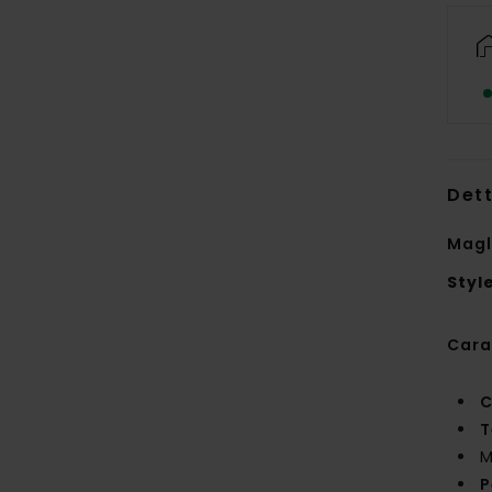
Dett
Magl
Styl
Cara
C
T
M
P