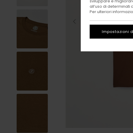
sviluppare e migliorare
all’uso di determinati 
Per ulteriori informazi
Impostazioni d