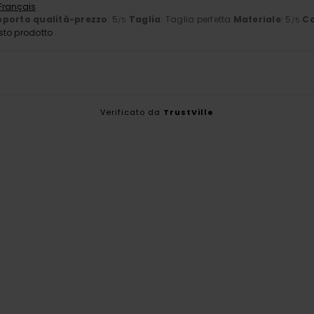
 Français
porto qualità-prezzo
: 5
Taglia
: Taglia perfetta
Materiale
: 5
Co
/5
/5
sto prodotto
Verificato da
TrustVille