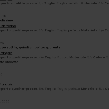
porto qualità-prezzo
: 3
Taglia
: Taglia perfetta
Materiale
: 4
Co
/5
/5
2026
odissimo
 Castellano
porto qualità-prezzo
: 3
Taglia
: Taglia perfetta
Materiale
: 4
Co
/5
/5
026
po sottile, quindi un po’ trasparente.
 Français
porto qualità-prezzo
: 4
Taglia
: Piccolo
Materiale
: 5
Colore
: 5
/5
/5
sto prodotto
26
 Français
porto qualità-prezzo
: 5
Taglia
: Taglia perfetta
Materiale
: 5
Co
/5
/5
o 2026