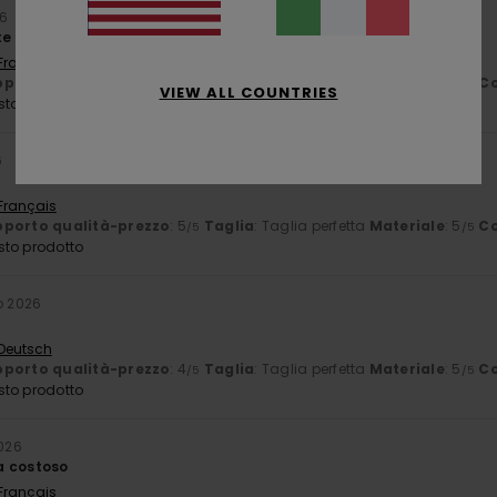
26
te
 Français
porto qualità-prezzo
: 5
Taglia
: Taglia perfetta
Materiale
: 5
Co
/5
/5
VIEW ALL COUNTRIES
sto prodotto
6
 Français
porto qualità-prezzo
: 5
Taglia
: Taglia perfetta
Materiale
: 5
Co
/5
/5
sto prodotto
io 2026
 Deutsch
porto qualità-prezzo
: 4
Taglia
: Taglia perfetta
Materiale
: 5
Co
/5
/5
sto prodotto
2026
a costoso
 Français