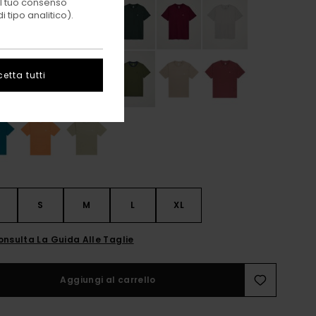
 il tuo consenso
 tipo analitico).
etta tutti
S
S
M
L
XL
onsulta La Guida Alle Taglie
Aggiungi al carrello