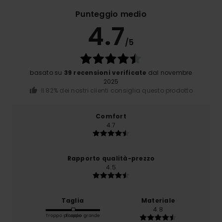
Punteggio medio
4.7
/5
basato su
39 recensioni verificate
dal novembre
2025
Il 82% dei nostri clienti consiglia questo prodotto
Comfort
4.7
Rapporto qualità-prezzo
4.5
Taglia
Materiale
4.8
Troppo piccolo
Troppo grande