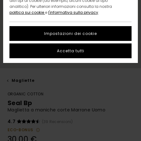
altri tipi di cookie (ad esempio, alcuni cookie di tipo
analitico). Per ulteriori informazioni consulta la nostra
politica sui cookie
e
l'informativa sulla privacy
.
Impostazioni dei cookie
Accetta tutti
Magliette
ORGANIC COTTON
Seal Bp
Maglietta a maniche corte Marrone Uomo
4.7
(39 Recensioni)
ECO-BONUS
30,00 €