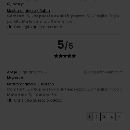
Sì, baby!
Mostra originale - Dutch
Comfort
: 5
Rapporto qualità-prezzo
: 5
Taglia
: Taglia
/5
/5
perfetta
Materiale
: 5
Colore
: 5
/5
/5
Consiglio questo prodotto
5
/5
Antje
17. giugno 2026
Acquisto verificato
Mi piace
Mostra originale - Deutsch
Comfort
: 5
Rapporto qualità-prezzo
: 5
Taglia
: Piccolo
/5
/5
Materiale
: 5
Colore
: 5
/5
/5
Consiglio questo prodotto
1
2
3
4
>