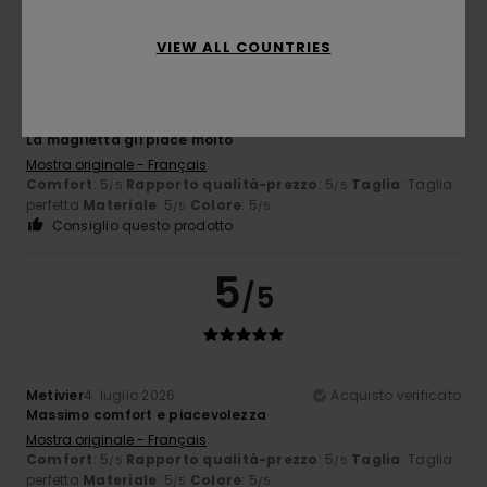
4
/5
VIEW ALL COUNTRIES
Olivier
4. luglio 2026
Acquisto verificato
La maglietta gli piace molto
Mostra originale - Français
Comfort
: 5
Rapporto qualità-prezzo
: 5
Taglia
: Taglia
/5
/5
perfetta
Materiale
: 5
Colore
: 5
/5
/5
Consiglio questo prodotto
5
/5
Metivier
4. luglio 2026
Acquisto verificato
Massimo comfort e piacevolezza
Mostra originale - Français
Comfort
: 5
Rapporto qualità-prezzo
: 5
Taglia
: Taglia
/5
/5
perfetta
Materiale
: 5
Colore
: 5
/5
/5