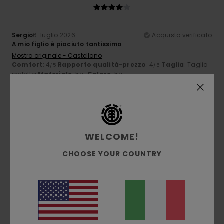
Sergio
6. luglio 2026
Acquisto verificato
A mio figlio è piaciuto tantissimo
Mostra originale - Castellano
Comfort
: 4
Rapporto qualità-prezzo
: 4
Taglia
: Taglia
/5
/5
perfetta
Materiale
: 5
Colore
: 5
/5
/5
5
/5
WELCOME!
Guillaume
6. luglio 2026
Acquisto verificato
CHOOSE YOUR COUNTRY
taglio molto accurato e buon spessore
Mostra originale - Français
Comfort
: 5
Rapporto qualità-prezzo
: 4
Taglia
: Piccolo
/5
/5
Materiale
: 5
Colore
: 5
/5
/5
Consiglio questo prodotto