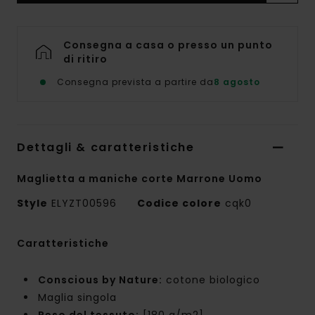
Consegna a casa o presso un punto
di ritiro
Consegna prevista a partire da
8 agosto
Dettagli & caratteristiche
Maglietta a maniche corte Marrone Uomo
Style
ELYZT00596
Codice colore
cqk0
Caratteristiche
Conscious by Nature:
cotone biologico
Maglia singola
Peso del tessuto:
[180 g/m2]