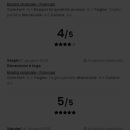
Mostra originale - Français
Comfort
: 4
Rapporto qualità-prezzo
: 4
Taglia
: Taglia
/5
/5
perfetta
Materiale
: 4
Colore
: 4
/5
/5
4
/5
Steph
27. giugno 2026
Acquisto verificato
Dimensioni e logo
Mostra originale - Français
Comfort
: 4
Taglia
: Taglia perfetta
Materiale
: 4
Colore
:
/5
/5
4
/5
5
/5
Sander
24. giugno 2026
Acquisto verificato