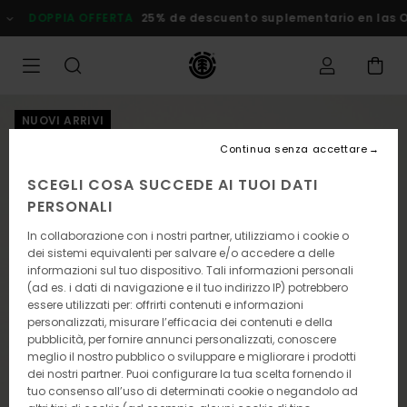
Salta
DOPPIA OFFERTA
25% de descuento suplementario en las
alle
informazioni
sul
prodotto
NUOVI ARRIVI
Continua senza accettare
SCEGLI COSA SUCCEDE AI TUOI DATI
PERSONALI
In collaborazione con i nostri partner, utilizziamo i cookie o
dei sistemi equivalenti per salvare e/o accedere a delle
informazioni sul tuo dispositivo. Tali informazioni personali
(ad es. i dati di navigazione e il tuo indirizzo IP) potrebbero
essere utilizzati per: offrirti contenuti e informazioni
personalizzati, misurare l’efficacia dei contenuti e della
pubblicità, per fornire annunci personalizzati, conoscere
meglio il nostro pubblico o sviluppare e migliorare i prodotti
dei nostri partner. Puoi configurare la tua scelta fornendo il
tuo consenso all’uso di determinati cookie o negandolo ad