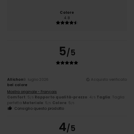
Colore
4.8
5
/5
Allichon
9. luglio 2026
Acquisto verificato
bel colore
Mostra originale - Français
Comfort
: 5
Rapporto qualità-prezzo
: 4
Taglia
: Taglia
/5
/5
perfetta
Materiale
: 5
Colore
: 5
/5
/5
Consiglio questo prodotto
4
/5