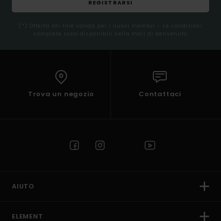
REGISTRARSI
(*) Offerta on-line valida per i nuovi membri - Le condizioni
complete sono disponibili nella mail di benvenuto
Trova un negozio
Contattaci
AIUTO
ELEMENT