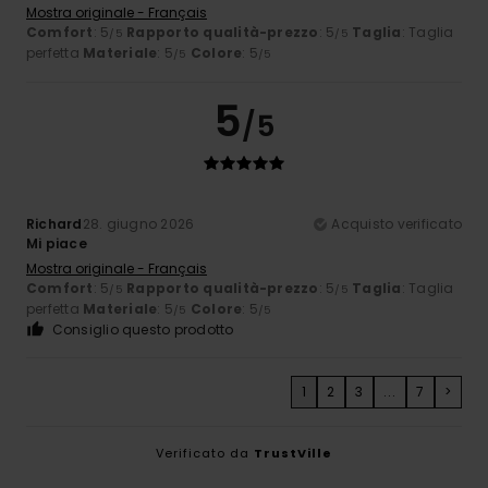
Mostra originale - Français
Comfort
: 5
Rapporto qualità-prezzo
: 5
Taglia
: Taglia
/5
/5
perfetta
Materiale
: 5
Colore
: 5
/5
/5
5
/5
Richard
28. giugno 2026
Acquisto verificato
Mi piace
Mostra originale - Français
Comfort
: 5
Rapporto qualità-prezzo
: 5
Taglia
: Taglia
/5
/5
perfetta
Materiale
: 5
Colore
: 5
/5
/5
Consiglio questo prodotto
1
2
3
...
7
>
Verificato da
TrustVille