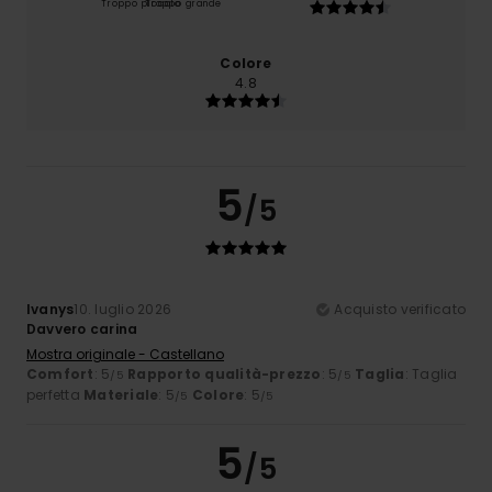
Troppo piccolo
Troppo grande
Colore
4.8
5
/5
Ivanys
10. luglio 2026
Acquisto verificato
Davvero carina
Mostra originale - Castellano
Comfort
: 5
Rapporto qualità-prezzo
: 5
Taglia
: Taglia
/5
/5
perfetta
Materiale
: 5
Colore
: 5
/5
/5
5
/5