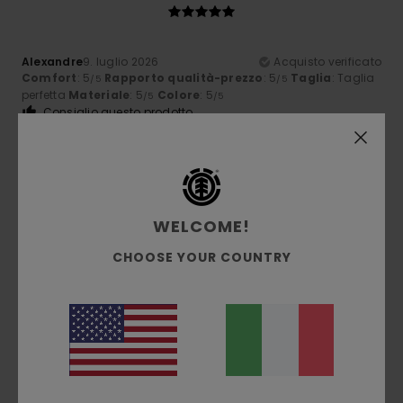
Alexandre
9. luglio 2026
Acquisto verificato
Comfort
: 5
Rapporto qualità-prezzo
: 5
Taglia
: Taglia
/5
/5
perfetta
Materiale
: 5
Colore
: 5
/5
/5
Consiglio questo prodotto
5
/5
WELCOME!
Gilles
9. luglio 2026
Acquisto verificato
CHOOSE YOUR COUNTRY
qualità eccellente
Mostra originale - Français
Comfort
: 5
Rapporto qualità-prezzo
: 5
Taglia
: Taglia
/5
/5
perfetta
Materiale
: 5
Colore
: 5
/5
/5
Consiglio questo prodotto
5
/5