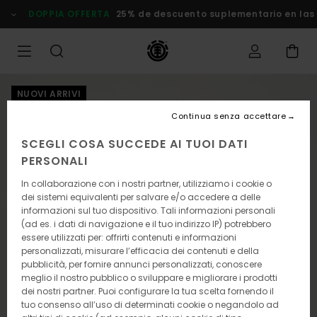
Salta
DOPPIA OFFERTA
25% de descuento suplementario en las
alle
informazioni
sul
prodotto
NUOVI ARRIVI
Continua senza accettare
SCEGLI COSA SUCCEDE AI TUOI DATI
PERSONALI
In collaborazione con i nostri partner, utilizziamo i cookie o
dei sistemi equivalenti per salvare e/o accedere a delle
informazioni sul tuo dispositivo. Tali informazioni personali
(ad es. i dati di navigazione e il tuo indirizzo IP) potrebbero
essere utilizzati per: offrirti contenuti e informazioni
personalizzati, misurare l’efficacia dei contenuti e della
pubblicità, per fornire annunci personalizzati, conoscere
meglio il nostro pubblico o sviluppare e migliorare i prodotti
dei nostri partner. Puoi configurare la tua scelta fornendo il
tuo consenso all’uso di determinati cookie o negandolo ad