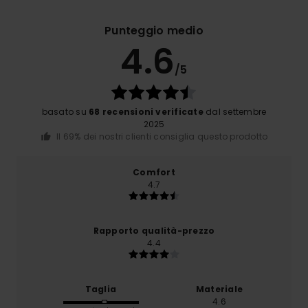
Punteggio medio
4.6
/5
basato su
68 recensioni verificate
dal settembre
2025
Il 69% dei nostri clienti consiglia questo prodotto
Comfort
4.7
Rapporto qualità-prezzo
4.4
Taglia
Materiale
4.6