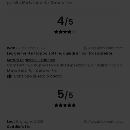
perfetta
Materiale
: 4
Colore
: 5
/5
/5
4
/5
Ivan
29. giugno 2026
Acquisto verificato
Leggermente troppo sottile, quindi un po’ trasparente.
Mostra originale - Français
Comfort
: 4
Rapporto qualità-prezzo
: 4
Taglia
: Piccolo
/5
/5
Materiale
: 5
Colore
: 5
/5
/5
Consiglio questo prodotto
5
/5
Leo
28. giugno 2026
Acquisto verificato
Soddisfatto