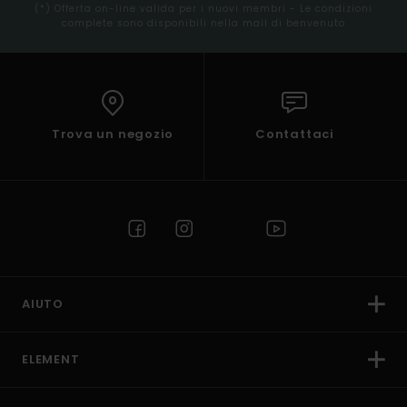
(*) Offerta on-line valida per i nuovi membri - Le condizioni
complete sono disponibili nella mail di benvenuto
Trova un negozio
Contattaci
AIUTO
ELEMENT