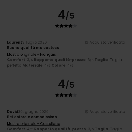
4
/5
Laurent
3. luglio 2026
Acquisto verificato
Buona qualità ma costoso
Mostra originale - Français
Comfort
: 3
Rapporto qualità-prezzo
: 3
Taglia
: Taglia
/5
/5
perfetta
Materiale
: 4
Colore
: 4
/5
/5
4
/5
David
30. giugno 2026
Acquisto verificato
Bel colore e comodissimo
Mostra originale - Castellano
Comfort
: 4
Rapporto qualità-prezzo
: 3
Taglia
: Taglia
/5
/5