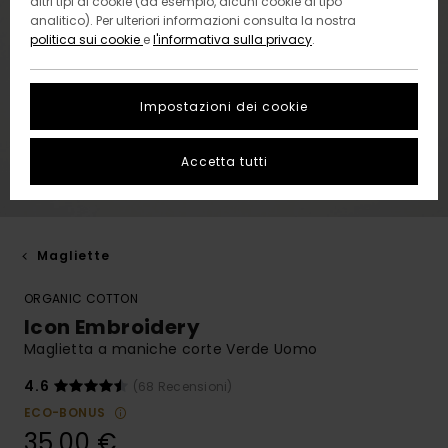
altri tipi di cookie (ad esempio, alcuni cookie di tipo
analitico). Per ulteriori informazioni consulta la nostra
politica sui cookie
e
l'informativa sulla privacy
.
Impostazioni dei cookie
Accetta tutti
Magliette
ORGANIC COTTON
Icon Embroidery
Maglietta a maniche corte Verde Uomo
4.6
(68 Recensioni)
ECO-BONUS
35,00 €