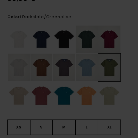
Darkslate/greenolive
Colori
XS
S
M
L
XL