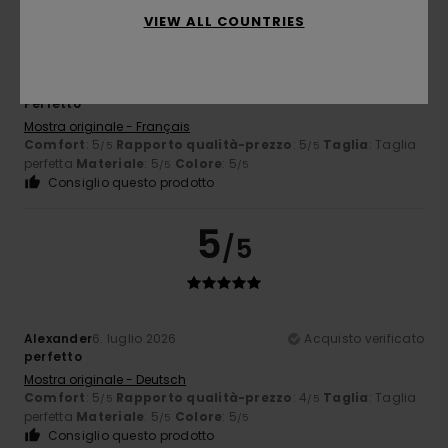
VIEW ALL COUNTRIES
Anne
7. luglio 2026
Acquisto verificato
Perfetto
Mostra originale - Français
Comfort
: 5
Rapporto qualità-prezzo
: 5
Taglia
: Taglia
/5
/5
perfetta
Materiale
: 5
Colore
: 5
/5
/5
Consiglio questo prodotto
5
/5
Alexander
6. luglio 2026
Acquisto verificato
perfetto
Mostra originale - Deutsch
Comfort
: 5
Rapporto qualità-prezzo
: 4
Taglia
: Taglia
/5
/5
perfetta
Materiale
: 5
Colore
: 5
/5
/5
Consiglio questo prodotto