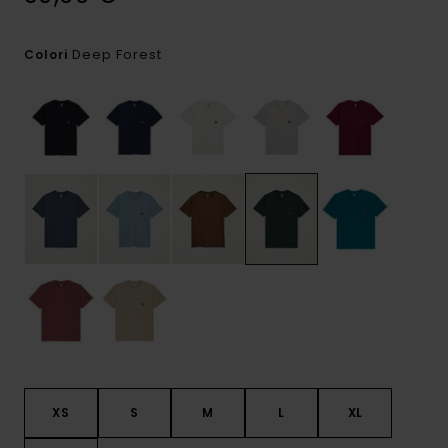
Deep Forest
Colori
XS
S
M
L
XL