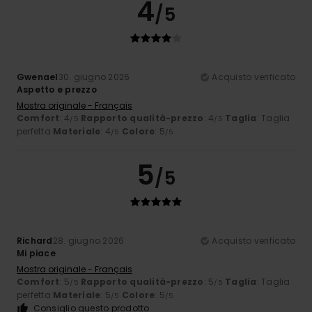
4
/5
Gwenael
30. giugno 2026
Acquisto verificato
Aspetto e prezzo
Mostra originale - Français
Comfort
: 4
Rapporto qualità-prezzo
: 4
Taglia
: Taglia
/5
/5
perfetta
Materiale
: 4
Colore
: 5
/5
/5
5
/5
Richard
28. giugno 2026
Acquisto verificato
Mi piace
Mostra originale - Français
Comfort
: 5
Rapporto qualità-prezzo
: 5
Taglia
: Taglia
/5
/5
perfetta
Materiale
: 5
Colore
: 5
/5
/5
Consiglio questo prodotto