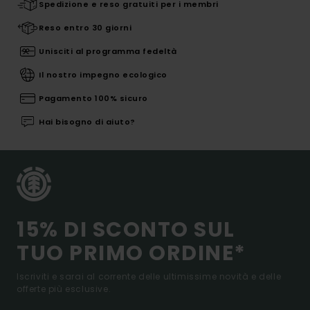
Spedizione e reso gratuiti per i membri
Reso entro 30 giorni
Unisciti al programma fedeltà
Il nostro impegno ecologico
Pagamento 100% sicuro
Hai bisogno di aiuto?
15% DI SCONTO SUL
TUO PRIMO ORDINE*
Iscriviti e sarai al corrente delle ultimissime novità e delle
offerte più esclusive.