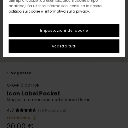
altri tipi di cookie (ad esempio, alcuni cookie di tipo
analitico). Per ulteriori informazioni consulta la nostra
politica sui cookie
e
l'informativa sulla privacy
.
Impostazioni dei cookie
Accetta tutti
Magliette
ORGANIC COTTON
Icon Label Pocket
Maglietta a maniche corte Verde Uomo
4.7
(69 Recensioni)
ECO-BONUS
30,00 €