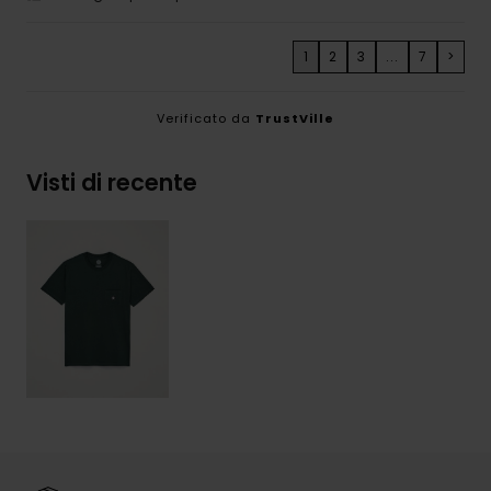
1
2
3
...
7
>
Verificato da
TrustVille
Visti di recente