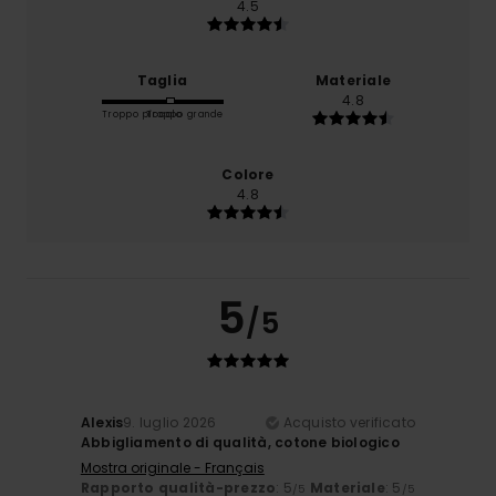
4.5
Taglia
Materiale
4.8
Troppo piccolo
Troppo grande
Colore
4.8
5
/5
Alexis
9. luglio 2026
Acquisto verificato
Abbigliamento di qualità, cotone biologico
Mostra originale - Français
Rapporto qualità-prezzo
: 5
Materiale
: 5
/5
/5