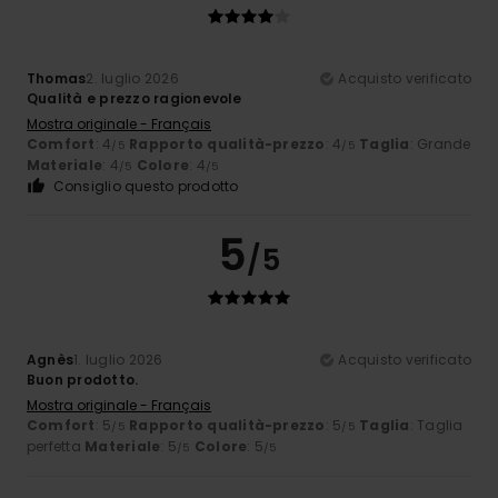
Thomas
2. luglio 2026
Acquisto verificato
Qualità e prezzo ragionevole
Mostra originale - Français
Comfort
: 4
Rapporto qualità-prezzo
: 4
Taglia
: Grande
/5
/5
Materiale
: 4
Colore
: 4
/5
/5
Consiglio questo prodotto
5
/5
Agnès
1. luglio 2026
Acquisto verificato
Buon prodotto.
Mostra originale - Français
Comfort
: 5
Rapporto qualità-prezzo
: 5
Taglia
: Taglia
/5
/5
perfetta
Materiale
: 5
Colore
: 5
/5
/5