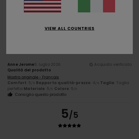
Comfort
: 5
Rapporto qualità-prezzo
: 5
Taglia
: Taglia
/5
/5
perfetta
Materiale
: 5
Colore
: 5
/5
/5
Consiglio questo prodotto
VIEW ALL COUNTRIES
5
/5
Anne Jerome
5. luglio 2026
Acquisto verificato
Qualità del prodotto
Mostra originale - Français
Comfort
: 5
Rapporto qualità-prezzo
: 4
Taglia
: Taglia
/5
/5
perfetta
Materiale
: 5
Colore
: 5
/5
/5
Consiglio questo prodotto
5
/5