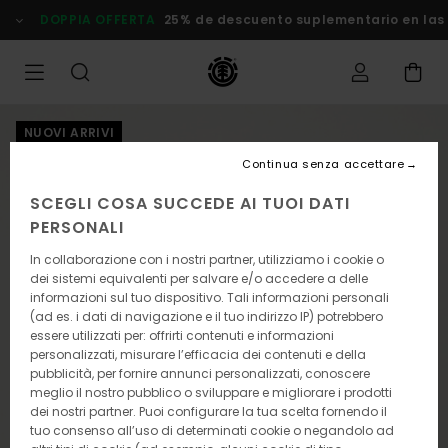
Salta
DOPPIA OFFERTA
25% de descuento suplementario en las
alle
informazioni
sul
prodotto
NUOVI ARRIVI
Continua senza accettare
SCEGLI COSA SUCCEDE AI TUOI DATI
PERSONALI
In collaborazione con i nostri partner, utilizziamo i cookie o
dei sistemi equivalenti per salvare e/o accedere a delle
informazioni sul tuo dispositivo. Tali informazioni personali
(ad es. i dati di navigazione e il tuo indirizzo IP) potrebbero
essere utilizzati per: offrirti contenuti e informazioni
personalizzati, misurare l’efficacia dei contenuti e della
pubblicità, per fornire annunci personalizzati, conoscere
meglio il nostro pubblico o sviluppare e migliorare i prodotti
dei nostri partner. Puoi configurare la tua scelta fornendo il
tuo consenso all’uso di determinati cookie o negandolo ad