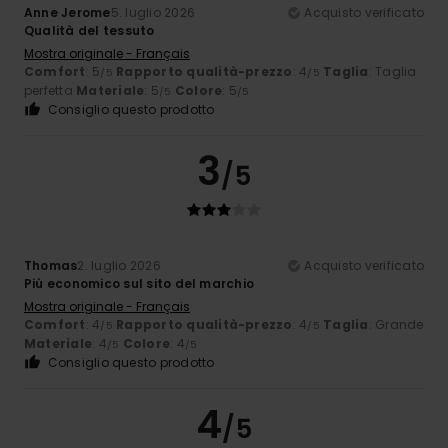
Anne Jerome
5. luglio 2026
Acquisto verificato
Qualità del tessuto
Mostra originale - Français
Comfort
: 5
Rapporto qualità-prezzo
: 4
Taglia
: Taglia
/5
/5
perfetta
Materiale
: 5
Colore
: 5
/5
/5
Consiglio questo prodotto
3
/5
Thomas
2. luglio 2026
Acquisto verificato
Più economico sul sito del marchio
Mostra originale - Français
Comfort
: 4
Rapporto qualità-prezzo
: 4
Taglia
: Grande
/5
/5
Materiale
: 4
Colore
: 4
/5
/5
Consiglio questo prodotto
4
/5