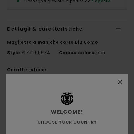
Consegna prevista a partire da
7 agosto
Dettagli & caratteristiche
Maglietta a maniche corte Blu Uomo
Style
ELYZT00674
Codice colore
ecn
Caratteristiche
Tessuto:
100% cotone biologico
Costruzione del tessuto:
jersey singolo [220
g/m2]
Vestibilità:
vestibilità rilassata
WELCOME!
Collo:
girocollo
CHOOSE YOUR COUNTRY
Tecnica di stampa:
stampa a base d'acqua
Stampa piazzata:
stampa anteriore