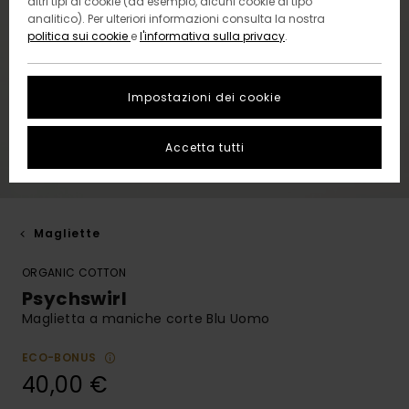
altri tipi di cookie (ad esempio, alcuni cookie di tipo
analitico). Per ulteriori informazioni consulta la nostra
politica sui cookie
e
l'informativa sulla privacy
.
Impostazioni dei cookie
Accetta tutti
Magliette
ORGANIC COTTON
Psychswirl
Maglietta a maniche corte Blu Uomo
ECO-BONUS
40,00 €