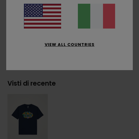
Etichetta a bandierina con logo sulla cucitura
laterale
Composizione
[Tessuto principale] 100% cotone
biologico
VIEW ALL COUNTRIES
Spedizioni e Resi
Visti di recente