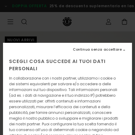
Salta
DOPPIA OFFERTA
25% de descuento suplementario en las Of
alle
informazioni
sul
prodotto
NUOVI ARRIVI
Continua senza accettare
SCEGLI COSA SUCCEDE AI TUOI DATI
PERSONALI
In collaborazione con i nostri partner, utilizziamo i cookie o
dei sistemi equivalenti per salvare e/o accedere a delle
informazioni sul tuo dispositivo. Tali informazioni personali
(ad es. i dati di navigazione e il tuo indirizzo IP) potrebbero
essere utilizzati per: offrirti contenuti e informazioni
personalizzati, misurare l’efficacia dei contenuti e della
pubblicità, per fornire annunci personalizzati, conoscere
meglio il nostro pubblico o sviluppare e migliorare i prodotti
dei nostri partner. Puoi configurare la tua scelta fornendo il
tuo consenso all’uso di determinati cookie o negandolo ad