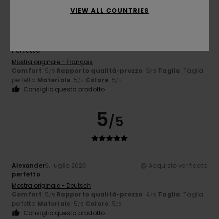
VIEW ALL COUNTRIES
Anne
7. luglio 2026
Acquisto verificato
Perfetto
Mostra originale - Français
Comfort
: 5
Rapporto qualità-prezzo
: 5
Taglia
: Taglia
/5
/5
perfetta
Materiale
: 5
Colore
: 5
/5
/5
Consiglio questo prodotto
5
/5
Alexander
6. luglio 2026
Acquisto verificato
perfetto
Mostra originale - Deutsch
Comfort
: 5
Rapporto qualità-prezzo
: 4
Taglia
: Taglia
/5
/5
perfetta
Materiale
: 5
Colore
: 5
/5
/5
Consiglio questo prodotto