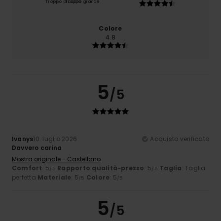
Troppo piccolo
Troppo grande
Colore
4.8
5
/5
Ivanys
10. luglio 2026
Acquisto verificato
Davvero carina
Mostra originale - Castellano
Comfort
: 5
Rapporto qualità-prezzo
: 5
Taglia
: Taglia
/5
/5
perfetta
Materiale
: 5
Colore
: 5
/5
/5
5
/5