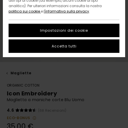
altri tipi di cookie (ad esempio, alcuni cookie di tipo
analitico). Per ulteriori informazioni consulta la nostra
politica sui cookie
e
l'informativa sulla privacy
.
Impostazioni dei cookie
Accetta tutti
Magliette
ORGANIC COTTON
Icon Embroidery
Maglietta a maniche corte Blu Uomo
4.6
(68 Recensioni)
ECO-BONUS
35,00 €