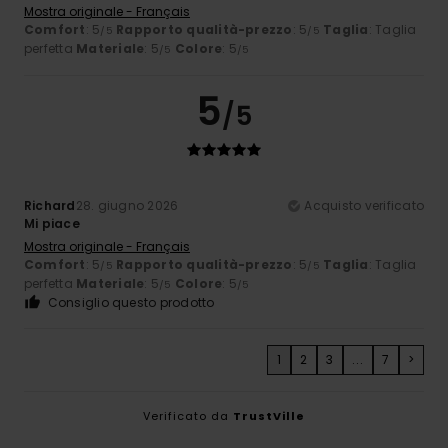
Mostra originale - Français
Comfort
: 5
Rapporto qualità-prezzo
: 5
Taglia
: Taglia
/5
/5
perfetta
Materiale
: 5
Colore
: 5
/5
/5
5
/5
Richard
28. giugno 2026
Acquisto verificato
Mi piace
Mostra originale - Français
Comfort
: 5
Rapporto qualità-prezzo
: 5
Taglia
: Taglia
/5
/5
perfetta
Materiale
: 5
Colore
: 5
/5
/5
Consiglio questo prodotto
1
2
3
...
7
>
Verificato da
TrustVille