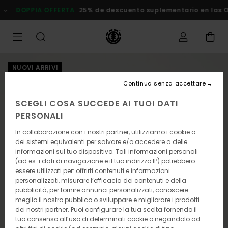
Salta
DOPPIA OFFERTA
25% de descuento suplementario en las
alle
informazioni
sul
prodotto
NUOVI ARRIVI
Continua senza accettare
SCEGLI COSA SUCCEDE AI TUOI DATI
PERSONALI
In collaborazione con i nostri partner, utilizziamo i cookie o
dei sistemi equivalenti per salvare e/o accedere a delle
informazioni sul tuo dispositivo. Tali informazioni personali
(ad es. i dati di navigazione e il tuo indirizzo IP) potrebbero
essere utilizzati per: offrirti contenuti e informazioni
personalizzati, misurare l’efficacia dei contenuti e della
pubblicità, per fornire annunci personalizzati, conoscere
meglio il nostro pubblico o sviluppare e migliorare i prodotti
dei nostri partner. Puoi configurare la tua scelta fornendo il
tuo consenso all’uso di determinati cookie o negandolo ad