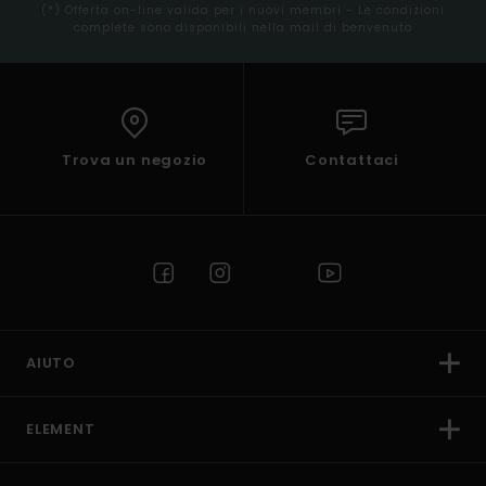
(*) Offerta on-line valida per i nuovi membri - Le condizioni
complete sono disponibili nella mail di benvenuto
Trova un negozio
Contattaci
AIUTO
ELEMENT