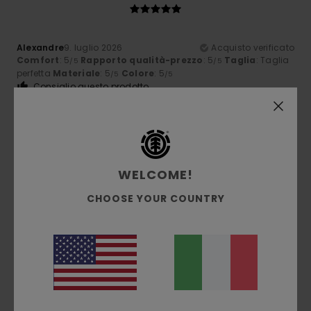
Alexandre
9. luglio 2026
Acquisto verificato
Comfort
: 5
Rapporto qualità-prezzo
: 5
Taglia
: Taglia
/5
/5
perfetta
Materiale
: 5
Colore
: 5
/5
/5
Consiglio questo prodotto
5
/5
WELCOME!
Gilles
9. luglio 2026
Acquisto verificato
CHOOSE YOUR COUNTRY
qualità eccellente
Mostra originale - Français
Comfort
: 5
Rapporto qualità-prezzo
: 5
Taglia
: Taglia
/5
/5
perfetta
Materiale
: 5
Colore
: 5
/5
/5
Consiglio questo prodotto
5
/5