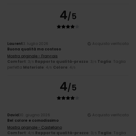
4
/5
Laurent
3. luglio 2026
Acquisto verificato
Buona qualità ma costoso
Mostra originale - Français
Comfort
: 3
Rapporto qualità-prezzo
: 3
Taglia
: Taglia
/5
/5
perfetta
Materiale
: 4
Colore
: 4
/5
/5
4
/5
David
30. giugno 2026
Acquisto verificato
Bel colore e comodissimo
Mostra originale - Castellano
Comfort
: 4
Rapporto qualità-prezzo
: 3
Taglia
: Taglia
/5
/5