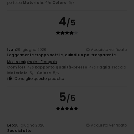
perfetta
Materiale
: 4
Colore
: 5
/5
/5
4
/5
Ivan
29. giugno 2026
Acquisto verificato
Leggermente troppo sottile, quindi un po’ trasparente.
Mostra originale - Français
Comfort
: 4
Rapporto qualità-prezzo
: 4
Taglia
: Piccolo
/5
/5
Materiale
: 5
Colore
: 5
/5
/5
Consiglio questo prodotto
5
/5
Leo
28. giugno 2026
Acquisto verificato
Soddisfatto