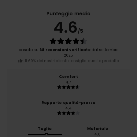
Punteggio medio
4.6
/5
basato su
68 recensioni verificate
dal settembre
2025
Il 69% dei nostri clienti consiglia questo prodotto
Comfort
4.7
Rapporto qualità-prezzo
4.4
Taglia
Materiale
4.6