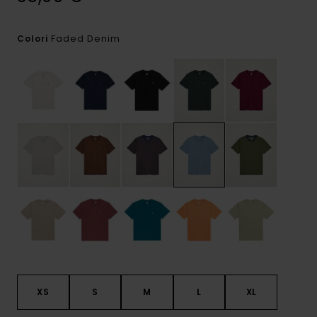
Faded Denim
Colori
XS
S
M
L
XL