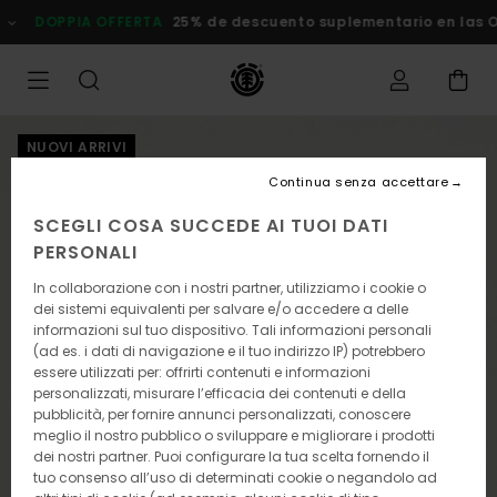
Salta
DOPPIA OFFERTA
25% de descuento suplementario en las Ofe
alle
informazioni
sul
prodotto
NUOVI ARRIVI
Continua senza accettare
SCEGLI COSA SUCCEDE AI TUOI DATI
PERSONALI
In collaborazione con i nostri partner, utilizziamo i cookie o
dei sistemi equivalenti per salvare e/o accedere a delle
informazioni sul tuo dispositivo. Tali informazioni personali
(ad es. i dati di navigazione e il tuo indirizzo IP) potrebbero
essere utilizzati per: offrirti contenuti e informazioni
personalizzati, misurare l’efficacia dei contenuti e della
pubblicità, per fornire annunci personalizzati, conoscere
meglio il nostro pubblico o sviluppare e migliorare i prodotti
dei nostri partner. Puoi configurare la tua scelta fornendo il
tuo consenso all’uso di determinati cookie o negandolo ad