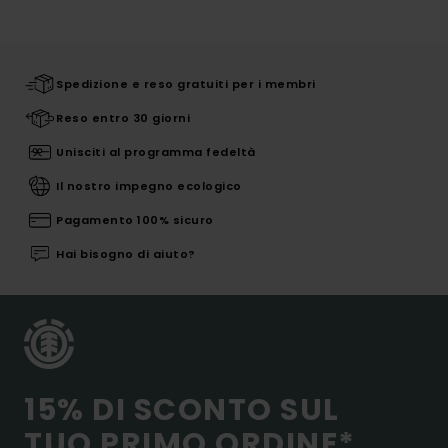
Spedizione e reso gratuiti per i membri
Reso entro 30 giorni
Unisciti al programma fedeltà
Il nostro impegno ecologico
Pagamento 100% sicuro
Hai bisogno di aiuto?
15% DI SCONTO SUL
TUO PRIMO ORDINE*