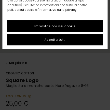
altri tipi di cookie (ad esempio, alcuni cookie di tipo
analitico). Per ulteriori informazioni consulta la nostra
politica sui cookie
e
l'informativa sulla privacy
.
Impostazioni dei cookie
Accetta tutti
Magliette
ORGANIC COTTON
Square Logo
Maglietta a maniche corte Nero Ragazzo 8-16
ECO-BONUS
25,00 €