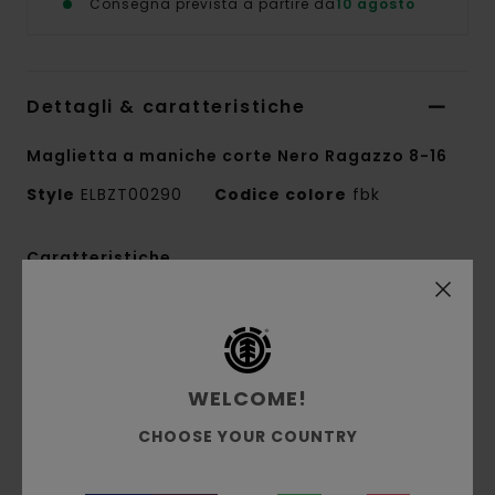
Consegna prevista a partire da
10 agosto
Dettagli & caratteristiche
Maglietta a maniche corte Nero Ragazzo 8-16
Style
ELBZT00290
Codice colore
fbk
Caratteristiche
Tessuto:
jersey singolo 100% cotone biologico
[180 g/m2]
Vestibilità:
vestibilità Regular
WELCOME!
Girocollo
Stampa all'acqua
CHOOSE YOUR COUNTRY
Stampato sul dettaglio
Etichetta a bandierina con logo sulla cucitura