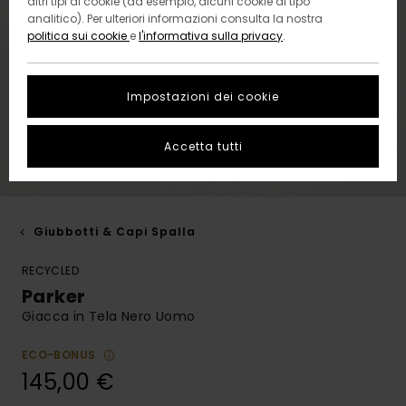
altri tipi di cookie (ad esempio, alcuni cookie di tipo
analitico). Per ulteriori informazioni consulta la nostra
politica sui cookie
e
l'informativa sulla privacy
.
Impostazioni dei cookie
Accetta tutti
Giubbotti & Capi Spalla
RECYCLED
Parker
Giacca in Tela Nero Uomo
ECO-BONUS
145,00 €