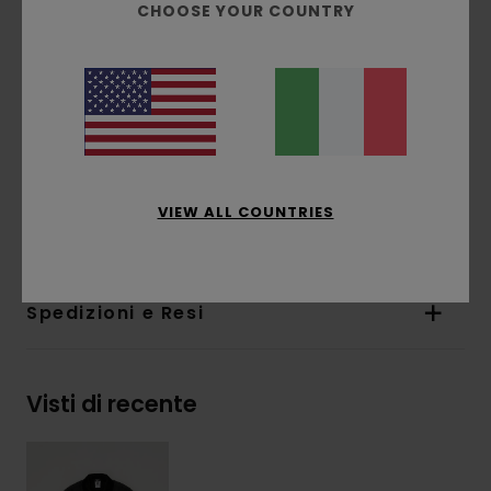
CHOOSE YOUR COUNTRY
Imbottitura:
imbottitura piatta
Chiusura:
con cerniera
Tasche:
due tasche a filetto + una tasca
interna
Altre caratteristiche:
colletto in velluto a
coste, toppa in finta pelle scamosciata
Composizione
[Tessuto principale] 100%
VIEW ALL COUNTRIES
poliestere riciclato
Spedizioni e Resi
Visti di recente