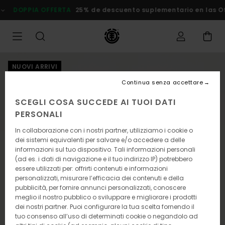
Salta
DOPPIA OFFERTA
25% de descuento suplementario en las Ofer
alle
informazioni
sul
prodotto
NUOVI ARRIVI
Continua senza accettare
SCEGLI COSA SUCCEDE AI TUOI DATI
PERSONALI
In collaborazione con i nostri partner, utilizziamo i cookie o
dei sistemi equivalenti per salvare e/o accedere a delle
informazioni sul tuo dispositivo. Tali informazioni personali
(ad es. i dati di navigazione e il tuo indirizzo IP) potrebbero
essere utilizzati per: offrirti contenuti e informazioni
personalizzati, misurare l’efficacia dei contenuti e della
pubblicità, per fornire annunci personalizzati, conoscere
meglio il nostro pubblico o sviluppare e migliorare i prodotti
dei nostri partner. Puoi configurare la tua scelta fornendo il
tuo consenso all’uso di determinati cookie o negandolo ad