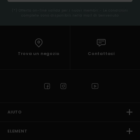
(*) Offerta on-line valida per i nuovi membri - Le condizioni
complete sono disponibili nella mail di benvenuto
Trova un negozio
Contattaci
AIUTO
ELEMENT