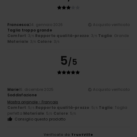
Francesca
24. gennaio 2026
Acquisto verificato
Taglia troppo grande
Comfort
: 3
Rapporto qualità-prezzo
: 3
Taglia
: Grande
/5
/5
Materiale
: 3
Colore
: 3
/5
/5
5
/5
Marie
16. dicembre 2025
Acquisto verificato
Soddisfazione
Mostra originale - Français
Comfort
: 5
Rapporto qualità-prezzo
: 5
Taglia
: Taglia
/5
/5
perfetta
Materiale
: 5
Colore
: 5
/5
/5
Consiglio questo prodotto
Verificato da
TrustVille