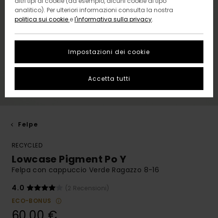
altri tipi di cookie (ad esempio, alcuni cookie di tipo
analitico). Per ulteriori informazioni consulta la nostra
politica sui cookie
e
l'informativa sulla privacy
.
Impostazioni dei cookie
Accetta tutti
Felpe
RECYCLED
Lowcase Pigment Po Y
Felpa con cappuccio Verde Ragazzo 8-16
4.0
(2 Recensioni)
ECO-BONUS
60,00 €