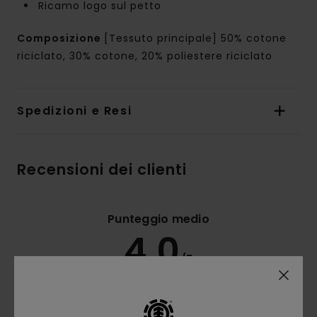
Ricamo logo sul petto
Composizione
[Tessuto principale] 50% cotone
riciclato, 30% cotone, 20% poliestere riciclato
Spedizioni e Resi
Recensioni dei clienti
Punteggio medio
4.0
/5
basato su
2 recensioni verificate
dal dicembre 2025
Il 50% dei nostri clienti consiglia questo prodotto