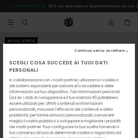
Salta
DOPPIA OFFERTA
25% de descuento suplementario en las Ofer
alle
informazioni
sul
prodotto
NUOVI ARRIVI
Continua senza accettare
SCEGLI COSA SUCCEDE AI TUOI DATI
PERSONALI
In collaborazione con i nostri partner, utilizziamo i cookie o
dei sistemi equivalenti per salvare e/o accedere a delle
informazioni sul tuo dispositivo. Tali informazioni personali
(ad es. i dati di navigazione e il tuo indirizzo IP) potrebbero
essere utilizzati per: offrirti contenuti e informazioni
personalizzati, misurare l’efficacia dei contenuti e della
pubblicità, per fornire annunci personalizzati, conoscere
meglio il nostro pubblico o sviluppare e migliorare i prodotti
dei nostri partner. Puoi configurare la tua scelta fornendo il
tuo consenso all’uso di determinati cookie o negandolo ad