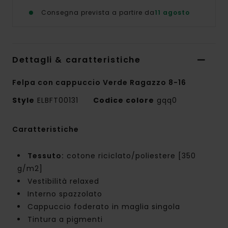
Consegna prevista a partire da
11 agosto
Dettagli & caratteristiche
Felpa con cappuccio Verde Ragazzo 8-16
Style
ELBFT00131
Codice colore
gqq0
Caratteristiche
Tessuto:
cotone riciclato/poliestere [350
g/m2]
Vestibilità relaxed
Interno spazzolato
Cappuccio foderato in maglia singola
Tintura a pigmenti