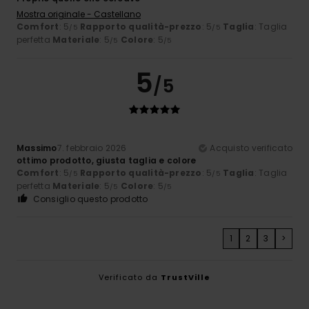
Mostra originale - Castellano
Comfort
: 5
Rapporto qualità-prezzo
: 5
Taglia
: Taglia
/5
/5
perfetta
Materiale
: 5
Colore
: 5
/5
/5
5
/5
Massimo
7. febbraio 2026
Acquisto verificato
ottimo prodotto, giusta taglia e colore
Comfort
: 5
Rapporto qualità-prezzo
: 5
Taglia
: Taglia
/5
/5
perfetta
Materiale
: 5
Colore
: 5
/5
/5
Consiglio questo prodotto
1
2
3
>
Verificato da
TrustVille