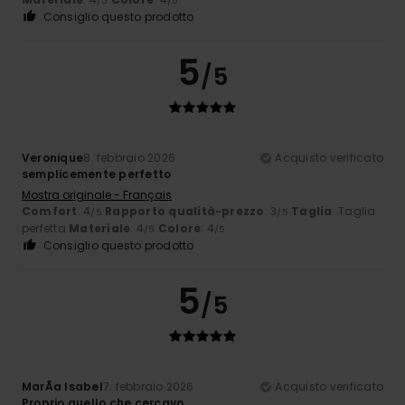
/5
/5
Consiglio questo prodotto
5
/5
Veronique
8. febbraio 2026
Acquisto verificato
semplicemente perfetto
Mostra originale - Français
Comfort
: 4
Rapporto qualità-prezzo
: 3
Taglia
: Taglia
/5
/5
perfetta
Materiale
: 4
Colore
: 4
/5
/5
Consiglio questo prodotto
5
/5
MarÃ­a Isabel
7. febbraio 2026
Acquisto verificato
Proprio quello che cercavo