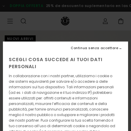
Salta
OPPIA OFFERTA
25% de descuento suplementario en las Oferta
alle
informazioni
sul
prodotto
NUOVI ARRIVI
Continua senza accettare
SCEGLI COSA SUCCEDE AI TUOI DATI
PERSONALI
In collaborazione con i nostri partner, utilizziamo i cookie o
dei sistemi equivalenti per salvare e/o accedere a delle
informazioni sul tuo dispositivo. Tali informazioni personali
(ad es. i dati di navigazione e il tuo indirizzo IP) potrebbero
essere utilizzati per: offrirti contenuti e informazioni
personalizzati, misurare l’efficacia dei contenuti e della
pubblicità, per fornire annunci personalizzati, conoscere
meglio il nostro pubblico o sviluppare e migliorare i prodotti
dei nostri partner. Puoi configurare la tua scelta fornendo il
tuo consenso all’uso di determinati cookie o negandolo ad