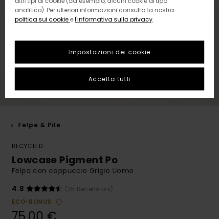
altri tipi di cookie (ad esempio, alcuni cookie di tipo
analitico). Per ulteriori informazioni consulta la nostra
politica sui cookie
e
l'informativa sulla privacy
.
Impostazioni dei cookie
Accetta tutti
Felpe & Pile
RECYCLED
Lowcase Pigment Po
Felpa con cappuccio Grigio Uomo
4.8
(25 Recensioni)
ECO-BONUS
75,00 €