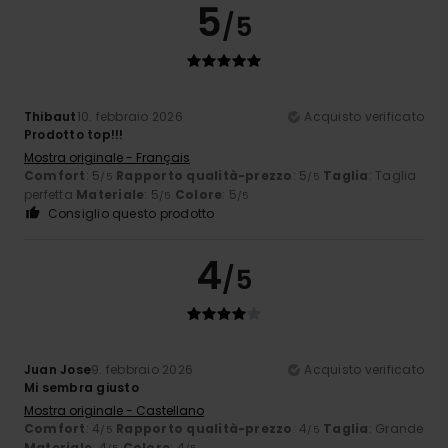
5
/5
Thibaut
10. febbraio 2026
Acquisto verificato
Prodotto top!!!
Mostra originale - Français
Comfort
: 5
Rapporto qualità-prezzo
: 5
Taglia
: Taglia
/5
/5
perfetta
Materiale
: 5
Colore
: 5
/5
/5
Consiglio questo prodotto
4
/5
Juan Jose
9. febbraio 2026
Acquisto verificato
Mi sembra giusto
Mostra originale - Castellano
Comfort
: 4
Rapporto qualità-prezzo
: 4
Taglia
: Grande
/5
/5
Materiale
: 4
Colore
: 4