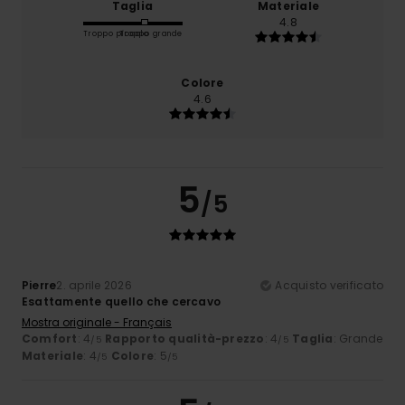
Taglia
Materiale
4.8
Troppo piccolo
Troppo grande
Colore
4.6
5
/5
Pierre
2. aprile 2026
Acquisto verificato
Esattamente quello che cercavo
Mostra originale - Français
Comfort
: 4
Rapporto qualità-prezzo
: 4
Taglia
: Grande
/5
/5
Materiale
: 4
Colore
: 5
/5
/5