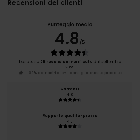
Recensioni dei clienti
Punteggio medio
4.8
/5
basato su
25 recensioni verificate
dal settembre
2025
Il 68% dei nostri clienti consiglia questo prodotto
Comfort
4.8
Rapporto qualità-prezzo
4.3