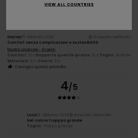
5
VIEW ALL COUNTRIES
/5
Hayley
15. febbraio 2026
Acquisto verificato
Comfort senza complicazioni e sostenibilità
Mostra originale - English
Comfort
: 5
Rapporto qualità-prezzo
: 5
Taglia
: Grande
/5
/5
Materiale
: 5
Colore
: 5
/5
/5
Consiglio questo prodotto
4
/5
Luca
13. febbraio 2026
Acquisto verificato
bel colore tropppo grande
Taglia
: Troppo grande