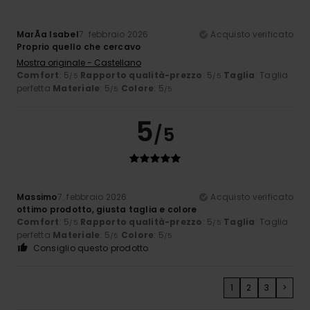
MarÃ­a Isabel
7. febbraio 2026
Acquisto verificato
Proprio quello che cercavo
Mostra originale - Castellano
Comfort
: 5
Rapporto qualità-prezzo
: 5
Taglia
: Taglia
/5
/5
perfetta
Materiale
: 5
Colore
: 5
/5
/5
5
/5
Massimo
7. febbraio 2026
Acquisto verificato
ottimo prodotto, giusta taglia e colore
Comfort
: 5
Rapporto qualità-prezzo
: 5
Taglia
: Taglia
/5
/5
perfetta
Materiale
: 5
Colore
: 5
/5
/5
Consiglio questo prodotto
1
2
3
>