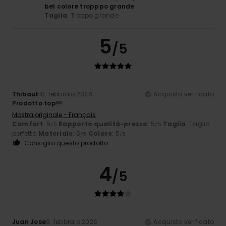
bel colore tropppo grande
Taglia
: Troppo grande
5
/5
Thibaut
10. febbraio 2026
Acquisto verificato
Prodotto top!!!
Mostra originale - Français
Comfort
: 5
Rapporto qualità-prezzo
: 5
Taglia
: Taglia
/5
/5
perfetta
Materiale
: 5
Colore
: 5
/5
/5
Consiglio questo prodotto
4
/5
Juan Jose
9. febbraio 2026
Acquisto verificato