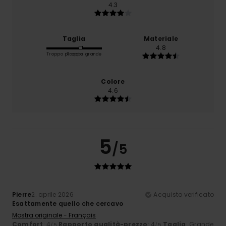
4.3
Taglia
Materiale
4.8
Troppo piccolo
Troppo grande
Colore
4.6
5
/5
Pierre
2. aprile 2026
Acquisto verificato
Esattamente quello che cercavo
Mostra originale - Français
Comfort
: 4
Rapporto qualità-prezzo
: 4
Taglia
: Grande
/5
/5