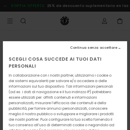
Salta
OPPIA OFFERTA
25% de descuento suplementario en las Oferta
alle
informazioni
sul
prodotto
Continua senza accettare
SCEGLI COSA SUCCEDE AI TUOI DATI
PERSONALI
In collaborazione con i nostri partner, utilizziamo i cookie o
dei sistemi equivalenti per salvare e/o accedere a delle
informazioni sul tuo dispositivo. Tali informazioni personali
(ad es. i dati di navigazione e il tuo indirizzo IP) potrebbero
essere utilizzati per: offrirti contenuti e informazioni
personalizzati, misurare l’efficacia dei contenuti e della
pubblicità, per fornire annunci personalizzati, conoscere
meglio il nostro pubblico o sviluppare e migliorare i prodotti
dei nostri partner. Puoi configurare la tua scelta fornendo il
tuo consenso all’uso di determinati cookie o negandolo ad