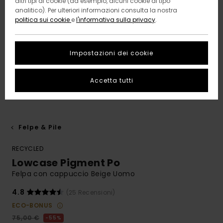
altri tipi di cookie (ad esempio, alcuni cookie di tipo
analitico). Per ulteriori informazioni consulta la nostra
politica sui cookie
e
l'informativa sulla privacy
.
Impostazioni dei cookie
Accetta tutti
Felpe & Pile
RECYCLED
Lowcase Pigment Po
Felpa con cappuccio Beige Uomo
4.8
(25 Recensioni)
ECO-BONUS
75,00 €
55%