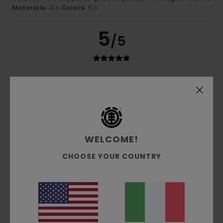
Materiale
: 4
Colore
: 5
/5
/5
5
/5
Client anonyme vérifié
11. marzo 2026
Acquisto verificato
Bel colore e ottima qualità
Mostra originale - Castellano
Comfort
: 5
Rapporto qualità-prezzo
: 5
Taglia
: Troppo
/5
/5
grande
Materiale
: 5
/5
WELCOME!
5
/5
CHOOSE YOUR COUNTRY
Erika
26. febbraio 2026
Acquisto verificato
Felpa vestibilità comoda, bel tessuto.
Comfort
: 5
Rapporto qualità-prezzo
: 5
Taglia
: Grande
/5
/5