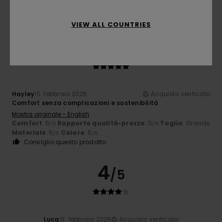
Materiale
: 5
Colore
: 4
/5
/5
Consiglio questo prodotto
VIEW ALL COUNTRIES
5
/5
Hayley
15. febbraio 2026
Acquisto verificato
Comfort senza complicazioni e sostenibilità
Mostra originale - English
Comfort
: 5
Rapporto qualità-prezzo
: 5
Taglia
: Grande
/5
/5
Materiale
: 5
Colore
: 5
/5
/5
Consiglio questo prodotto
4
/5
Luca
13. febbraio 2026
Acquisto verificato