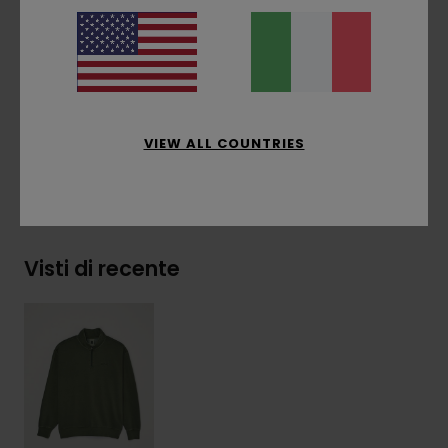
Ricamo logo sul petto
Etichetta a bandierina sul lato
Composizione
[Tessuto principale] 50% cotone
riciclato, 30% cotone, 20% poliestere riciclato
VIEW ALL COUNTRIES
Spedizioni e Resi
Visti di recente