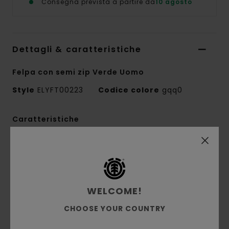
Consegna prevista a partire da
10 agosto
Dettagli & caratteristiche
Felpa con semi zip Verde Uomo
Style
ELYFT00223
Codice colore
gqq0
Caratteristiche
Tessuto:
50% cotone riciclato, 30% cotone,
20% poliestere riciclato tessuto felpato
spazzolato [350 g/m2]
Vestibilità:
vestibilità rilassata
WELCOME!
Interno spazzolato
CHOOSE YOUR COUNTRY
Collo con zip 1/4
Tintura a pigmento