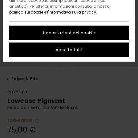
altri tipi di cookie (ad esempio, alcuni cookie di tipo
analitico). Per ulteriori informazioni consulta la nostra
politica sui cookie
e
l'informativa sulla privacy
.
Impostazioni dei cookie
Accetta tutti
Felpe & Pile
RECYCLED
Lowcase Pigment
Felpa con semi zip Verde Uomo
ECO-BONUS
75,00 €