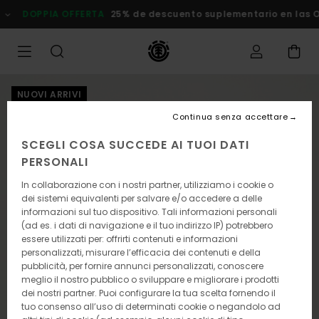
Salta
DOPPIA OFFERTA
25% de descuento suplementario en las Ofer
alle
informazioni
sul
prodotto
NUOVI ARRIVI
Continua senza accettare
SCEGLI COSA SUCCEDE AI TUOI DATI
PERSONALI
In collaborazione con i nostri partner, utilizziamo i cookie o
dei sistemi equivalenti per salvare e/o accedere a delle
informazioni sul tuo dispositivo. Tali informazioni personali
(ad es. i dati di navigazione e il tuo indirizzo IP) potrebbero
essere utilizzati per: offrirti contenuti e informazioni
personalizzati, misurare l’efficacia dei contenuti e della
pubblicità, per fornire annunci personalizzati, conoscere
meglio il nostro pubblico o sviluppare e migliorare i prodotti
dei nostri partner. Puoi configurare la tua scelta fornendo il
tuo consenso all’uso di determinati cookie o negandolo ad