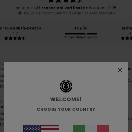
basato su
28 recensioni verificate
dal ottobre 2025
Il 86% dei nostri clienti consiglia questo prodotto
orto qualità-prezzo
Taglia
Mate
4.7
4
Troppo piccolo
Troppo grande
2026
sima. Ha una vestibilità leggermente oversize, ma è proprio questo
 Dutch
porto qualità-prezzo
: 4
Taglia
: Taglia perfetta
Materiale
: 4
Co
/5
/5
sto prodotto
WELCOME!
zo 2026
estibilità perfetta
CHOOSE YOUR COUNTRY
 Français
porto qualità-prezzo
: 5
Taglia
: Taglia perfetta
Materiale
: 5
Co
/5
/5
sto prodotto