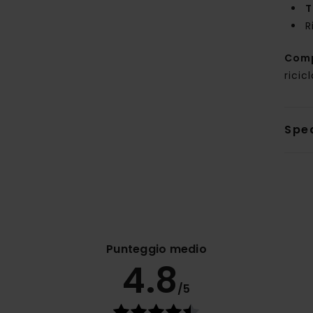
T
R
Com
ricic
Sped
Punteggio medio
4.8
/5