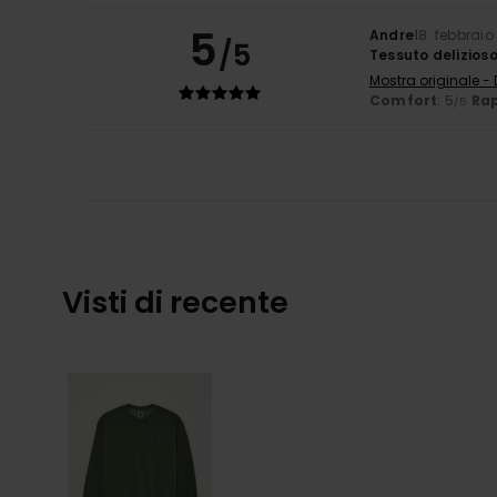
5
Andre
18. febbraio
/5
Tessuto delizioso
Mostra originale -
Comfort
: 5
Rap
/5
Visti di recente