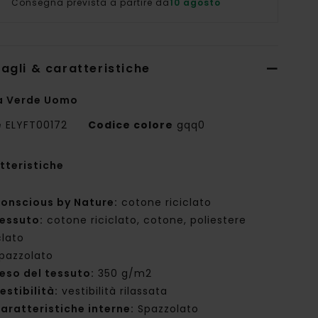
Consegna prevista a partire da
10 agosto
agli & caratteristiche
a Verde Uomo
e
ELYFT00172
Codice colore
gqq0
tteristiche
onscious by Nature:
cotone riciclato
essuto:
cotone riciclato, cotone, poliestere
clato
pazzolato
eso del tessuto:
350 g/m2
estibilità:
vestibilità rilassata
aratteristiche interne:
Spazzolato