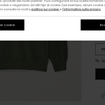
 i prodotti dei nostri partner. Puoi configurare la tua scelta fornendo
cookie o negandolo ad altri tipi di cookie (ad esempio, alcuni cookie di
oni consulta la nostra
politica sui cookie
e
l'informativa sulla privacy
.
ei cookie
Acc
X
C