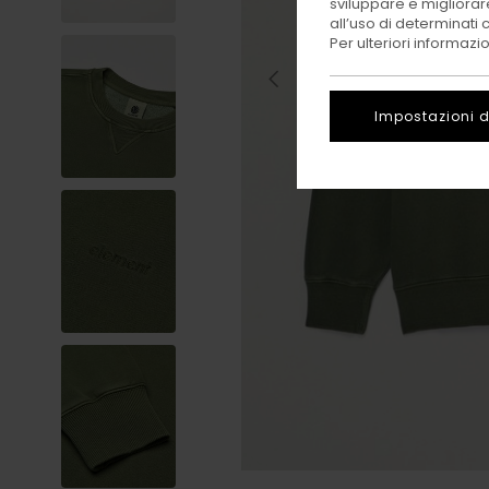
sviluppare e migliorare
all’uso di determinati 
Per ulteriori informazi
Impostazioni d