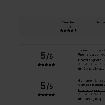
Comfort
Rapp
4.8
Jarno
4. maggio 
5
/5
Una felpa comodis
Mostra originale -
Comfort
: 5
Rap
/5
Consiglio que
Guillomot
12. mar
5
/5
Comodo e dalla v
Mostra originale -
Comfort
: 5
Rap
/5
Consiglio que