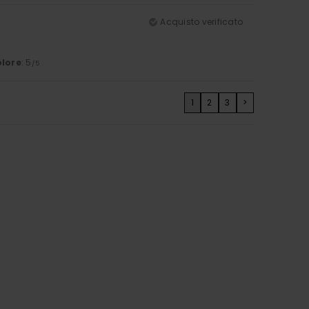
Acquisto verificato
lore
: 5
/5
1
2
3
>