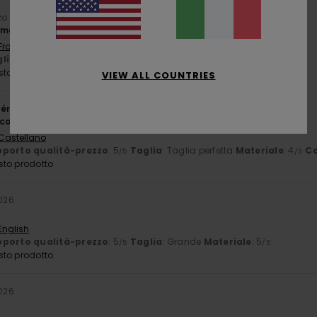
zo 2026
comodo
 Français
lia
: Taglia perfetta
Colore
: 5
/5
sto prodotto
VIEW ALL COUNTRIES
érifié
3. marzo 2026
 conveniente
 Castellano
porto qualità-prezzo
: 5
Taglia
: Taglia perfetta
Materiale
: 4
Co
/5
/5
sto prodotto
2026
English
porto qualità-prezzo
: 5
Taglia
: Grande
Materiale
: 5
/5
/5
sto prodotto
2026