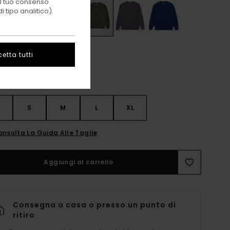
 il tuo consenso
 tipo analitico).
etta tutti
S
S
M
L
XL
onsulta La Guida Alle Taglie
Aggiungi al carrello
Consegna a casa o presso un punto di
ritiro