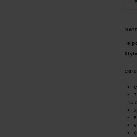
Dett
Felp
Styl
Cara
C
T
rici
S
P
V
C