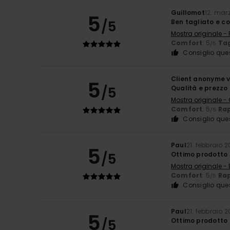
Guillomot
12. mar
5
/5
Ben tagliato e 
Mostra originale -
Comfort
: 5
Tag
/5
Consiglio que
Client anonyme v
5
/5
Qualità e prezzo
Mostra originale -
Comfort
: 5
Rap
/5
Consiglio que
Paul
21. febbraio 
5
/5
Ottimo prodotto
Mostra originale - 
Comfort
: 5
Rap
/5
Consiglio que
Paul
21. febbraio 
5
/5
Ottimo prodotto