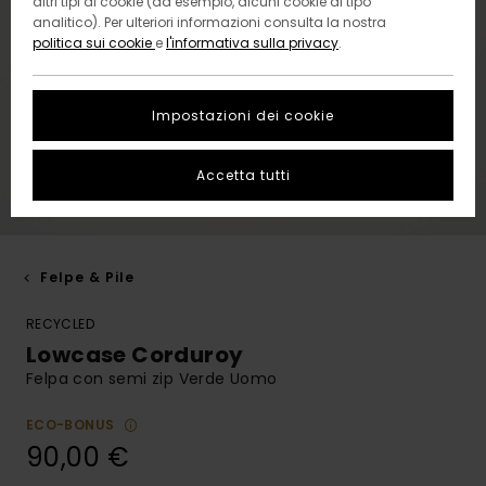
altri tipi di cookie (ad esempio, alcuni cookie di tipo
analitico). Per ulteriori informazioni consulta la nostra
politica sui cookie
e
l'informativa sulla privacy
.
Impostazioni dei cookie
Accetta tutti
Felpe & Pile
RECYCLED
Lowcase Corduroy
Felpa con semi zip Verde Uomo
ECO-BONUS
90,00 €