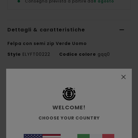
Consegna prevista a partire da
8 agosto
Dettagli & caratteristiche
Felpa con semi zip Verde Uomo
Style
ELYFT00222
Codice colore
gqq0
Caratteristiche
Tessuto:
velluto a coste 100% poliestere
riciclato bonded con pile, 360 g/m²
Vestibilità:
vestibilità Regular
WELCOME!
Interno spazzolato
CHOOSE YOUR COUNTRY
Collo con zip 1/4
Ricamo logo sul petto
Etichetta a bandierina sul lato