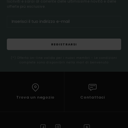
Iscriviti e sarai al corrente delle ultimissime novità e delle
offerte più esclusive.
REGISTRARSI
(*) Offerta on-line valida per i nuovi membri - Le condizioni
complete sono disponibili nella mail di benvenuto
Trova un negozio
Contattaci