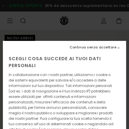
Salta
DOPPIA OFFERTA
25% de descuento suplementario en las Ofe
alle
informazioni
sul
prodotto
NUOVI ARRIVI
Continua senza accettare
SCEGLI COSA SUCCEDE AI TUOI DATI
PERSONALI
In collaborazione con i nostri partner, utilizziamo i cookie o
dei sistemi equivalenti per salvare e/o accedere a delle
informazioni sul tuo dispositivo. Tali informazioni personali
(ad es. i dati di navigazione e il tuo indirizzo IP) potrebbero
essere utilizzati per: offrirti contenuti e informazioni
personalizzati, misurare l’efficacia dei contenuti e della
pubblicità, per fornire annunci personalizzati, conoscere
meglio il nostro pubblico o sviluppare e migliorare i prodotti
dei nostri partner. Puoi configurare la tua scelta fornendo il
tuo consenso all’uso di determinati cookie o negandolo ad