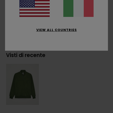
Composizione
[Tessuto principale] 100%
poliestere riciclato
VIEW ALL COUNTRIES
Spedizioni e Resi
Visti di recente