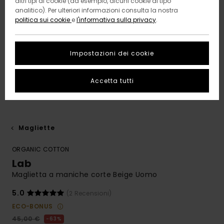
altri tipi di cookie (ad esempio, alcuni cookie di tipo
analitico). Per ulteriori informazioni consulta la nostra
politica sui cookie
e
l'informativa sulla privacy
.
Impostazioni dei cookie
Accetta tutti
Magliette
ORGANIC COTTON
Lab
Maglietta a maniche corte Beige Uomo
5.0
(2 Recensioni)
ECO-BONUS
45,00 €
63%