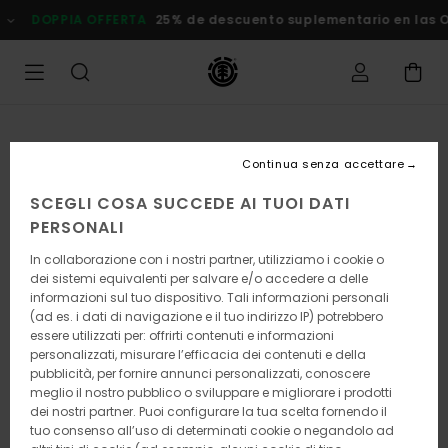
Salta
DOPPIA OFFERTA
25% de descuento suplementario en las Ofert
alle
informazioni
sul
prodotto
Continua senza accettare
SCEGLI COSA SUCCEDE AI TUOI DATI
PERSONALI
In collaborazione con i nostri partner, utilizziamo i cookie o
dei sistemi equivalenti per salvare e/o accedere a delle
informazioni sul tuo dispositivo. Tali informazioni personali
(ad es. i dati di navigazione e il tuo indirizzo IP) potrebbero
essere utilizzati per: offrirti contenuti e informazioni
personalizzati, misurare l’efficacia dei contenuti e della
pubblicità, per fornire annunci personalizzati, conoscere
meglio il nostro pubblico o sviluppare e migliorare i prodotti
dei nostri partner. Puoi configurare la tua scelta fornendo il
tuo consenso all’uso di determinati cookie o negandolo ad