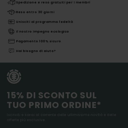
Spedizione e reso gratuiti per i membri
Reso entro 30 giorni
Unisciti al programma fedeltà
Il nostro impegno ecologico
Pagamento 100% sicuro
Hai bisogno di aiuto?
15% DI SCONTO SUL
TUO PRIMO ORDINE*
Iscriviti e sarai al corrente delle ultimissime novità e delle
offerte più esclusive.