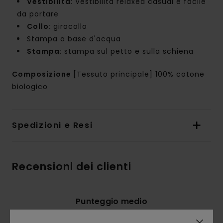
Vestibilità:
Vestibilità relaxed casual e facile
da portare
Collo:
girocollo
Stampa a base d'acqua
Stampa:
stampa sul petto e sulla schiena
Composizione
[Tessuto principale] 100% cotone
biologico
Spedizioni e Resi
Recensioni dei clienti
Punteggio medio