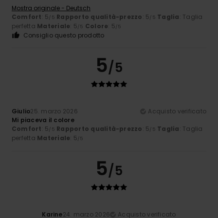
Mostra originale - Deutsch
Comfort
: 5
Rapporto qualità-prezzo
: 5
Taglia
: Taglia
/5
/5
perfetta
Materiale
: 5
Colore
: 5
/5
/5
Consiglio questo prodotto
5
/5
Giulio
25. marzo 2026
Acquisto verificato
Mi piaceva il colore
Comfort
: 5
Rapporto qualità-prezzo
: 5
Taglia
: Taglia
/5
/5
perfetta
Materiale
: 5
/5
5
/5
Karine
24. marzo 2026
Acquisto verificato