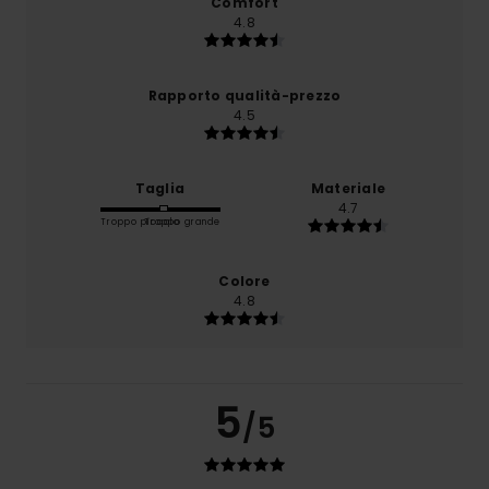
Comfort
4.8
Rapporto qualità-prezzo
4.5
Taglia
Materiale
4.7
Troppo piccolo
Troppo grande
Colore
4.8
5
/5