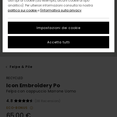
altri tipi di cookie (ad esempio, alcuni cookie di tipo
analitico). Per ulteriori informazioni consulta la nostra
politica sui cookie
e
l'informativa sulla privacy
.
Impostazioni dei cookie
Accetta tutti
Felpe & Pile
RECYCLED
Icon Embroidery Po
Felpa con cappuccio Marrone Uomo
4.8
(38 Recensioni)
ECO-BONUS
65,00 €