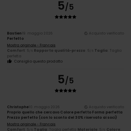
5
/5
Bastien
19. maggio 2026
Acquisto verificato
Perfetto
Mostra originale - Français
Comfort
: 5
Rapporto qualità-prezzo
: 5
Taglia
: Taglia
/5
/5
perfetta
Consiglio questo prodotto
5
/5
Christophe
10. maggio 2026
Acquisto verificato
Proprio quello che cercavo Colore perfetto Forma perfetta
Prezzo perfetto (con lo sconto del 30% riservato ai soci)
Mostra originale - Français
Comfort
: 5
Taglia
: Taglia perfetta
Materiale
: 5
Colore
:
/5
/5