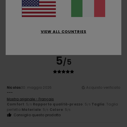
Michel
5. luglio 2026
Acquisto verificato
Colori davvero belli
VIEW ALL COUNTRIES
Mostra originale - Français
Comfort
: 5
Rapporto qualità-prezzo
: 5
Taglia
: Taglia
/5
/5
perfetta
Materiale
: 5
Colore
: 5
/5
/5
5
/5
Nicolas
30. maggio 2026
Acquisto verificato
---
Mostra originale - Français
Comfort
: 5
Rapporto qualità-prezzo
: 5
Taglia
: Taglia
/5
/5
perfetta
Materiale
: 5
Colore
: 5
/5
/5
Consiglio questo prodotto