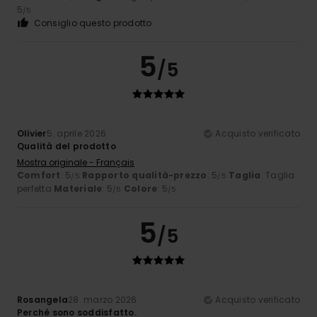
5
/5
Consiglio questo prodotto
5
/5
Olivier
5. aprile 2026
Acquisto verificato
Qualità del prodotto
Mostra originale - Français
Comfort
: 5
Rapporto qualità-prezzo
: 5
Taglia
: Taglia
/5
/5
perfetta
Materiale
: 5
Colore
: 5
/5
/5
5
/5
Rosangela
28. marzo 2026
Acquisto verificato
Perché sono soddisfatto.