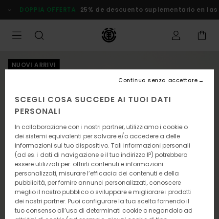
Salta
DOPPIA OFFERTA
25% de descuento suplementario en las
alle
informazioni
sul
prodotto
NUOVI ARRIVI
Continua senza accettare
SCEGLI COSA SUCCEDE AI TUOI DATI
PERSONALI
In collaborazione con i nostri partner, utilizziamo i cookie o
dei sistemi equivalenti per salvare e/o accedere a delle
informazioni sul tuo dispositivo. Tali informazioni personali
(ad es. i dati di navigazione e il tuo indirizzo IP) potrebbero
essere utilizzati per: offrirti contenuti e informazioni
personalizzati, misurare l’efficacia dei contenuti e della
pubblicità, per fornire annunci personalizzati, conoscere
meglio il nostro pubblico o sviluppare e migliorare i prodotti
dei nostri partner. Puoi configurare la tua scelta fornendo il
tuo consenso all’uso di determinati cookie o negandolo ad