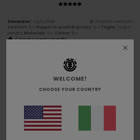
Alexandre
9. luglio 2026
Acquisto verificato
Comfort
: 5
Rapporto qualità-prezzo
: 5
Taglia
: Taglia
/5
/5
perfetta
Materiale
: 5
Colore
: 5
/5
/5
Consiglio questo prodotto
5
/5
WELCOME!
Gilles
9. luglio 2026
Acquisto verificato
CHOOSE YOUR COUNTRY
qualità eccellente
Mostra originale - Français
Comfort
: 5
Rapporto qualità-prezzo
: 5
Taglia
: Taglia
/5
/5
perfetta
Materiale
: 5
Colore
: 5
/5
/5
Consiglio questo prodotto
5
/5