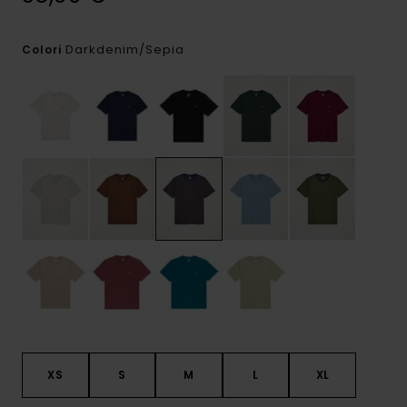
Darkdenim/sepia
Colori
XS
S
M
L
XL