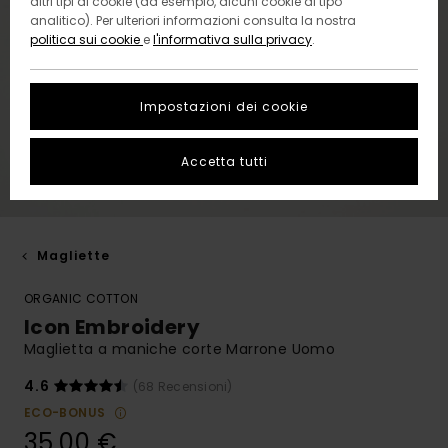
altri tipi di cookie (ad esempio, alcuni cookie di tipo
analitico). Per ulteriori informazioni consulta la nostra
politica sui cookie
e
l'informativa sulla privacy
.
Impostazioni dei cookie
Accetta tutti
Magliette
ORGANIC COTTON
Icon Embroidery
Maglietta a maniche corte Marrone Uomo
4.6
(68 Recensioni)
ECO-BONUS
35,00 €