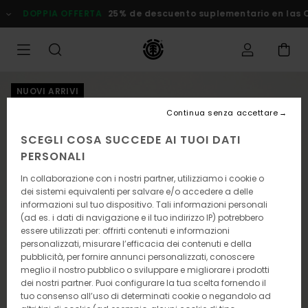
Salta
OPPIA OFFERTA
25% de descuento suplementario en las Ofertas
alle
informazioni
sul
prodotto
NUOVI ARRIVI
Continua senza accettare
SCEGLI COSA SUCCEDE AI TUOI DATI
PERSONALI
In collaborazione con i nostri partner, utilizziamo i cookie o
dei sistemi equivalenti per salvare e/o accedere a delle
informazioni sul tuo dispositivo. Tali informazioni personali
(ad es. i dati di navigazione e il tuo indirizzo IP) potrebbero
essere utilizzati per: offrirti contenuti e informazioni
personalizzati, misurare l’efficacia dei contenuti e della
pubblicità, per fornire annunci personalizzati, conoscere
meglio il nostro pubblico o sviluppare e migliorare i prodotti
dei nostri partner. Puoi configurare la tua scelta fornendo il
tuo consenso all’uso di determinati cookie o negandolo ad