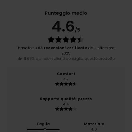
Punteggio medio
4.6
/5
basato su
68 recensioni verificate
dal settembre
2025
Il 69% dei nostri clienti consiglia questo prodotto
Comfort
4.7
Rapporto qualità-prezzo
4.4
Taglia
Materiale
4.6