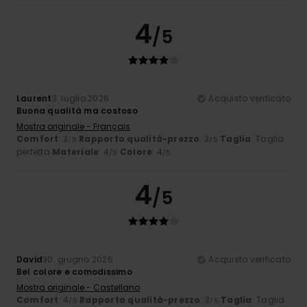
4
/5
Laurent
3. luglio 2026
Acquisto verificato
Buona qualità ma costoso
Mostra originale - Français
Comfort
: 3
Rapporto qualità-prezzo
: 3
Taglia
: Taglia
/5
/5
perfetta
Materiale
: 4
Colore
: 4
/5
/5
4
/5
David
30. giugno 2026
Acquisto verificato
Bel colore e comodissimo
Mostra originale - Castellano
Comfort
: 4
Rapporto qualità-prezzo
: 3
Taglia
: Taglia
/5
/5