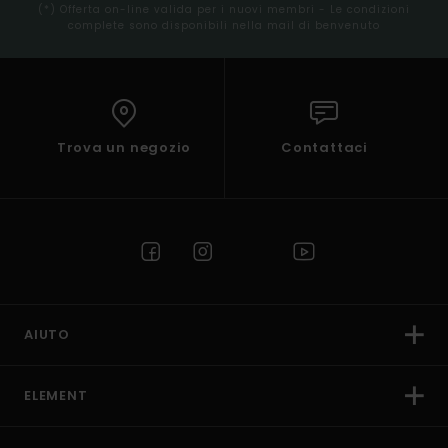
(*) Offerta on-line valida per i nuovi membri - Le condizioni
complete sono disponibili nella mail di benvenuto
Trova un negozio
Contattaci
AIUTO
ELEMENT