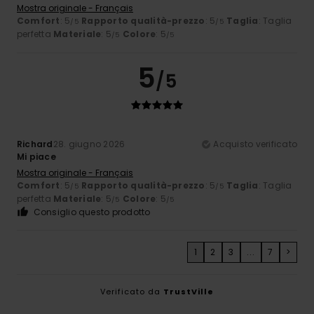
Mostra originale - Français
Comfort
: 5
Rapporto qualità-prezzo
: 5
Taglia
: Taglia
/5
/5
perfetta
Materiale
: 5
Colore
: 5
/5
/5
5
/5
Richard
28. giugno 2026
Acquisto verificato
Mi piace
Mostra originale - Français
Comfort
: 5
Rapporto qualità-prezzo
: 5
Taglia
: Taglia
/5
/5
perfetta
Materiale
: 5
Colore
: 5
/5
/5
Consiglio questo prodotto
1
2
3
...
7
>
Verificato da
TrustVille