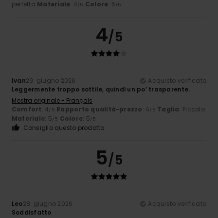
perfetta
Materiale
: 4
Colore
: 5
/5
/5
4
/5
Ivan
29. giugno 2026
Acquisto verificato
Leggermente troppo sottile, quindi un po’ trasparente.
Mostra originale - Français
Comfort
: 4
Rapporto qualità-prezzo
: 4
Taglia
: Piccolo
/5
/5
Materiale
: 5
Colore
: 5
/5
/5
Consiglio questo prodotto
5
/5
Leo
28. giugno 2026
Acquisto verificato
Soddisfatto