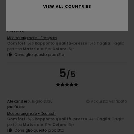
VIEW ALL COUNTRIES
Anne
7. luglio 2026
Acquisto verificato
Perfetto
Mostra originale - Français
Comfort
: 5
Rapporto qualità-prezzo
: 5
Taglia
: Taglia
/5
/5
perfetta
Materiale
: 5
Colore
: 5
/5
/5
Consiglio questo prodotto
5
/5
Alexander
6. luglio 2026
Acquisto verificato
perfetto
Mostra originale - Deutsch
Comfort
: 5
Rapporto qualità-prezzo
: 4
Taglia
: Taglia
/5
/5
perfetta
Materiale
: 5
Colore
: 5
/5
/5
Consiglio questo prodotto