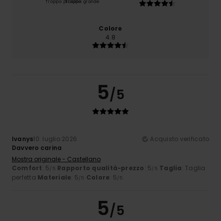
Troppo piccolo
Troppo grande
Colore
4.8
5
/5
Ivanys
10. luglio 2026
Acquisto verificato
Davvero carina
Mostra originale - Castellano
Comfort
: 5
Rapporto qualità-prezzo
: 5
Taglia
: Taglia
/5
/5
perfetta
Materiale
: 5
Colore
: 5
/5
/5
5
/5