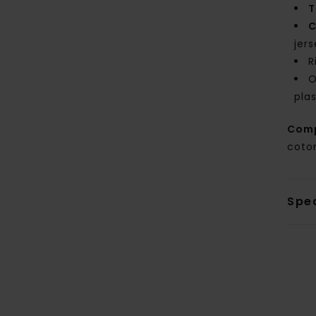
T
C
jer
R
O
pla
Com
coton
Sped