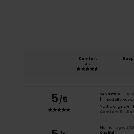
Comfort
Rapp
4.7
5
Sebastian
6. lugl
/5
È il modello succ
Mostra originale -
Comfort
: 5
Rap
/5
Marie
3. luglio 202
Qualità