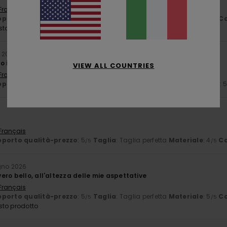
 Français
porto qualità-prezzo
: 5
Taglia
: Taglia perfetta
Materiale
: 5
Co
/5
/5
sto prodotto
o 2026
 in fondo / che stringe
VIEW ALL COUNTRIES
 Français
porto qualità-prezzo
: 4
Taglia
: Grande
Materiale
: 5
Colore
: 
/5
/5
 Français
porto qualità-prezzo
: 5
Taglia
: Taglia perfetta
Materiale
: 4
Co
/5
/5
gno 2026
ro bello, all'altezza delle mie aspettative
 Français
porto qualità-prezzo
: 5
Taglia
: Taglia perfetta
Materiale
: 5
Co
/5
/5
sto prodotto