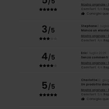
5
/5
Mostra originale -
Comfort
: 5
Rap
/5
Consiglio que
3
Stephane
2. lugli
/5
Manca un elastico
Mostra originale -
Comfort
: 4
Rap
/5
4
Eric
1. luglio 2026
/5
Senza commenti
Mostra originale -
Comfort
: 4
Rap
/5
Charlotte
22. giu
5
/5
Un prodotto davve
Mostra originale -
Comfort
: 5
Rap
/5
Consiglio que