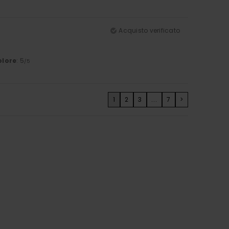
Acquisto verificato
olore
: 5
/5
1
2
3
...
7
>