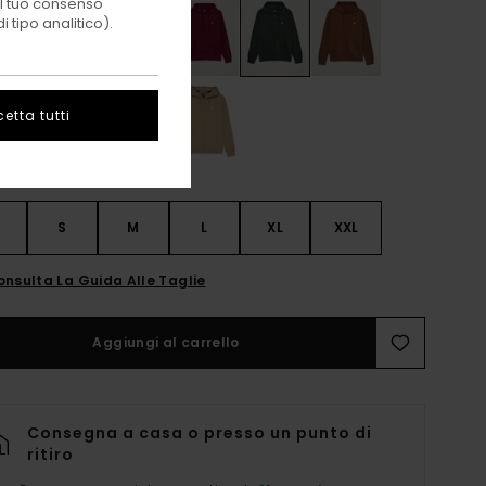
 il tuo consenso
 tipo analitico).
etta tutti
S
S
M
L
XL
XXL
onsulta La Guida Alle Taglie
Aggiungi al carrello
Consegna a casa o presso un punto di
ritiro