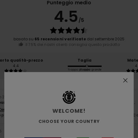
Punteggio medio
4.5
/5
basato su
65 recensioni verificate
dal settembre 2025
Il 75% dei nostri clienti consiglia questo prodotto
orto qualità-prezzo
Taglia
Mate
4.4
4
Troppo piccolo
Troppo grande
io 2026
essivo alla mia giacca preferita, la giacca con cappuccio Cornell.
WELCOME!
 Deutsch
porto qualità-prezzo
: 4
Taglia
: Taglia perfetta
Materiale
: 5
Co
/5
/5
CHOOSE YOUR COUNTRY
6