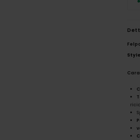
Dett
Felp
Styl
Cara
C
T
rici
S
P
v
C