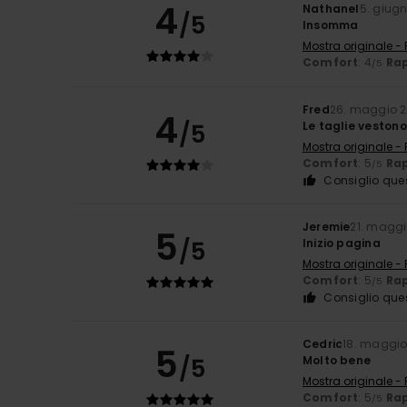
4
Nathanel
5. giug
/5
Insomma
Mostra originale -
Comfort
: 4
Rap
/5
Fred
26. maggio 
4
/5
Le taglie vestono
Mostra originale -
Comfort
: 5
Rap
/5
Consiglio que
Jeremie
21. magg
5
/5
Inizio pagina
Mostra originale -
Comfort
: 5
Rap
/5
Consiglio que
Cedric
18. maggio
5
/5
Molto bene
Mostra originale -
Comfort
: 5
Rap
/5