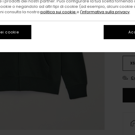
 i prodotti dei nostri partner. Puoi configurare la tua scelta fornendo
cookie o negandolo ad altri tipi di cookie (ad esempio, alcuni cookie di
oni consulta la nostra
politica sui cookie
e
l'informativa sulla privacy
.
ei cookie
Acc
X
C