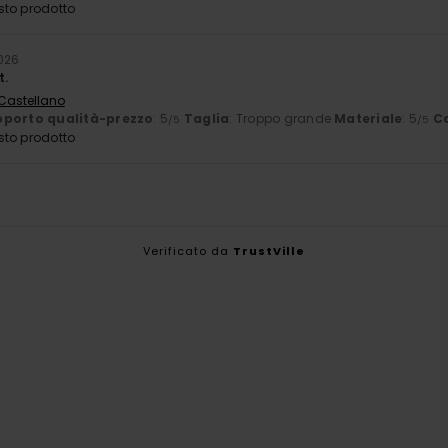
sto prodotto
026
t.
 Castellano
porto qualità-prezzo
: 5
Taglia
: Troppo grande
Materiale
: 5
C
/5
/5
sto prodotto
Verificato da
TrustVille