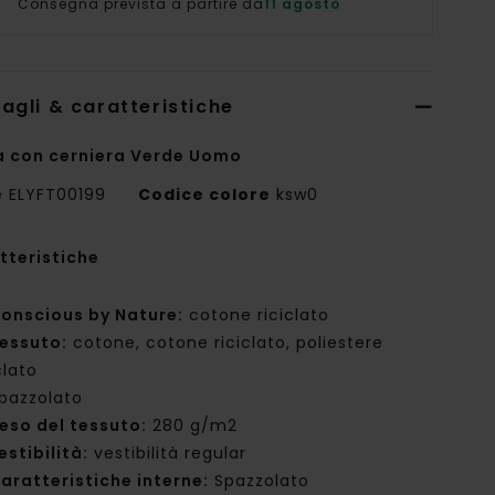
Consegna prevista a partire da
11 agosto
agli & caratteristiche
a con cerniera Verde Uomo
e
ELYFT00199
Codice colore
ksw0
tteristiche
onscious by Nature:
cotone riciclato
essuto:
cotone, cotone riciclato, poliestere
clato
pazzolato
eso del tessuto:
280 g/m2
estibilità:
vestibilità regular
aratteristiche interne:
Spazzolato