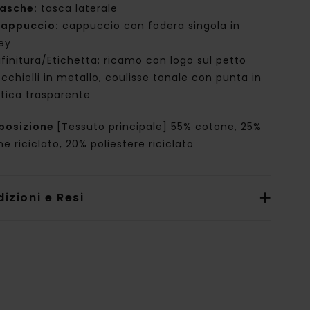
asche:
tasca laterale
appuccio:
cappuccio con fodera singola in
sey
ifinitura/Etichetta: ricamo con logo sul petto
cchielli in metallo, coulisse tonale con punta in
stica trasparente
posizione
[Tessuto principale] 55% cotone, 25%
e riciclato, 20% poliestere riciclato
izioni e Resi