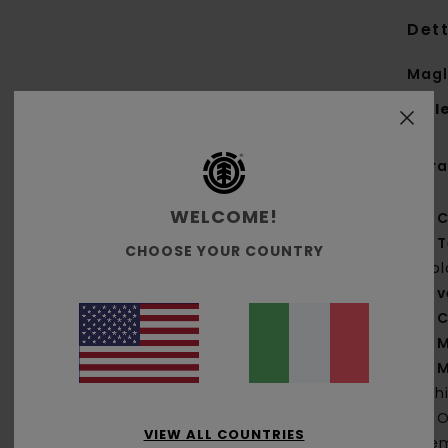
Dett
Magl
Styl
Cara
WELCOME!
C
T
CHOOSE YOUR COUNTRY
bio
v
C
M
M
sch
O
VIEW ALL COUNTRIES
Ele