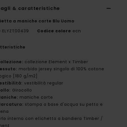
agli & caratteristiche
ietta a maniche corte Blu Uomo
e
ELYZT00439
Codice colore
ecn
tteristiche
ollezione:
collezione Element x Timber
essuto:
morbido jersey singolo di 100% cotone
logico [180 g/m2]
estibilità:
vestibilità regular
ollo:
Girocollo
aniche:
maniche corte
arcatura:
stampa a base d'acqua su petto e
iena
rlo interno con etichetta a bandiera Timber /
ment