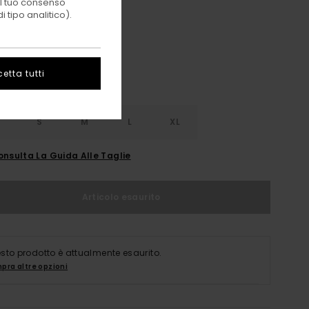
 il tuo consenso
Eclipse Navy
i
 tipo analitico).
etta tutti
S
S
M
L
XL
onsulta La Guida Alle Taglie
Articolo esaurito
sto prodotto è attualmente esaurito.
pra altre opzioni