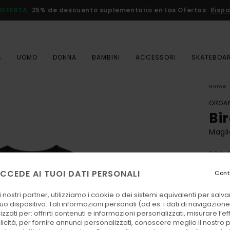
OFFERTA
25% de descuento suplementario en las Ofertas
Rispa
A
UOMO
DONNA
BAMBINI
ACCESSORI
SKATEBOA
Home
ORGAN
Bi
Magli
ECO-
35,00
CCEDE AI TUOI DATI PERSONALI
Cont
13,
 nostri partner, utilizziamo i cookie o dei sistemi equivalenti per sal
OFFER
uo dispositivo. Tali informazioni personali (ad es. i dati di navigazione e
DOPPI
zzati per: offrirti contenuti e informazioni personalizzati, misurare l’ef
licità, per fornire annunci personalizzati, conoscere meglio il nostro 