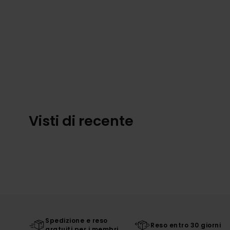
Visti di recente
Spedizione e reso
Reso entro 30 giorni
gratuiti per i membri