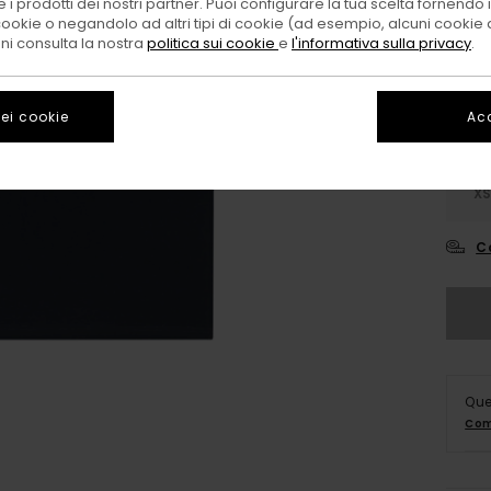
 i prodotti dei nostri partner. Puoi configurare la tua scelta fornendo
Color
cookie o negandolo ad altri tipi di cookie (ad esempio, alcuni cookie di
oni consulta la nostra
politica sui cookie
e
l'informativa sulla privacy
.
ei cookie
Acc
X
C
Que
Com