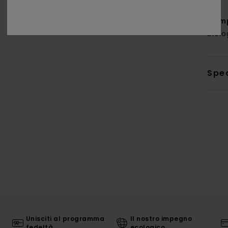
Com
biolo
Sped
Unisciti al programma
Il nostro impegno
fedeltà
ecologico