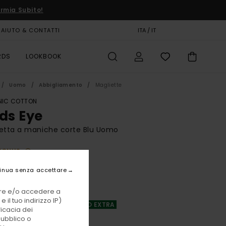
rmia Subito!
AIUTO & CONTATTI
CARTA REGALO
ITA / IT
NEGOZI
RDS
LOOKBOOK
Uomo
Abbigliamento
Magliette
IC COTTON
rds Eye
etta a maniche corte Blu Uomo
BONUS
 €
63%
inua senza accettare
12 €
vare e/o accedere a
TE
 il tuo indirizzo IP)
A OFFERTA 25% DI SCONTO EXTRA
ficacia dei
pubblico o