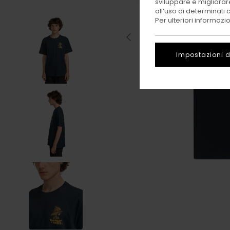
sviluppare e migliorare
all’uso di determinati 
Per ulteriori informazi
Impostazioni d