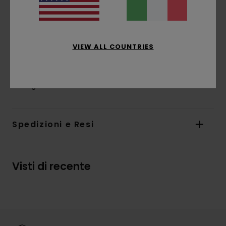
Marcatura:
stampa a base d'acqua su petto
e schiena
Orlo interno con etichetta a bandiera Timber
VIEW ALL COUNTRIES
/ Element
Composizione
[Tessuto principale] 100% cotone
biologico
Spedizioni e Resi
Visti di recente