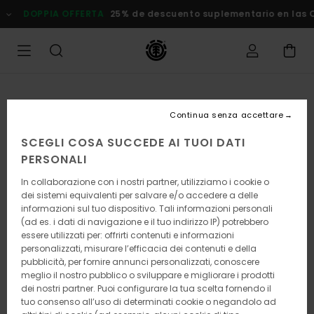
Salta
DOPPIA OFFERTA
25% de descuento suplementario en las Ofe
alle
informazioni
sul
prodotto
Continua senza accettare
SCEGLI COSA SUCCEDE AI TUOI DATI
PERSONALI
In collaborazione con i nostri partner, utilizziamo i cookie o
dei sistemi equivalenti per salvare e/o accedere a delle
informazioni sul tuo dispositivo. Tali informazioni personali
(ad es. i dati di navigazione e il tuo indirizzo IP) potrebbero
essere utilizzati per: offrirti contenuti e informazioni
personalizzati, misurare l’efficacia dei contenuti e della
pubblicità, per fornire annunci personalizzati, conoscere
meglio il nostro pubblico o sviluppare e migliorare i prodotti
dei nostri partner. Puoi configurare la tua scelta fornendo il
tuo consenso all’uso di determinati cookie o negandolo ad