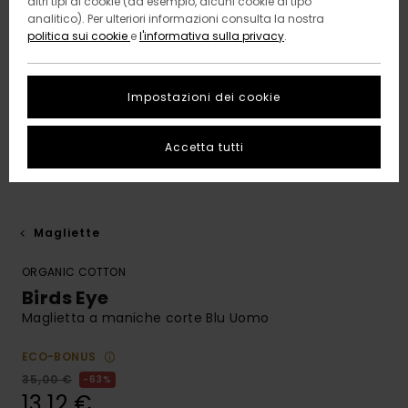
altri tipi di cookie (ad esempio, alcuni cookie di tipo
analitico). Per ulteriori informazioni consulta la nostra
politica sui cookie
e
l'informativa sulla privacy
.
Impostazioni dei cookie
Accetta tutti
Magliette
ORGANIC COTTON
Birds Eye
Maglietta a maniche corte Blu Uomo
ECO-BONUS
35,00 €
63%
13,12 €