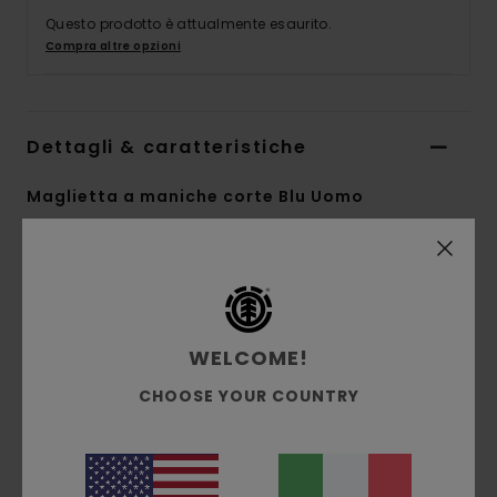
Questo prodotto è attualmente esaurito.
Compra altre opzioni
Dettagli & caratteristiche
Maglietta a maniche corte Blu Uomo
Style
ELYZT00439
Codice colore
ecn
Caratteristiche
WELCOME!
Collezione:
collezione Element x Timber
Tessuto:
morbido jersey singolo di 100%
CHOOSE YOUR COUNTRY
cotone biologico [180 g/m2]
vestibilità:
vestibilità regular
Collo:
Girocollo
Maniche:
maniche corte