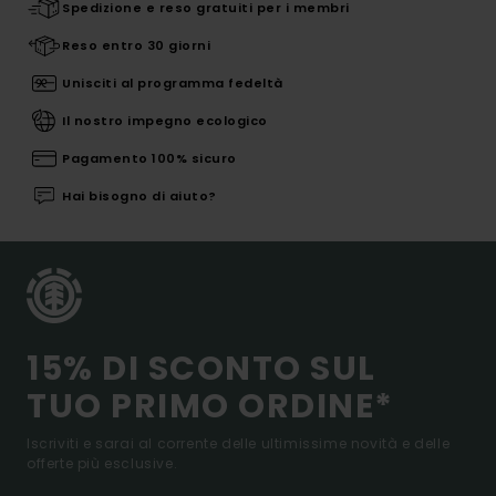
Spedizione e reso gratuiti per i membri
Reso entro 30 giorni
Unisciti al programma fedeltà
Il nostro impegno ecologico
Pagamento 100% sicuro
Hai bisogno di aiuto?
15% DI SCONTO SUL
TUO PRIMO ORDINE*
Iscriviti e sarai al corrente delle ultimissime novità e delle
offerte più esclusive.