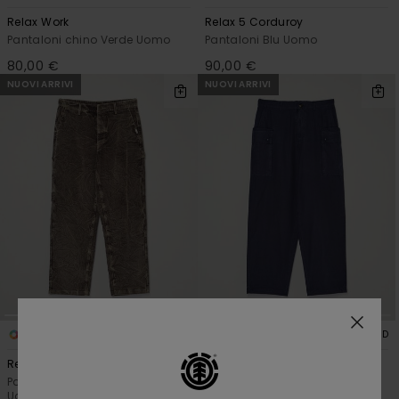
Relax Work
Relax 5 Corduroy
Pantaloni chino Verde Uomo
Pantaloni Blu Uomo
80,00 €
90,00 €
NUOVI ARRIVI
NUOVI ARRIVI
1
3
RECYCLED
RECYCLED
Relax Carpenter Washed
Esp Sequence Cargo
Pantaloni di Velluto Marrone
Pantaloni Cargo Blu Uomo
Uomo