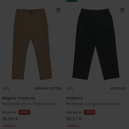
2
2
ORGANIC COTTON
RECYCLED
Regular Corduroy
Howland
Pantaloni chino Grigio Uomo
Pantaloni Cargo Verde Uomo
55%
63%
80,00 €
105,00 €
36,00 €
39,37 €
OFFERTE
OFFERTE