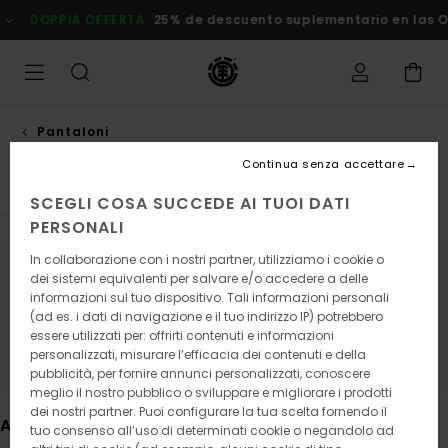
Salta
25% de descuento suplementario en las Ofertas
Risparmia Su
alla
selezione
di
griglie
dei
prodotti
Pantaloni
Pantaloni slim
Continua senza accettare
SCEGLI COSA SUCCEDE AI TUOI DATI
PERSONALI
In collaborazione con i nostri partner, utilizziamo i cookie o
dei sistemi equivalenti per salvare e/o accedere a delle
Continua a seguirci, i prodotti che
informazioni sul tuo dispositivo. Tali informazioni personali
cerchi presto saranno di nuovo
(ad es. i dati di navigazione e il tuo indirizzo IP) potrebbero
disponibili
essere utilizzati per: offrirti contenuti e informazioni
personalizzati, misurare l’efficacia dei contenuti e della
pubblicità, per fornire annunci personalizzati, conoscere
meglio il nostro pubblico o sviluppare e migliorare i prodotti
dei nostri partner. Puoi configurare la tua scelta fornendo il
Altri articoli che potrebbero piacerti
tuo consenso all’uso di determinati cookie o negandolo ad