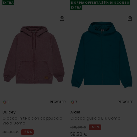
EXTRA
DOPPIA OFFERTA 25% DI SCONTO
EXTRA
1
7
RECYCLED
RECYCLED
Dulcey
Alder
Giacca in tela con cappuccio
Giacca guscio Blu Uomo
Viola Uomo
55%
130,00 €
55%
165,00 €
58,50 €