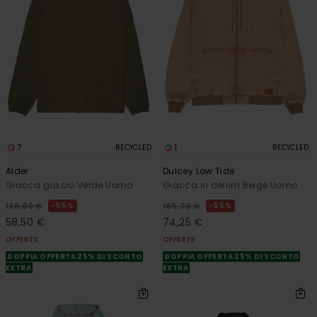
7
1
RECYCLED
RECYCLED
Alder
Dulcey Low Tide
Giacca guscio Verde Uomo
Giacca in denim Beige Uomo
55%
55%
130,00 €
165,00 €
58,50 €
74,25 €
OFFERTE
OFFERTE
DOPPIA OFFERTA 25% DI SCONTO
DOPPIA OFFERTA 25% DI SCONTO
EXTRA
EXTRA