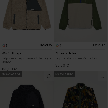
5
4
RECYCLED
RECYCLED
Wolfe Sherpa
Abenaki Polar
Felpa in sherpa reversibile Beige
Top in pile polare Verde Uomo
Uomo
85,00 €
160,00 €
NUOVI ARRIVI
NUOVI ARRIVI