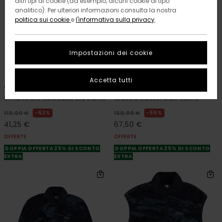
altri tipi di cookie (ad esempio, alcuni cookie di tipo
analitico). Per ulteriori informazioni consulta la nostra
politica sui cookie
e
l'informativa sulla privacy
.
Impostazioni dei cookie
1
1
RECYCLED
RECYCLED
Accetta tutti
Yates Low Tide
Trucker Low Tide
Smanicato reversibile Blu Uomo
Giacca trucker Multi Uomo
63%
55%
110,00 €
150,00 €
41,25 €
67,50 €
OFFERTE
OFFERTE
DOPPIA OFFERTA 25% DI SCONTO
DOPPIA OFFERTA 25% DI SCONTO
EXTRA
EXTRA