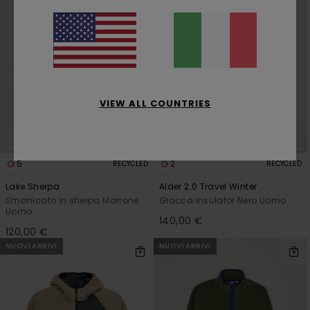
VIEW ALL COUNTRIES
5
2
RECYCLED
RECYCLED
Lake Sherpa
Alder 2.0 Travel Winter
Smanicato in sherpa Marrone
Giacca insulator Nero Uomo
Uomo
140,00 €
120,00 €
NUOVI ARRIVI
NUOVI ARRIVI