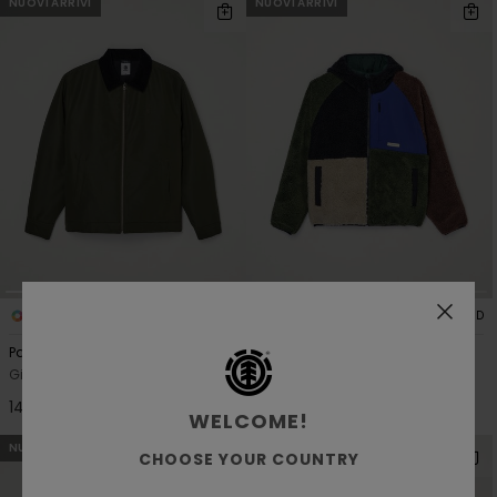
NUOVI ARRIVI
NUOVI ARRIVI
2
5
RECYCLED
RECYCLED
Parker
Wolfe Sherpa
Giacca in Tela Verde Uomo
Felpa in sherpa reversibile Multi
Uomo
145,00 €
WELCOME!
160,00 €
NUOVI ARRIVI
NUOVI ARRIVI
CHOOSE YOUR COUNTRY