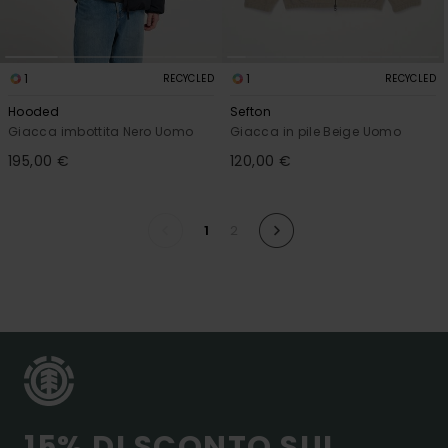
1
1
RECYCLED
RECYCLED
Hooded
Sefton
Giacca imbottita Nero Uomo
Giacca in pile Beige Uomo
195,00 €
120,00 €
1
2
15% DI SCONTO SUL