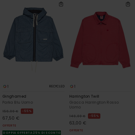
1
1
RECYCLED
Ginghamed
Harrington Twill
Parka Blu Uomo
Giacca Harrington Rosso
Uomo
55%
150,00 €
55%
140,00 €
67,50 €
63,00 €
OFFERTE
OFFERTE
DOPPIA OFFERTA 25% DI SCONTO