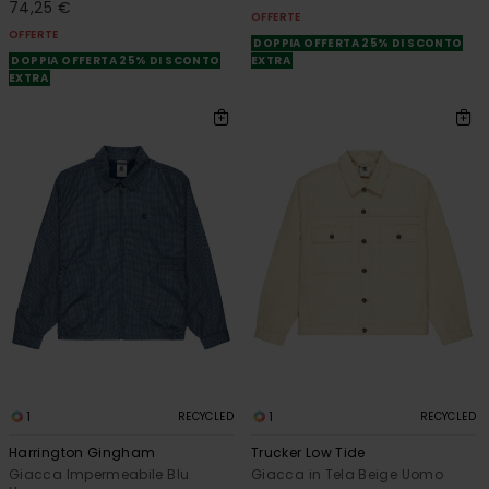
74,25 €
OFFERTE
OFFERTE
DOPPIA OFFERTA 25% DI SCONTO
DOPPIA OFFERTA 25% DI SCONTO
EXTRA
EXTRA
1
1
RECYCLED
RECYCLED
Harrington Gingham
Trucker Low Tide
Giacca Impermeabile Blu
Giacca in Tela Beige Uomo