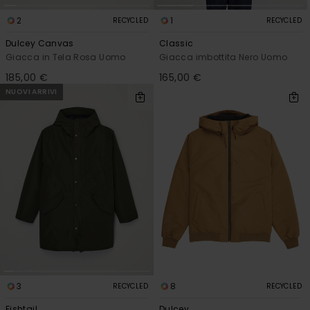
2
1
RECYCLED
RECYCLED
Dulcey Canvas
Classic
Giacca in Tela Rosa Uomo
Giacca imbottita Nero Uomo
185,00 €
165,00 €
NUOVI ARRIVI
3
8
RECYCLED
RECYCLED
Fishtail
Dulcey