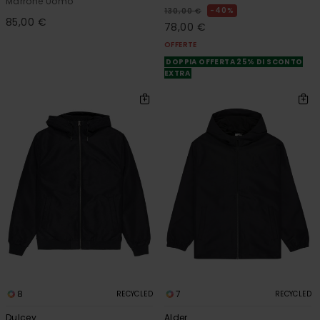
Marrone Uomo
40%
130,00 €
85,00 €
78,00 €
OFFERTE
DOPPIA OFFERTA 25% DI SCONTO
EXTRA
8
7
RECYCLED
RECYCLED
Dulcey
Alder