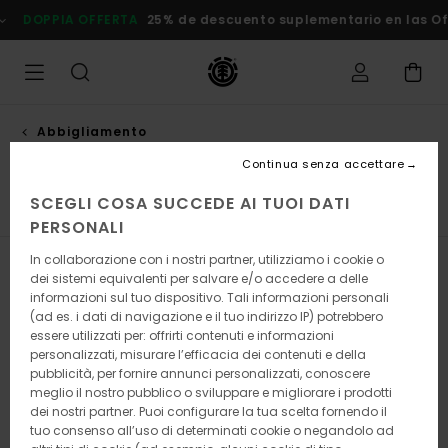
Salta
5% de descuento suplementario en las Ofertas
Risparmia Subit
alla
selezione
di
griglie
dei
prodotti
Abbigliamento
Giubbotti & capi spalla
Continua senza accettare
SCEGLI COSA SUCCEDE AI TUOI DATI
Felpe & Pile
Giubbotti & Capi Spalla
Visualizza tutto
PERSONALI
In collaborazione con i nostri partner, utilizziamo i cookie o
Filtra e Ordina
62
Risultati
dei sistemi equivalenti per salvare e/o accedere a delle
informazioni sul tuo dispositivo. Tali informazioni personali
Salta
Vai
(ad es. i dati di navigazione e il tuo indirizzo IP) potrebbero
ai
a
essere utilizzati per: offrirti contenuti e informazioni
criteri
visualizza
personalizzati, misurare l’efficacia dei contenuti e della
del
in
pubblicità, per fornire annunci personalizzati, conoscere
filtro
ordine
meglio il nostro pubblico o sviluppare e migliorare i prodotti
di
ricerca
dei nostri partner. Puoi configurare la tua scelta fornendo il
tuo consenso all’uso di determinati cookie o negandolo ad