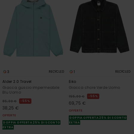
3
1
RECYCLED
RECYCLED
Alder 2.0 Travel
Eiko
Giacca guscio impermeabile
Giacca chore Verde Uomo
Blu Uomo
55%
155,00 €
55%
85,00 €
69,75 €
38,25 €
OFFERTE
OFFERTE
DOPPIA OFFERTA 25% DI SCONTO
DOPPIA OFFERTA 25% DI SCONTO
EXTRA
EXTRA