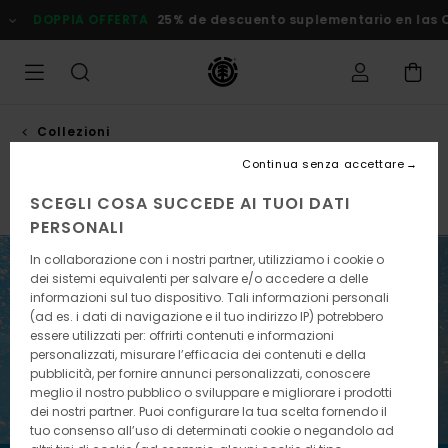
Salta
DOPPIA OFFERTA
25% de descuento suplementario en las Ofert
alla
selezione
di
griglie
dei
prodotti
Collezioni
Pool service
Continua senza accettare
SCEGLI COSA SUCCEDE AI TUOI DATI
Element x Timber!
Element x Gabriel Alcala
Element 
PERSONALI
In collaborazione con i nostri partner, utilizziamo i cookie o
dei sistemi equivalenti per salvare e/o accedere a delle
informazioni sul tuo dispositivo. Tali informazioni personali
(ad es. i dati di navigazione e il tuo indirizzo IP) potrebbero
essere utilizzati per: offrirti contenuti e informazioni
personalizzati, misurare l’efficacia dei contenuti e della
pubblicità, per fornire annunci personalizzati, conoscere
meglio il nostro pubblico o sviluppare e migliorare i prodotti
dei nostri partner. Puoi configurare la tua scelta fornendo il
tuo consenso all’uso di determinati cookie o negandolo ad