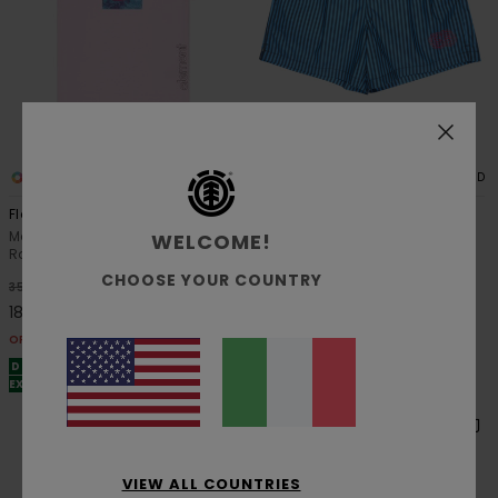
2
3
ORGANIC COTTON
RECYCLED
Floatie
Pool Chillin
Maglietta a maniche corte
Slip da surf ibridi Blu Uomo
WELCOME!
Rosa Uomo
48%
60,00 €
CHOOSE YOUR COUNTRY
48%
35,00 €
31,50 €
18,37 €
OFFERTE
OFFERTE
DOPPIA OFFERTA 25% DI SCONTO
DOPPIA OFFERTA 25% DI SCONTO
EXTRA
EXTRA
VIEW ALL COUNTRIES