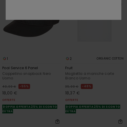
1
2
ORGANIC COTTON
Pool Service 6 Panel
Fruit
Cappellino snapback Nero
Maglietta a maniche corte
Uomo
Bianco Uomo
55%
48%
40,00 €
35,00 €
18,00 €
18,37 €
OFFERTE
OFFERTE
DOPPIA OFFERTA 25% DI SCONTO
DOPPIA OFFERTA 25% DI SCONTO
EXTRA
EXTRA