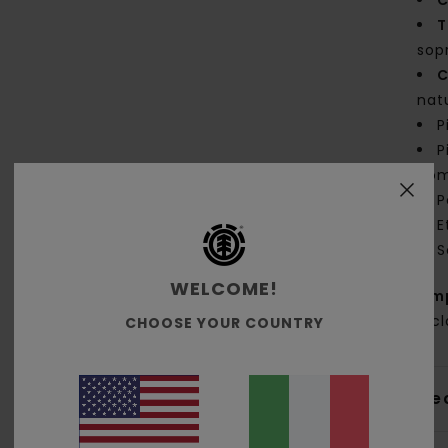
C
T
sopr
C
nat
P
P
com
P
E
S
WELCOME!
Com
ricic
CHOOSE YOUR COUNTRY
Sped