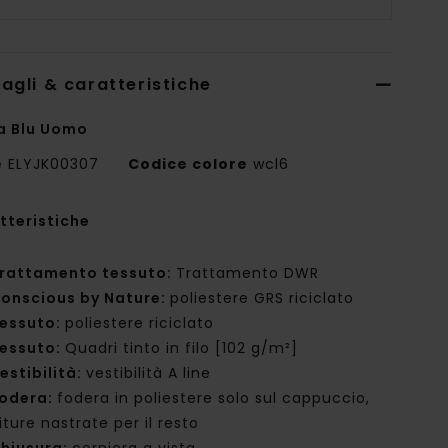
agli & caratteristiche
a Blu Uomo
e
ELYJK00307
Codice colore
wcl6
tteristiche
rattamento tessuto:
Trattamento DWR
onscious by Nature:
poliestere GRS riciclato
essuto:
poliestere riciclato
essuto:
Quadri tinto in filo [102 g/m²]
estibilità:
vestibilità A line
odera:
fodera in poliestere solo sul cappuccio,
ture nastrate per il resto