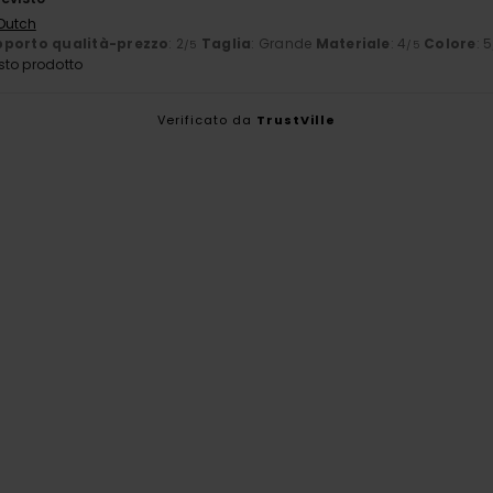
 Dutch
porto qualità-prezzo
: 2
Taglia
: Grande
Materiale
: 4
Colore
: 5
/5
/5
sto prodotto
Verificato da
TrustVille