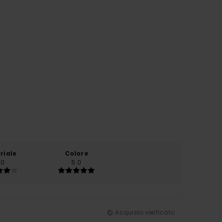
riale
Colore
.0
5.0
Acquisto verificato