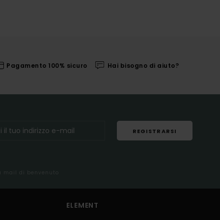
Pagamento 100% sicuro
Hai bisogno di aiuto?
REGISTRARSI
la mail di benvenuto
ELEMENT