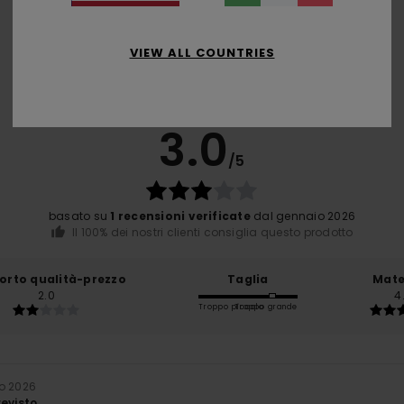
VIEW ALL COUNTRIES
Punteggio medio
3.0
/5
basato su
1 recensioni verificate
dal gennaio 2026
Il 100% dei nostri clienti consiglia questo prodotto
orto qualità-prezzo
Taglia
Mate
2.0
4
Troppo piccolo
Troppo grande
o 2026
revisto