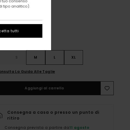
 il tuo consenso
 tipo analitico).
Gingham Checks
i
etta tutti
S
S
M
L
XL
onsulta La Guida Alle Taglie
Aggiungi al carrello
Consegna a casa o presso un punto di
ritiro
Consegna prevista a partire da
11 agosto