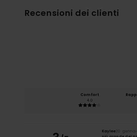
Recensioni dei clienti
Comfort
Rapp
4.0
Kaylee
20. gennai
più grande del p