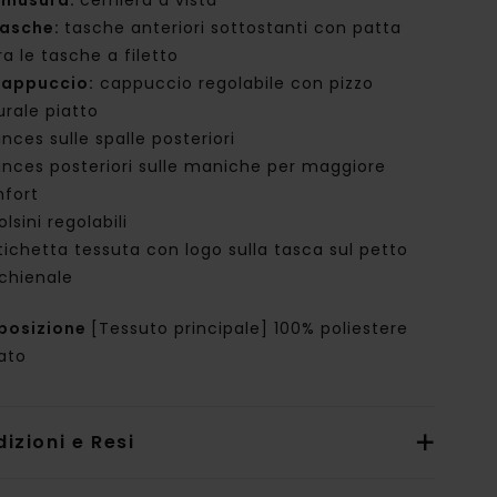
hiusura:
cerniera a vista
asche:
tasche anteriori sottostanti con patta
a le tasche a filetto
appuccio:
cappuccio regolabile con pizzo
urale piatto
inces sulle spalle posteriori
inces posteriori sulle maniche per maggiore
fort
olsini regolabili
tichetta tessuta con logo sulla tasca sul petto
chienale
posizione
[Tessuto principale] 100% poliestere
lato
izioni e Resi