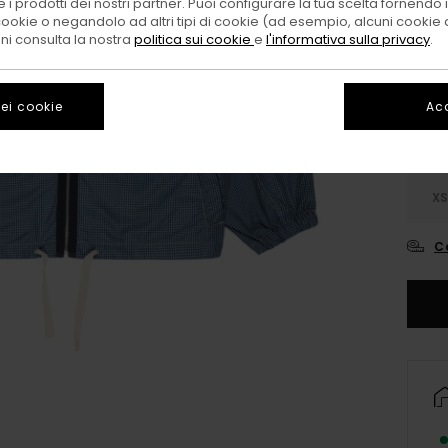
 i prodotti dei nostri partner. Puoi configurare la tua scelta fornendo
cookie o negandolo ad altri tipi di cookie (ad esempio, alcuni cookie di
Color
oni consulta la nostra
politica sui cookie
e
l'informativa sulla privacy
.
ei cookie
Acc
X
C