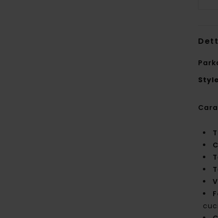
Dett
Park
Styl
Cara
T
C
T
T
V
F
cuci