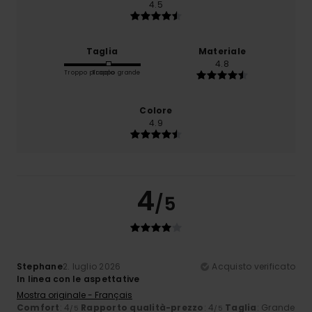
4.5
Taglia
Materiale
4.8
Troppo piccolo
Troppo grande
Colore
4.9
4
/5
Stephane
2. luglio 2026
Acquisto verificato
In linea con le aspettative
Mostra originale - Français
Comfort
: 4
Rapporto qualità-prezzo
: 4
Taglia
: Grande
/5
/5