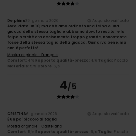
Delphine
29. gennaio 2026
Acquisto verificato
Avrei dato un 10, ma abbiamo ordinato una felpa e una
giacca della stessa taglia e abbiamo dovuto restituire la
felpa perché era decisamente troppo grande, nonostante
fosse della stessa taglia della giacca. Quindi va bene, ma
non è perfetto!
Mostra originale - Français
Comfort
: 4
Rapporto qualità-prezzo
: 4
Taglia
: Piccolo
/5
/5
Materiale
: 5
Colore
: 5
/5
/5
4
/5
CRISTINA
6. gennaio 2026
Acquisto verificato
È un po' piccolo di taglia
Mostra originale - Castellano
Comfort
: 5
Rapporto qualità-prezzo
: 5
Taglia
: Piccolo
/5
/5