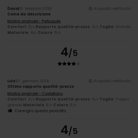
David
10. febbraio 2026
Acquisto verificato
Come da descrizione
Mostra originale - Português
Comfort
: 5
Rapporto qualità-prezzo
: 4
Taglia
: Grande
/5
/5
Materiale
: 4
Colore
: 5
/5
/5
4
/5
Luis
30. gennaio 2026
Acquisto verificato
Ottimo rapporto qualità-prezzo
Mostra originale - Castellano
Comfort
: 5
Rapporto qualità-prezzo
: 5
Taglia
: Troppo
/5
/5
grande
Materiale
: 5
Colore
: 5
/5
/5
Consiglio questo prodotto
4
/5