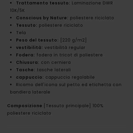
Trattamento tessuto:
Laminazione DWR
10K/5K
Conscious by Nature:
poliestere riciclato
Tessuto:
poliestere riciclato
Tela
Peso del tessuto:
[220 g/m2]
vestibilità:
vestibilità regular
Fodera:
fodera in tricot di poliestere
Chiusura:
con cerniera
Tasche:
tasche laterali
cappuccio:
cappuccio regolabile
Ricamo dell'icona sul petto ed etichetta con
bandiera laterale
Composizione
[Tessuto principale] 100%
poliestere riciclato