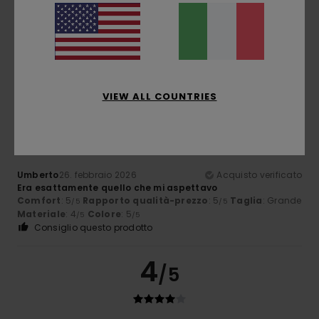
Colori splendidi e un design curato
Mostra originale - Français
Comfort
: 5
Rapporto qualità-prezzo
: 4
Taglia
: Taglia
/5
/5
perfetta
Materiale
: 5
Colore
: 5
/5
/5
Consiglio questo prodotto
5
VIEW ALL COUNTRIES
/5
Umberto
26. febbraio 2026
Acquisto verificato
Era esattamente quello che mi aspettavo
Comfort
: 5
Rapporto qualità-prezzo
: 5
Taglia
: Grande
/5
/5
Materiale
: 4
Colore
: 5
/5
/5
Consiglio questo prodotto
4
/5