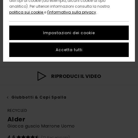
altri tipi di cookie (ad esempio, alcuni cookie di tipo
analitico). Per ulteriori informazioni consulta la nostra
politica sui cookie
e
l'informativa sulla privacy
.
Impostazioni dei cookie
Accetta tutti
RIPRODUCI IL VIDEO
Giubbotti & Capi Spalla
RECYCLED
Alder
Giacca guscio Marrone Uomo
4.6
(12 Recensioni)