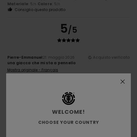
Materiale
: 5
Colore
: 5
/5
/5
Consiglio questo prodotto
5
/5
Pierre-Emmanuel
21. maggio 2026
Acquisto verificato
una giacca che mi sta a pennello
Mostra originale - Français
Comfort
: 4
Rapporto qualità-prezzo
: 4
Taglia
: Taglia
/5
/5
perfetta
Materiale
: 4
Colore
: 5
/5
/5
Consiglio questo prodotto
5
/5
WELCOME!
CHOOSE YOUR COUNTRY
Cã´me
17. maggio 2026
Acquisto verificato