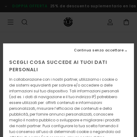
Salta
DOPPIA OFFERTA
25% de descuento suplementario en las
alle
informazioni
sul
prodotto
Continua senza accettare
SCEGLI COSA SUCCEDE AI TUOI DATI
PERSONALI
In collaborazione con i nostri partner, utilizziamo i cookie o
dei sistemi equivalenti per salvare e/o accedere a delle
informazioni sul tuo dispositivo. Tali informazioni personali
(ad es. i dati di navigazione e il tuo indirizzo IP) potrebbero
essere utilizzati per: offrirti contenuti e informazioni
personalizzati, misurare l’efficacia dei contenuti e della
pubblicità, per fornire annunci personalizzati, conoscere
meglio il nostro pubblico o sviluppare e migliorare i prodotti
dei nostri partner. Puoi configurare la tua scelta fornendo il
tuo consenso all’uso di determinati cookie o negandolo ad